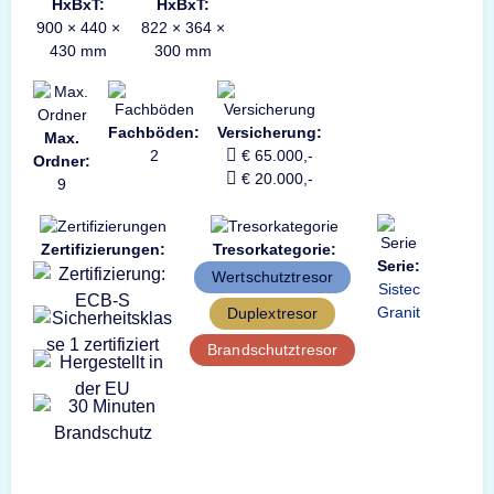
HxBxT:
HxBxT:
900 × 440 ×
822 × 364 ×
430 mm
300 mm
Fachböden:
Versicherung:
Max.
2
€ 65.000,-
Ordner:
€ 20.000,-
9
Zertifizierungen:
Tresorkategorie:
Serie:
Wertschutztresor
Sistec
Granit
Duplextresor
Brandschutztresor