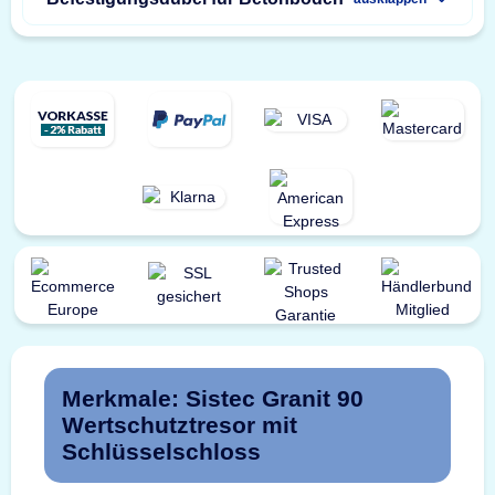
Merkmale: Sistec Granit 90
Wertschutztresor mit
Schlüsselschloss