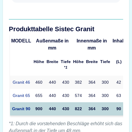
Produkttabelle Sistec Granit
MODELL
Außenmaße in
Innenmaße in
Inhalt
G
mm
mm
Höhe
Breite
Tiefe
Höhe
Breite
Tiefe
(L)
*1
Granit 46
460
440
430
382
364
300
42
Granit 65
655
440
430
574
364
300
63
Granit 90
900
440
430
822
364
300
90
*1: Durch die vorstehenden Beschläge erhöht sich das
Außenmaß in der Tiefe um 48 mm.