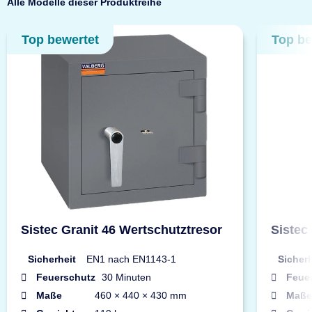
Alle Modelle dieser Produktreihe
Top bewertet
Top be
Sistec Granit 46 Wertschutztresor
Sistec
Sicherheit
EN1 nach EN1143-1
Sicherh
Feuerschutz
30 Minuten
Feue
Maße
460 × 440 × 430 mm
Maße