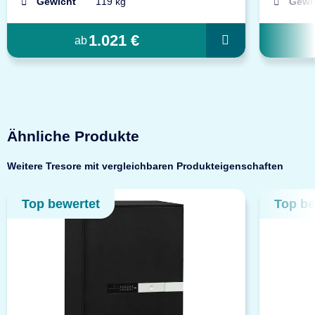
Gewicht
119 kg
Gewi
1.021 €
ab
Ähnliche Produkte
Weitere Tresore mit vergleichbaren Produkteigenschaften
Top bewertet
Top be