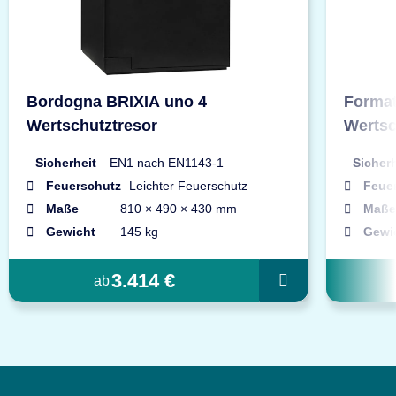
Bordogna BRIXIA uno 4
Format
Wertschutztresor
Wertsc
Sicherheit
EN1 nach EN1143-1
Sicherh
Feuerschutz
Leichter Feuerschutz
Feue
Maße
810 × 490 × 430 mm
Maße
Gewicht
145 kg
Gewi
3.414 €
ab