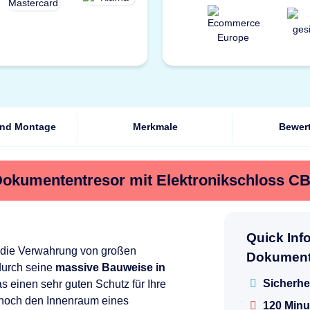
und Montage
Merkmale
Bewer
Dokumententresor mit Elektronikschloss C
Quick Inf
ür die Verwahrung von großen
Dokument
durch seine
massive Bauweise in
Sicherhe
as einen sehr guten Schutz für Ihre
noch den Innenraum eines
120 Minu