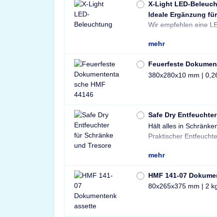
X-Light LED-Beleuc
Ideale Ergänzung für
Wir empfehlen eine LE
mehr
Feuerfeste Dokumen
380x280x10 mm | 0,2
Safe Dry Entfeuchter
Hält alles in Schränke
Tresore und Schränke 
Praktischer Entfeuchte
mehr
HMF 141-07 Dokume
80x265x375 mm | 2 k