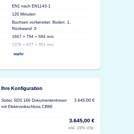
EN1 nach EN1143-1
Gewicht
120 Minuten
Volumen
Buchsen vorbereitet: Boden: 1,
Max. Ordner
Rückwand: 0
Fachböden
1667 × 794 × 584 mm
Versicherung
1376 × 637 × 351 mm
Zertifizierungen
mehr
Ihre Konfiguration
Sistec SDS 166 Dokumententresor
3.645,00 €
mit Elektronikschloss CB90
3.645,00 €
inkl. 19% USt.