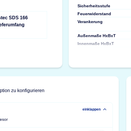
Sicherheitsstufe
Feuerwiderstand
stec SDS 166
Verankerung
ieferumfang
Außenmaße HxBxT
Innenmaße HxBxT
ption zu konfigurieren
einklappen
resor