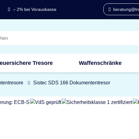
– 2% bei Vorauskasse
beratung@tre
euersichere Tresore
Waffenschränke
tentresore
Sistec SDS 166 Dokumententresor