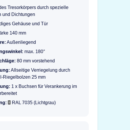
 des Tresorkörpers durch spezielle
n und Dichtungen
iges Gehäuse und Tür
tärke 140 mm
re:
Außenliegend
ngswinkel:
max. 180°
schläge:
80 mm vorstehend
lung:
Allseitige Verriegelung durch
l-Riegelbolzen 25 mm
rung:
1 x Buchsen für Verankerung im
bereitet
ng:
RAL 7035 (Lichtgrau)