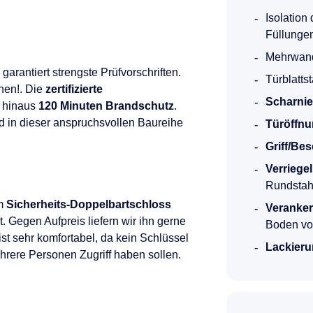
Isolation
Füllunge
Mehrwand
garantiert strengste Prüfvorschriften.
Türblatts
nnen!. Die
zertifizierte
Scharnie
r hinaus
120 Minuten Brandschutz
.
d in dieser anspruchsvollen Baureihe
Türöffnu
Griff/Be
Verriege
Rundstah
em
Sicherheits-Doppelbartschloss
Veranke
. Gegen Aufpreis liefern wir ihn gerne
Boden vor
ist sehr komfortabel, da kein Schlüssel
Lackieru
rere Personen Zugriff haben sollen.