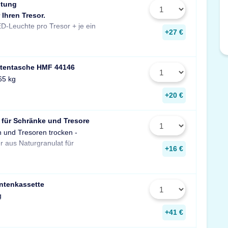
htung
 Ihren Tresor.
Stück zusätzlich pro Fachboden.
D-Leuchte pro Tresor + je ein
Maße: 14x190x31 mm
+27 €
tentasche HMF 44146
65 kg
+20 €
 für Schränke und Tresore
n und Tresoren trocken -
gegen Rost, Schimmel und
r aus Naturgranulat für
muffigen Geruch.
+16 €
ntenkassette
g
+41 €