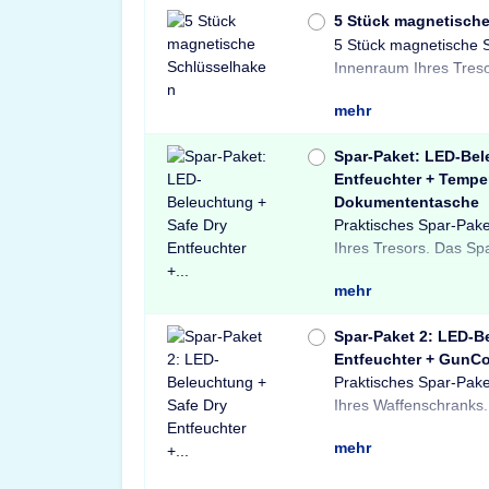
5 Stück magnetisch
5 Stück magnetische 
und sichere Lösung 
Innenraum Ihres Treso
mehr
Spar-Paket: LED-Bel
Entfeuchter + Tempe
Dokumententasche
Praktisches Spar-Pake
Light LED-Tresorbele
Tresore sowie ein
Ihres Tresors. Das Sp
einem Safe Dry Ent
Dokumententasche.
mehr
Spar-Paket 2: LED-B
Entfeuchter + GunCo
Praktisches Spar-Pake
einer X-Light LE
Schränke und Treso
Ihres Waffenschranks.
Bewegungssensor, ein
Waffenschloss. P
mehr