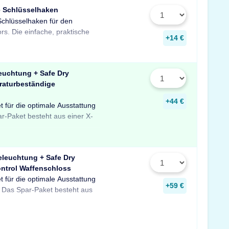
e Schlüsselhaken
Schlüsselhaken für den
zur Aufbewahrung von
rs. Die einfache, praktische
Schlüsseln in Ihrem Tresor
+14 €
euchtung + Safe Dry
raturbeständige
+44 €
t für die optimale Ausstattung
uchtung mit Bewegungssensor,
er temperaturbeständigen
ar-Paket besteht aus einer X-
feuchter für Schränke und
 Profitieren Sie von dem
eleuchtung + Safe Dry
ntrol Waffenschloss
t für die optimale Ausstattung
D-Tresorbeleuchtung mit
re sowie einem GunControl
+59 €
 Das Spar-Paket besteht aus
em Safe Dry Entfeuchter für
rofitieren Sie von dem