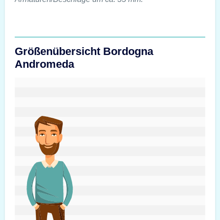
Größenübersicht Bordogna
Andromeda
#custom.sizeOverviewSrText#