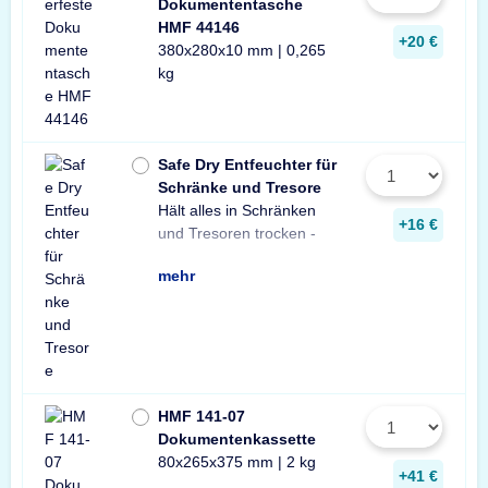
Dokumententasche
HMF 44146
+20 €
380x280x10 mm | 0,265
kg
Safe Dry Entfeuchter für
Schränke und Tresore
Hält alles in Schränken
Praktischer Entfeuchter
Tresore und Schränke
+16 €
und Tresoren trocken -
aus Naturgranulat für
gegen Rost, Schimmel
mehr
HMF 141-07
Dokumentenkassette
80x265x375 mm | 2 kg
+41 €