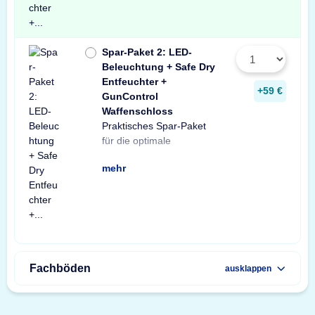
Spar-Paket 2: LED-
Beleuchtung + Safe Dry
Entfeuchter +
+59 €
GunControl
Waffenschloss
Praktisches Spar-Paket
Ausstattung Ihres
Spar-Paket besteht aus
Tresorbeleuchtung mit
Safe Dry Entfeuchter für
sowie einem GunControl
Sie von dem
für die optimale
Waffenschranks. Das
einer X-Light LED-
Bewegungssensor, einem
Schränke und Tresore
Waffenschloss. Profitieren
unschlagbaren
mehr
Fachböden
ausklappen