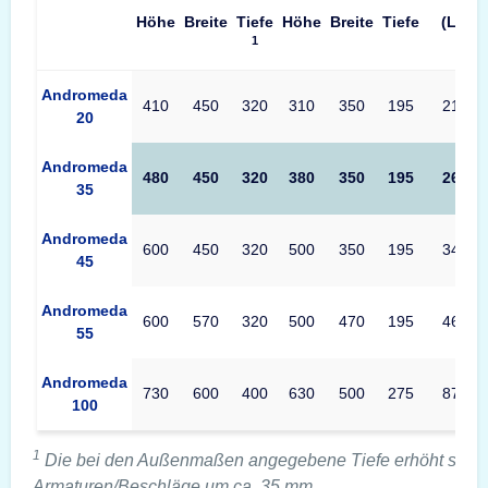
Höhe
Breite
Tiefe
Höhe
Breite
Tiefe
(L)
1
Produkttabelle Bordogna Andromeda Maße – Außenmaße, Innen
Andromeda
410
450
320
310
350
195
21
20
Andromeda
480
450
320
380
350
195
26
35
Andromeda
600
450
320
500
350
195
34
45
Andromeda
600
570
320
500
470
195
46
55
Andromeda
730
600
400
630
500
275
87
100
1
Die bei den Außenmaßen angegebene Tiefe erhöht sich 
Armaturen/Beschläge um ca. 35 mm.