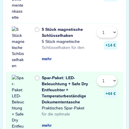
5 Stück magnetische
Schlüsselhaken
5 Stück magnetische
Innenraum Ihres Tresors.
und sichere Lösung zur
Schlüsseln in Ihrem
+14 €
Schlüsselhaken für den
Die einfache, praktische
Aufbewahrung von
mehr
Spar-Paket: LED-
Beleuchtung + Safe Dry
Entfeuchter +
+44 €
Temperaturbeständige
Dokumententasche
Praktisches Spar-Paket
Ausstattung Ihres
besteht aus einer X-Light
mit Bewegungssensor,
Entfeuchter für Schränke
temperaturbeständigen
Profitieren Sie von dem
für die optimale
Tresors. Das Spar-Paket
LED-Tresorbeleuchtung
einem Safe Dry
und Tresore sowie einer
Dokumententasche.
unschlagbaren
mehr