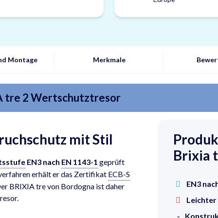
und Montage
Merkmale
Bewer
 tre 2 Wertschutztresor
uchschutz mit Stil
Produk
Brixia 
tsstufe
EN3 nach
EN 1143-1
geprüft
verfahren erhält er das Zertifikat
ECB-S
EN3 nac
Der BRIXIA tre von Bordogna ist daher
resor.
Leichter
Konstruk