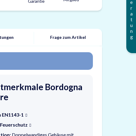
Beratung
tungen
Frage zum Artikel
tmerkmale Bordogna
tre
h EN1143-1
 Feuerschutz
tion:
Doppelwandiges Gehäuse mit