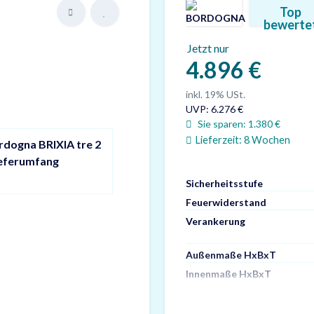
Top
bewerte
Jetzt nur
4.896 €
inkl. 19% USt.
UVP
:
6.276 €
Sie sparen:
1.380 €
Lieferzeit:
8 Wochen
rdogna BRIXIA tre 2
ieferumfang
Sicherheitsstufe
Feuerwiderstand
Verankerung
Außenmaße HxBxT
Innenmaße HxBxT