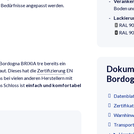
Veranker
re Bedürfnisse angepasst werden.
Boden un
Lackieru
RAL 90
RAL 90
 Bordogna BRIXIA tre bereits ein
Dokume
ut. Dieses hat die
Zertifizierung
EN
Bordogn
s bei vielen anderen Herstellern mit
s Schloss ist
einfach und komfortabel
Datenblat
Zertifika
Warnhinwe
Transpor