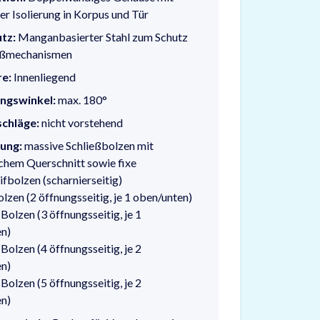
er Isolierung in Korpus und Tür
tz:
Manganbasierter Stahl zum Schutz
ießmechanismen
re:
Innenliegend
ngswinkel:
max. 180°
schläge:
nicht vorstehend
lung:
massive Schließbolzen mit
chem Querschnitt sowie fixe
ifbolzen (scharnierseitig)
lzen (2 öffnungsseitig, je 1 oben/unten)
Bolzen (3 öffnungsseitig, je 1
n)
Bolzen (4 öffnungsseitig, je 2
n)
Bolzen (5 öffnungsseitig, je 2
n)