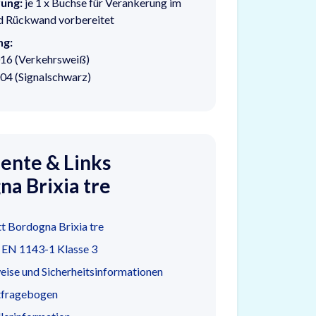
ung:
je 1 x Buchse für Verankerung im
d Rückwand vorbereitet
ng:
16 (Verkehrsweiß)
04 (Signalschwarz)
nte & Links
a Brixia tre
t Bordogna Brixia tre
t EN 1143-1 Klasse 3
ise und Sicherheitsinformationen
tfragebogen