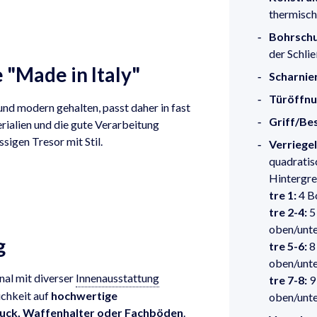
thermisch
Bohrschu
der Schl
"Made in Italy"
Scharnie
Türöffnu
 und modern gehalten, passt daher in fast
Griff/Be
ialien und die gute Verarbeitung
sigen Tresor mit Stil.
Verriege
quadratis
Hintergre
tre 1:
4 Bo
tre 2-4:
5 
oben/unte
g
tre 5-6:
8 
oben/unte
nal mit diverser
Innenausstattung
tre 7-8:
9 
ichkeit auf
hochwertige
oben/unte
uck, Waffenhalter oder Fachböden
.