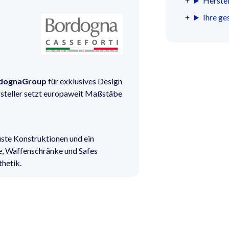
Herstel
Ihre ge
dognaGroup
für exklusives Design
ersteller setzt europaweit Maßstäbe
ste Konstruktionen und ein
e, Waffenschränke und Safes
thetik.