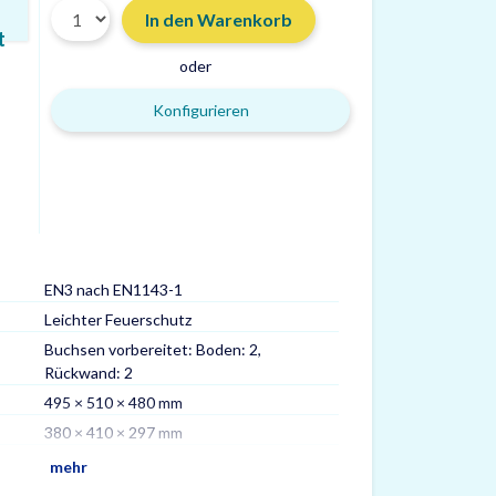
In den Warenkorb
t
oder
Konfigurieren
EN3 nach EN1143-1
Gewicht
Leichter Feuerschutz
Volumen
Buchsen vorbereitet: Boden: 2,
Max. Ordner
Rückwand: 2
Fachböden
495 × 510 × 480 mm
Versicherung
380 × 410 × 297 mm
Zertifizierungen
mehr