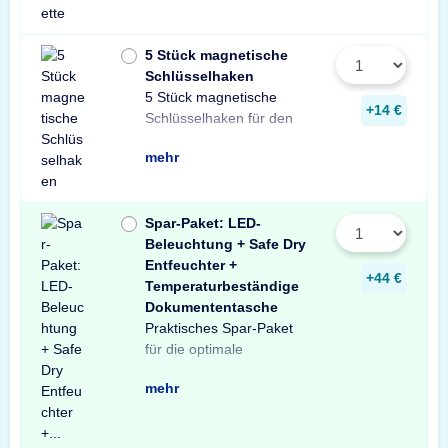
5 Stück magnetische
Schlüsselhaken
5 Stück magnetische
Innenraum Ihres Tresors.
und sichere Lösung zur
Schlüsseln in Ihrem
+14 €
Schlüsselhaken für den
Die einfache, praktische
Aufbewahrung von
mehr
Spar-Paket: LED-
Beleuchtung + Safe Dry
Entfeuchter +
+44 €
Temperaturbeständige
Dokumententasche
Praktisches Spar-Paket
Ausstattung Ihres
besteht aus einer X-Light
mit Bewegungssensor,
Entfeuchter für Schränke
temperaturbeständigen
Profitieren Sie von dem
für die optimale
Tresors. Das Spar-Paket
LED-Tresorbeleuchtung
einem Safe Dry
und Tresore sowie einer
Dokumententasche.
unschlagbaren
mehr