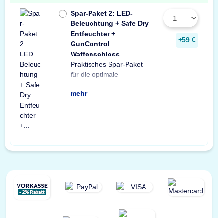
Spar-Paket 2: LED-
Beleuchtung + Safe Dry
Entfeuchter +
+59 €
GunControl
Waffenschloss
Praktisches Spar-Paket
Ausstattung Ihres
Spar-Paket besteht aus
Tresorbeleuchtung mit
Safe Dry Entfeuchter für
sowie einem GunControl
Sie von dem
für die optimale
Waffenschranks. Das
einer X-Light LED-
Bewegungssensor, einem
Schränke und Tresore
Waffenschloss. Profitieren
unschlagbaren
mehr