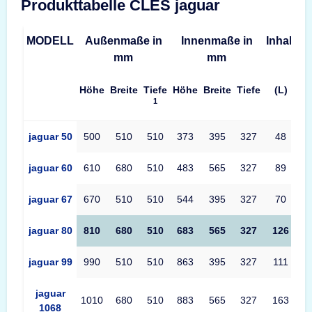
Produkttabelle CLES jaguar
MODELL
Außenmaße in
Innenmaße in
Inhalt
G
mm
mm
Höhe
Breite
Tiefe
Höhe
Breite
Tiefe
(L)
1
Produkttabelle CLES jaguar Maße – Außenmaße, Innenmaße, V
jaguar 50
500
510
510
373
395
327
48
jaguar 60
610
680
510
483
565
327
89
jaguar 67
670
510
510
544
395
327
70
jaguar 80
810
680
510
683
565
327
126
jaguar 99
990
510
510
863
395
327
111
jaguar
1010
680
510
883
565
327
163
1068