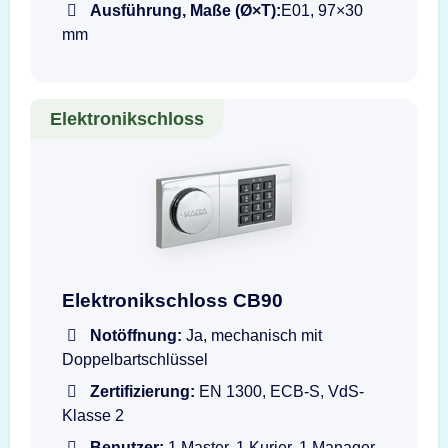
Ausführung, Maße (Ø×T):
E01, 97×30
mm
Elektronikschloss
Darstellung der Eingabeeinheit dormakaba Co
Elektronikschloss CB90
Notöffnung:
Ja, mechanisch mit
Doppelbartschlüssel
Zertifizierung:
EN 1300, ECB-S, VdS-
Klasse 2
Benutzer:
1 Master, 1 Kurier, 1 Manager,