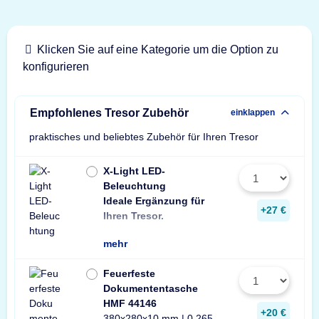
Klicken Sie auf eine Kategorie um die Option zu
konfigurieren
Empfohlenes Tresor Zubehör
einklappen
praktisches und beliebtes Zubehör für Ihren Tresor
X-Light LED-
Beleuchtung
Ideale Ergänzung für
Wir empfehlen ein
ein Stück zusätzli
+27 €
Ihren Tresor.
Leuchte pro Tresor 
mehr
Feuerfeste
Dokumententasche
HMF 44146
+20 €
380x280x10 mm | 0,265