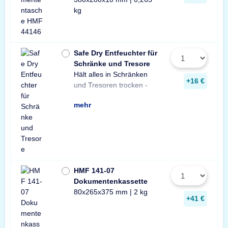
kg
Safe Dry Entfeuchter für
Schränke und Tresore
Hält alles in Schränken
Praktischer Entfeuchter
Tresore und Schränke
+16 €
und Tresoren trocken -
aus Naturgranulat für
gegen Rost, Schimmel
mehr
HMF 141-07
Dokumentenkassette
80x265x375 mm | 2 kg
+41 €