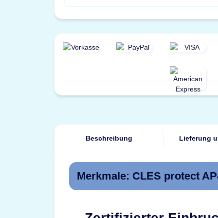
Beschreibung
Lieferung 
Merkmale: CLES protect AP4
Zertifizierter Einbr