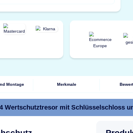
und Montage
Merkmale
Bewer
 Wertschutztresor mit Schlüsselschloss u
uchschutz
Produ