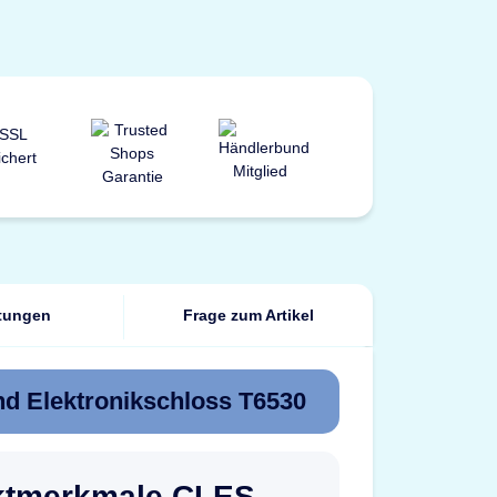
tungen
Frage zum Artikel
nd Elektronikschloss T6530
ktmerkmale CLES