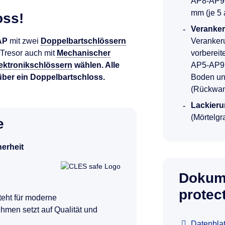
AP8-AP9:
mm (je 5 
oss!
Veranke
AP
mit zwei
Doppelbartschlössern
Veranker
 Tresor auch mit
Mechanischer
vorbereit
ektronikschlössern
wählen. Alle
AP5-AP9:
über ein Doppelbartschloss
.
Boden un
(Rückwan
Lackieru
(Mörtelgr
e
herheit
Dokum
protec
teht für moderne
hmen setzt auf Qualität und
Datenbla