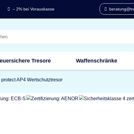
– 2% bei Vorauskasse
beratung@tre
euersichere Tresore
Waffenschränke
protect AP4 Wertschutztresor