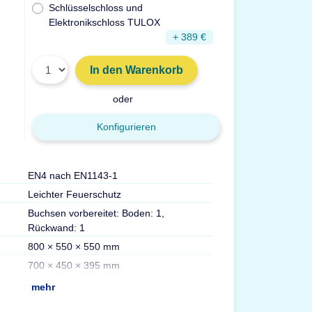
Schlüsselschloss und
Elektronikschloss TULOX
+ 389 €
In den Warenkorb
oder
Konfigurieren
EN4 nach EN1143-1
Türdurchgang Hx
Leichter Feuerschutz
Gewicht
Buchsen vorbereitet: Boden: 1,
Volumen
Rückwand: 1
Max. Ordner
800 × 550 × 550 mm
Fachböden
700 × 450 × 395 mm
Versicherung
mehr