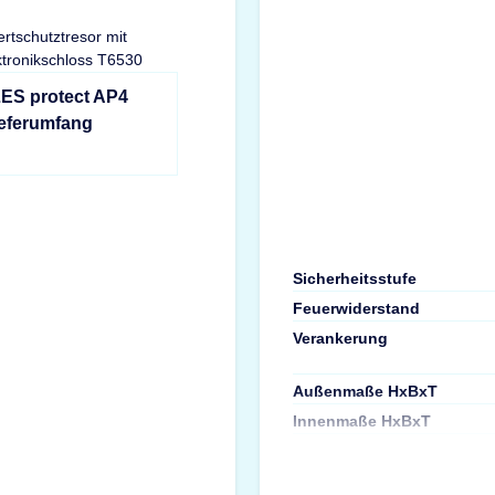
LES protect AP4
ieferumfang
Sicherheitsstufe
Feuerwiderstand
Verankerung
Außenmaße HxBxT
Innenmaße HxBxT