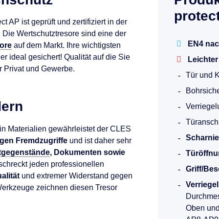
protec
 AP ist geprüft und zertifiziert in der
. Die Wertschutztresore sind eine der
EN4 nac
ore
auf dem Markt. Ihre wichtigsten
ideal gesichert! Qualität auf die Sie
Leichte
r Privat und Gewerbe.
Tür und 
Bohrsich
dern
Verriegel
Türanschl
n Materialien gewährleistet der CLES
Scharnie
gen Fremdzugriffe
und ist daher sehr
tgegenstände
, Dokumenten sowie
Türöffnu
schreckt jeden professionellen
Griff/Be
alität
und extremer Widerstand gegen
Verriege
erkzeuge zeichnen diesen Tresor
Durchmess
Oben und