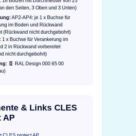
 16 Bolzen mit Durchmesser von 25
an den Seiten, 3 Oben und 3 Unten)
rung:
AP2-AP4: je 1 x Buchse für
ung im Boden und Rückwand
et (Rückwand nicht durchgebohrt)
 1 x Buchse für Verankerung im
d 2 in Rückwand vorbereitet
d nicht durchgebohrt)
ng:
RAL Design 000 65 00
au)
ente & Links CLES
t AP
tt CLES protect AP