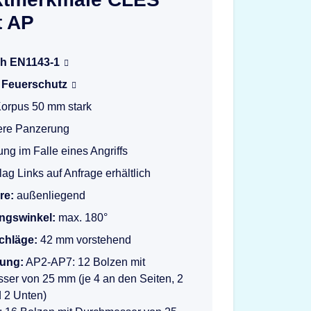
t AP
h EN1143-1
r Feuerschutz
Korpus 50 mm stark
ere Panzerung
ung im Falle eines Angriffs
ag Links auf Anfrage erhältlich
re:
außenliegend
ngswinkel:
max. 180°
schläge:
42 mm vorstehend
lung:
AP2-AP7: 12 Bolzen mit
er von 25 mm (je 4 an den Seiten, 2
 2 Unten)