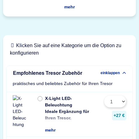
mehr
Klicken Sie auf eine Kategorie um die Option zu
konfigurieren
Empfohlenes Tresor Zubehör
einklappen
praktisches und beliebtes Zubehör für Ihren Tresor
X-Light LED-
Beleuchtung
Ideale Ergänzung für
Wir empfehlen ein
ein Stück zusätzli
+27 €
Ihren Tresor.
Leuchte pro Tresor 
mehr