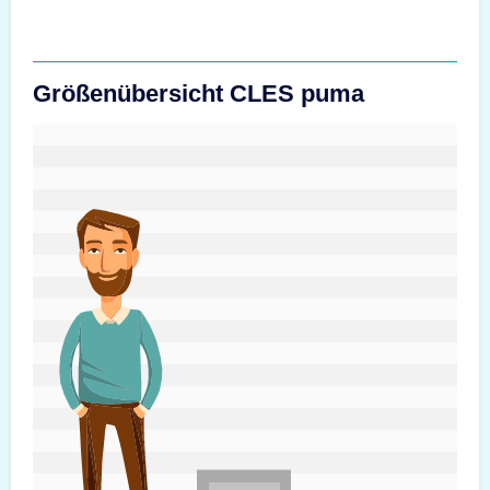
Größenübersicht CLES puma
#custom.sizeOverviewSrText#