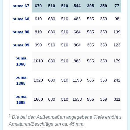
puma 67
670
510
510
544
395
359
77
puma 60
610
680
510
483
565
359
98
puma 80
810
680
510
684
565
359
139
puma 99
990
510
510
864
395
359
123
puma
1010
680
510
883
565
359
179
1068
puma
1320
680
510
1193
565
359
242
1368
puma
1660
680
510
1533
565
359
311
1668
1
Die bei den Außenmaßen angegebene Tiefe erhöht sich 
Armaturen/Beschläge um ca. 45 mm.