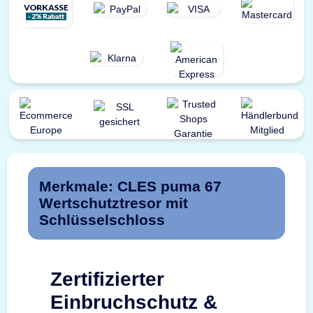
Merkmale: CLES puma 67
Wertschutztresor mit
Schlüsselschloss
Zertifizierter
Einbruchschutz &