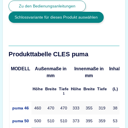
Zu den Bedienungsanleitungen
Schlossvariante für dieses Produkt auswählen
Produkttabelle CLES puma
MODELL
Außenmaße in
Innenmaße in
Inhalt
G
mm
mm
Höhe
Breite
Tiefe
Höhe
Breite
Tiefe
(L)
1
Produkttabelle CLES puma Maße – Außenmaße, Innenmaße, Vo
puma 46
460
470
470
333
355
319
38
puma 50
500
510
510
373
395
359
53