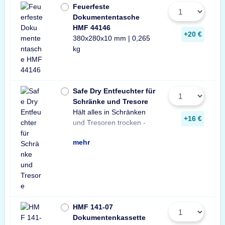
Feuerfeste
Dokumententasche
HMF 44146
+20 €
380x280x10 mm | 0,265
kg
Safe Dry Entfeuchter für
Schränke und Tresore
Hält alles in Schränken
Praktischer Entfeuchter
Tresore und Schränke
+16 €
und Tresoren trocken -
aus Naturgranulat für
gegen Rost, Schimmel
mehr
HMF 141-07
Dokumentenkassette