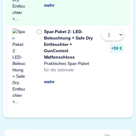
mehr
Spar-Paket 2: LED-
Beleuchtung + Safe Dry
Entfeuchter +
+59 €
GunControl
Waffenschloss
Praktisches Spar-Paket
Ausstattung Ihres
Spar-Paket besteht aus
Tresorbeleuchtung mit
Safe Dry Entfeuchter für
sowie einem GunControl
Sie von dem
für die optimale
Waffenschranks. Das
einer X-Light LED-
Bewegungssensor, einem
Schränke und Tresore
Waffenschloss. Profitieren
unschlagbaren
mehr