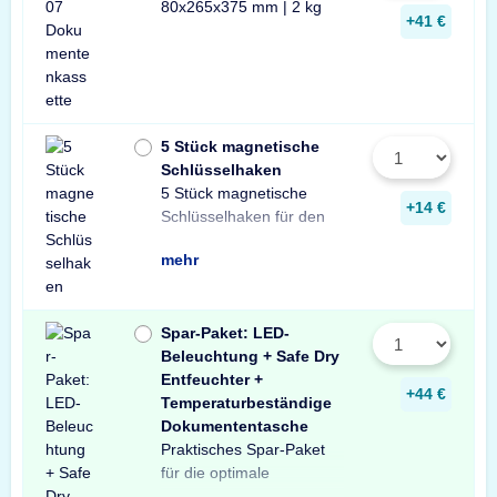
80x265x375 mm | 2 kg
+41 €
5 Stück magnetische
Schlüsselhaken
5 Stück magnetische
Innenraum Ihres Tresors.
und sichere Lösung zur
Schlüsseln in Ihrem
+14 €
Schlüsselhaken für den
Die einfache, praktische
Aufbewahrung von
mehr
Spar-Paket: LED-
Beleuchtung + Safe Dry
Entfeuchter +
+44 €
Temperaturbeständige
Dokumententasche
Praktisches Spar-Paket
Ausstattung Ihres
besteht aus einer X-Light
mit Bewegungssensor,
Entfeuchter für Schränke
temperaturbeständigen
Profitieren Sie von dem
für die optimale
Tresors. Das Spar-Paket
LED-Tresorbeleuchtung
einem Safe Dry
und Tresore sowie einer
Dokumententasche.
unschlagbaren