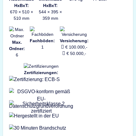
HxBxT:
HxBxT:
670 × 510 ×
544 × 395 ×
510 mm
359 mm
Fachböden:
Versicherung:
Max.
1
€ 100.000,-
Ordner:
€ 50.000,-
6
Zertifizierungen: