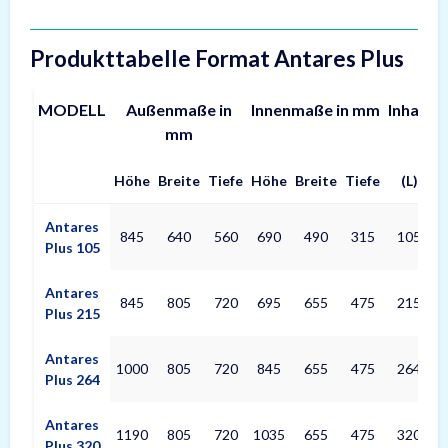
Produkttabelle Format Antares Plus
MODELL
Außenmaße in
Innenmaße in mm
Inhalt
G
mm
Höhe
Breite
Tiefe
Höhe
Breite
Tiefe
(L)
Produkttabelle Format Antares Plus Maße – Außenmaße, Innenm
Antares
845
640
560
690
490
315
105
Plus 105
Antares
845
805
720
695
655
475
215
Plus 215
Antares
1000
805
720
845
655
475
264
Plus 264
Antares
1190
805
720
1035
655
475
320
Plus 320