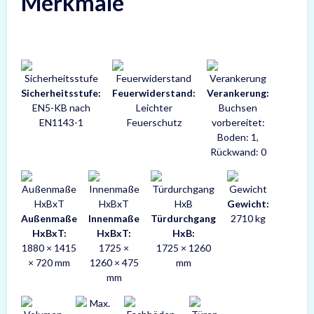
Merkmale
Sicherheitsstufe:
Feuerwiderstand:
Verankerung:
EN5-KB nach
Leichter
Buchsen
EN1143-1
Feuerschutz
vorbereitet:
Boden: 1,
Rückwand: 0
Gewicht:
Außenmaße
Innenmaße
Türdurchgang
2710 kg
HxBxT:
HxBxT:
HxB:
1880 × 1415
1725 ×
1725 × 1260
× 720 mm
1260 × 475
mm
mm