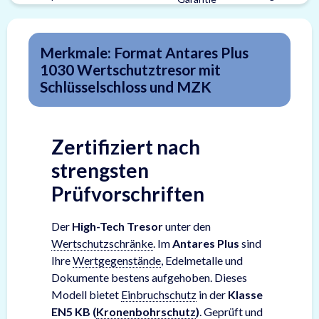
Merkmale: Format Antares Plus
1030 Wertschutztresor mit
Schlüsselschloss und MZK
Zertifiziert nach
strengsten
Prüfvorschriften
Der
High-Tech Tresor
unter den
Wertschutzschränke
. Im
Antares Plus
sind
Ihre
Wertgegenstände
, Edelmetalle und
Dokumente bestens aufgehoben. Dieses
Modell bietet
Einbruchschutz
in der
Klasse
EN5 KB (
Kronenbohrschutz
)
. Geprüft und