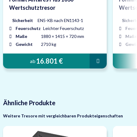
Wertschutztresor
Wertsc
Sicherheit
EN5-KB nach EN1143-1
Sicherh
Feuerschutz
Leichter Feuerschutz
Feuer
Maße
1880 × 1415 × 720 mm
Maße
Gewicht
2710 kg
Gewi
16.801 €
ab
Ähnliche Produkte
Weitere Tresore mit vergleichbaren Produkteigenschaften