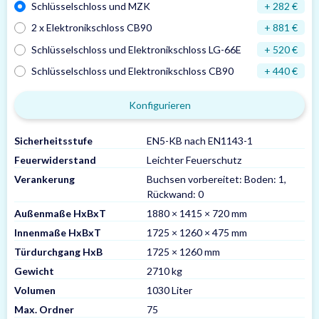
Schlüsselschloss und MZK
+ 282 €
2 x Elektronikschloss CB90
+ 881 €
Schlüsselschloss und Elektronikschloss LG-66E
+ 520 €
Schlüsselschloss und Elektronikschloss CB90
+ 440 €
Konfigurieren
Sicherheitsstufe
EN5-KB nach EN1143-1
Feuerwiderstand
Leichter Feuerschutz
Verankerung
Buchsen vorbereitet: Boden: 1,
Rückwand: 0
Außenmaße HxBxT
1880 × 1415 × 720 mm
Innenmaße HxBxT
1725 × 1260 × 475 mm
Türdurchgang HxB
1725 × 1260 mm
Gewicht
2710 kg
Volumen
1030 Liter
Max. Ordner
75