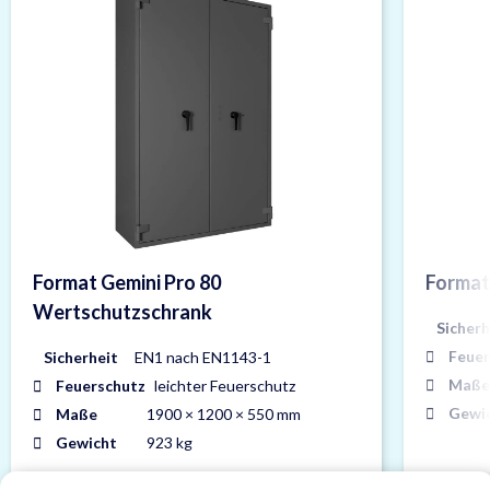
Format Gemini Pro 80
Format
Wertschutzschrank
Sicherh
Feuer
Sicherheit
EN1 nach EN1143-1
Maße
Feuerschutz
leichter Feuerschutz
Gewi
Maße
1900 × 1200 × 550 mm
Gewicht
923 kg