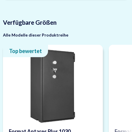
Verfügbare Größen
Alle Modelle dieser Produktreihe
Top bewertet
Format Antares Plus 1030
Format