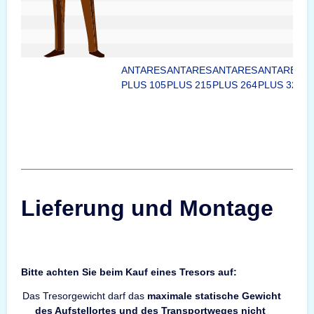
ANTARES
ANTARES
ANTARES
ANTARES
A
PLUS 105
PLUS 215
PLUS 264
PLUS 320
P
Lieferung und Montage
Bitte achten Sie beim Kauf eines Tresors auf:
Das Tresorgewicht darf das
maximale statische Gewicht
des Aufstellortes und des Transportweges nicht