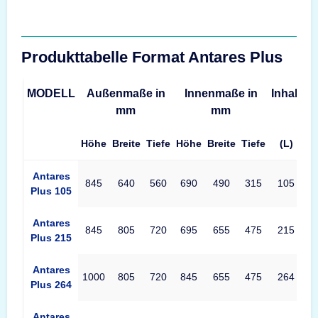
Produkttabelle Format Antares Plus
MODELL
Außenmaße in
Innenmaße in
Inhalt
G
mm
mm
Höhe
Breite
Tiefe
Höhe
Breite
Tiefe
(L)
Produkttabelle Format Antares Plus Maße – Außenmaße, Innen
Antares
845
640
560
690
490
315
105
Plus 105
Antares
845
805
720
695
655
475
215
Plus 215
Antares
1000
805
720
845
655
475
264
Plus 264
Antares