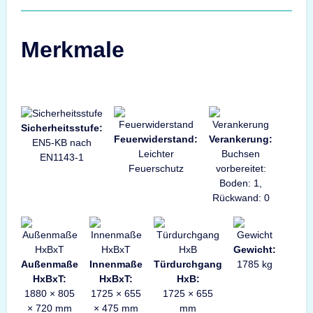
Merkmale
Sicherheitsstufe:
Feuerwiderstand:
Verankerung:
EN5-KB nach
Leichter
Buchsen
EN1143-1
Feuerschutz
vorbereitet:
Boden: 1,
Rückwand: 0
Gewicht:
Außenmaße
Innenmaße
Türdurchgang
1785 kg
HxBxT:
HxBxT:
HxB:
1880 × 805
1725 × 655
1725 × 655
× 720 mm
× 475 mm
mm