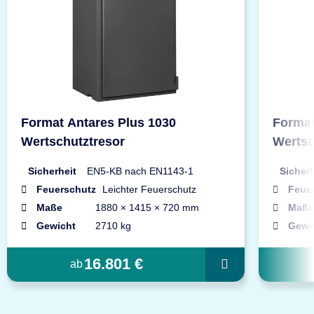
Format Antares Plus 1030
Format
Wertschutztresor
Wertsc
Sicherheit
EN5-KB nach EN1143-1
Sicherh
Feuerschutz
Leichter Feuerschutz
Feue
Maße
1880 × 1415 × 720 mm
Maße
Gewicht
2710 kg
Gewi
16.801 €
ab