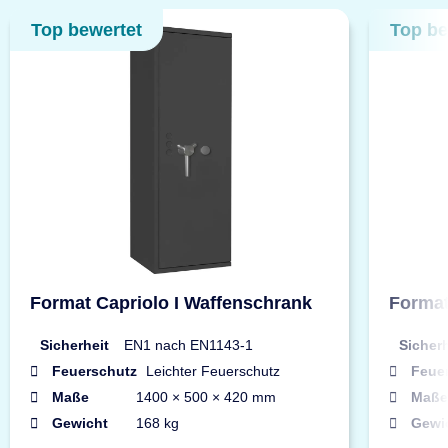
Top bewertet
Top be
Format Capriolo I Waffenschrank
Format
Sicherheit
EN1 nach EN1143-1
Sicherh
Feuerschutz
Leichter Feuerschutz
Feue
Maße
1400 × 500 × 420 mm
Maße
Gewicht
168 kg
Gewi