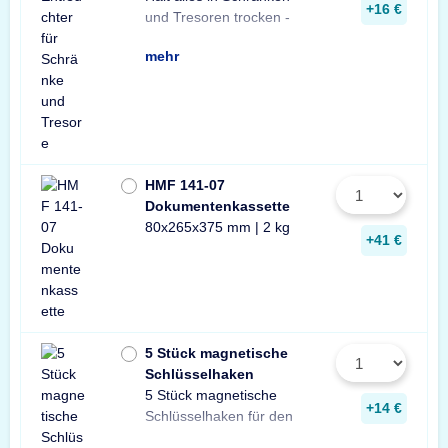
+16 €
und Tresoren trocken -
aus Naturgranulat für
gegen Rost, Schimmel
mehr
HMF 141-07
Dokumentenkassette
80x265x375 mm | 2 kg
+41 €
5 Stück magnetische
Schlüsselhaken
5 Stück magnetische
Innenraum Ihres Tresors.
und sichere Lösung zur
Schlüsseln in Ihrem
+14 €
Schlüsselhaken für den
Die einfache, praktische
Aufbewahrung von