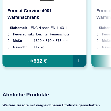
Format Corvino 4001
Format
Waffenschrank
Waffe
Sicherheit
EN0/N nach EN 1143-1
Sicherh
Feuerschutz
Leichter Feuerschutz
Feue
Maße
1320 × 310 × 375 mm
Maße
Gewicht
117 kg
Gewi
632 €
ab
Ähnliche Produkte
Weitere Tresore mit vergleichbaren Produkteigenschaften