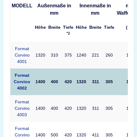
MODELL
Außenmaße in
Innenmaße in
max.
mm
mm
Waffenl
Höhe
Breite
Tiefe
Höhe
Breite
Tiefe
(mm)
*1
Format
Corvino
1320
310
375
1240
221
260
1240
4001
Format
Corvino
1400
400
420
1320
311
305
1320
4002
Format
Corvino
1400
400
420
1320
311
305
1320
4003
Format
Corvino
1400
500
420
1320
411
305
1320