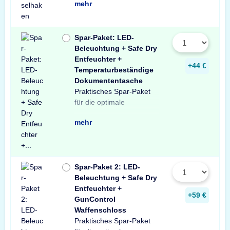
mehr
Spar-Paket: LED-
Beleuchtung + Safe Dry
Entfeuchter +
+44 €
Temperaturbeständige
Dokumententasche
Praktisches Spar-Paket
Ausstattung Ihres
besteht aus einer X-Light
mit Bewegungssensor,
Entfeuchter für Schränke
temperaturbeständigen
Profitieren Sie von dem
für die optimale
Tresors. Das Spar-Paket
LED-Tresorbeleuchtung
einem Safe Dry
und Tresore sowie einer
Dokumententasche.
unschlagbaren
mehr
Spar-Paket 2: LED-
Beleuchtung + Safe Dry
Entfeuchter +
+59 €
GunControl
Waffenschloss
Praktisches Spar-Paket
Ausstattung Ihres
Spar-Paket besteht aus
Tresorbeleuchtung mit
Safe Dry Entfeuchter für
sowie einem GunControl
Sie von dem