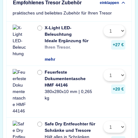
Empfohlenes Tresor Zubehör
einklappen
praktisches und beliebtes Zubehör für Ihren Tresor
X-Light LED-
Beleuchtung
Ideale Ergänzung für
Wir empfehlen ein
ein Stück zusätzli
+27 €
Ihren Tresor.
Leuchte pro Tresor 
mehr
Feuerfeste
Dokumententasche
HMF 44146
+20 €
380x280x10 mm | 0,265
kg
Safe Dry Entfeuchter für
Schränke und Tresore
Hält alles in Schränken
Praktischer Entfeuchter
Tresore und Schränke