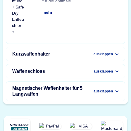
für die optimale
Waffenschranks. Das
einer X-Light LED-
Bewegungssensor, einem
Schränke und Tresore
Waffenschloss. Profitieren
unschlagbaren
mehr
Kurzwaffenhalter
ausklappen
Waffenschloss
ausklappen
Magnetischer Waffenhalter für 5
ausklappen
Langwaffen