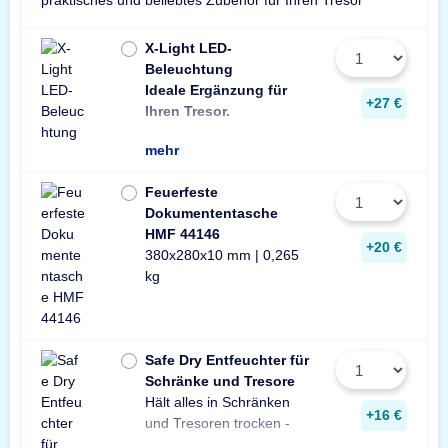
praktisches und beliebtes Zubehör für Ihren Tresor
X-Light LED-
Beleuchtung
Ideale Ergänzung für
Wir empfehlen ein
ein Stück zusätzli
+27 €
Ihren Tresor.
Leuchte pro Tresor 
mehr
Feuerfeste
Dokumententasche
HMF 44146
+20 €
380x280x10 mm | 0,265
kg
Safe Dry Entfeuchter für
Schränke und Tresore
Hält alles in Schränken
Praktischer Entfeuchter
Tresore und Schränke
+16 €
und Tresoren trocken -
aus Naturgranulat für
gegen Rost, Schimmel