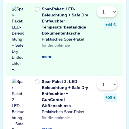
Spar-Paket: LED-
Beleuchtung + Safe Dry
Entfeuchter +
+44 €
Temperaturbeständige
Dokumententasche
Praktisches Spar-Paket
Ausstattung Ihres
besteht aus einer X-Light
mit Bewegungssensor,
Entfeuchter für Schränke
temperaturbeständigen
Profitieren Sie von dem
für die optimale
Tresors. Das Spar-Paket
LED-Tresorbeleuchtung
einem Safe Dry
und Tresore sowie einer
Dokumententasche.
unschlagbaren
mehr
Spar-Paket 2: LED-
Beleuchtung + Safe Dry
Entfeuchter +
+59 €
GunControl
Waffenschloss
Praktisches Spar-Paket
Ausstattung Ihres
Spar-Paket besteht aus
Tresorbeleuchtung mit
Safe Dry Entfeuchter für
sowie einem GunControl
Sie von dem
für die optimale
Waffenschranks. Das
einer X-Light LED-
Bewegungssensor, einem
Schränke und Tresore
Waffenschloss. Profitieren
unschlagbaren