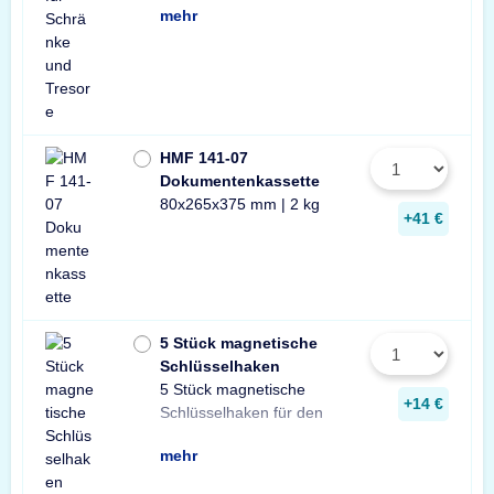
mehr
HMF 141-07
Dokumentenkassette
80x265x375 mm | 2 kg
+41 €
5 Stück magnetische
Schlüsselhaken
5 Stück magnetische
Innenraum Ihres Tresors.
und sichere Lösung zur
Schlüsseln in Ihrem
+14 €
Schlüsselhaken für den
Die einfache, praktische
Aufbewahrung von
mehr