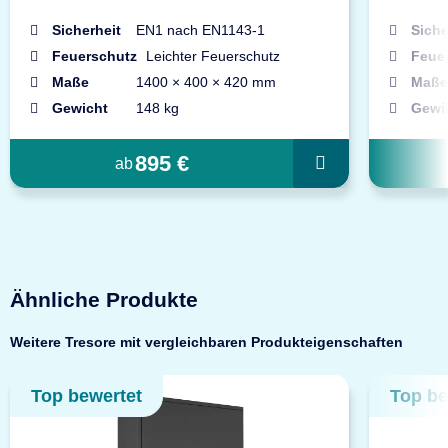
Sicherheit
EN1 nach EN1143-1
Siche
Feuerschutz
Leichter Feuerschutz
Feue
Maße
1400 × 400 × 420 mm
Maße
Gewicht
148 kg
Gewi
895 €
ab
Ähnliche Produkte
Weitere Tresore mit vergleichbaren Produkteigenschaften
Top bewertet
Top be