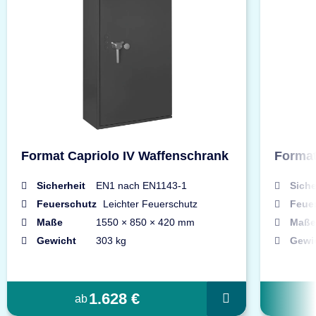
Format Capriolo IV Waffenschrank
Format
Sicherheit
EN1 nach EN1143-1
Siche
Feuerschutz
Leichter Feuerschutz
Feue
Maße
1550 × 850 × 420 mm
Maße
Gewicht
303 kg
Gewi
1.628 €
ab