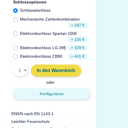
Schlossoptionen
Schlüsselschloss
Mechanische Zahlenkombination
+ 187 €
Elektronikschloss Spartan 1006
+ 155 €
Elektronikschloss LG-39E
+ 329 €
Elektronikschloss CB90
+ 441 €
In den Warenkorb
oder
Konfigurieren
EN0/N nach EN 1143-1
Türdurchgang Hx
Leichter Feuerschutz
Gewicht