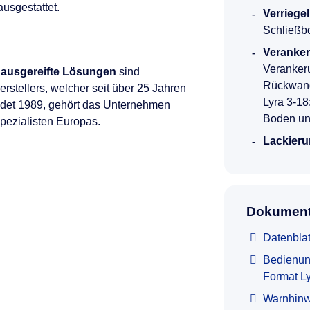
usgestattet.
Verriege
Schließb
Veranke
Veranker
 ausgereifte Lösungen
sind
Rückwand
rstellers, welcher seit über 25 Jahren
Lyra 3-18
ndet 1989, gehört das Unternehmen
Boden un
Spezialisten Europas.
Lackieru
Dokument
Datenblat
Bedienun
Format L
Warnhinw