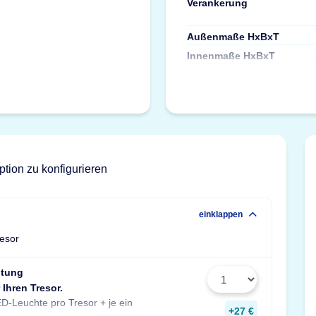
Verankerung
Außenmaße HxBxT
Innenmaße HxBxT
ption zu konfigurieren
einklappen
resor
htung
 Ihren Tresor.
Stück zusätzlich pro Fachboden.
D-Leuchte pro Tresor + je ein
Maße: 14x190x31 mm
+27 €