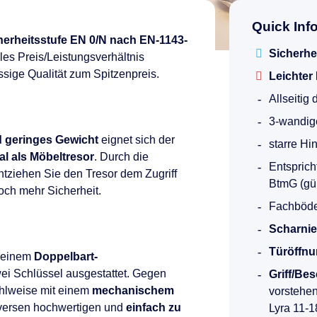
Quick Inf
herheitsstufe EN 0/N nach EN-1143-
Sicherhe
les Preis/Leistungsverhältnis
ssige Qualität zum Spitzenpreis.
Leichter
Allseitig
3-wandig
 geringes Gewicht
eignet sich der
starre Hi
al als Möbeltresor
. Durch die
Entspric
tziehen Sie den Tresor dem Zugriff
BtmG (gül
och mehr Sicherheit.
Fachböden
Scharnie
Türöffnu
t einem
Doppelbart-
ei Schlüssel ausgestattet. Gegen
Griff/Be
ahlweise mit einem
mechanischem
vorstehe
versen hochwertigen und
einfach zu
Lyra 11-