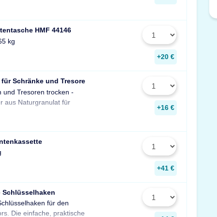
tentasche HMF 44146
65 kg
+20 €
 für Schränke und Tresore
n und Tresoren trocken -
gegen Rost, Schimmel und
r aus Naturgranulat für
muffigen Geruch.
+16 €
ntenkassette
g
+41 €
e Schlüsselhaken
Schlüsselhaken für den
zur Aufbewahrung von
rs. Die einfache, praktische
Schlüsseln in Ihrem Tresor