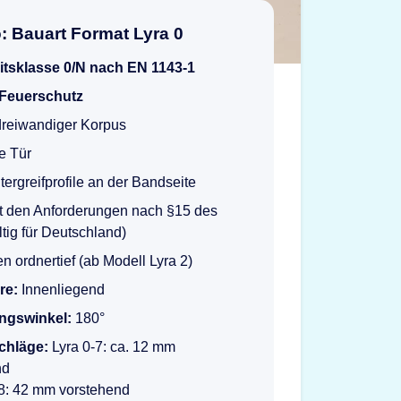
o: Bauart Format Lyra 0
itsklasse 0/N nach EN 1143-1
 Feuerschutz
 dreiwandiger Korpus
e Tür
ntergreifprofile an der Bandseite
ht den Anforderungen nach §15 des
tig für Deutschland)
 ordnertief (ab Modell Lyra 2)
re:
Innenliegend
ngswinkel:
180°
schläge:
Lyra 0-7: ca. 12 mm
nd
18: 42 mm vorstehend