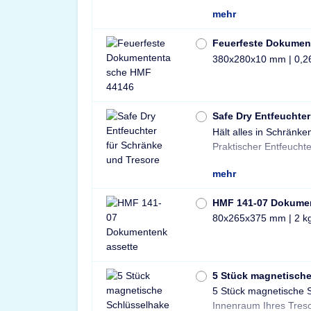
mehr
Feuerfeste Dokumen
380x280x10 mm | 0,2
Safe Dry Entfeuchter
Hält alles in Schränke
Tresore und Schränke 
Praktischer Entfeuchte
mehr
HMF 141-07 Dokume
80x265x375 mm | 2 k
5 Stück magnetisch
5 Stück magnetische 
und sichere Lösung 
Innenraum Ihres Treso