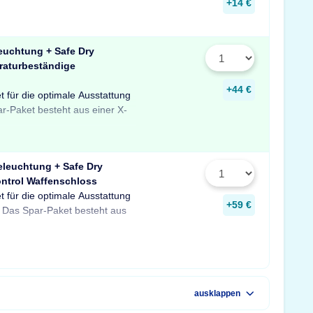
+14 €
euchtung + Safe Dry
raturbeständige
+44 €
t für die optimale Ausstattung
uchtung mit Bewegungssensor,
er temperaturbeständigen
ar-Paket besteht aus einer X-
feuchter für Schränke und
 Profitieren Sie von dem
eleuchtung + Safe Dry
ntrol Waffenschloss
t für die optimale Ausstattung
D-Tresorbeleuchtung mit
re sowie einem GunControl
+59 €
 Das Spar-Paket besteht aus
em Safe Dry Entfeuchter für
rofitieren Sie von dem
ausklappen