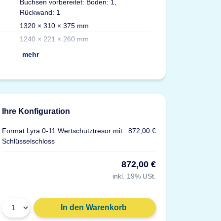
Buchsen vorbereitet: Boden: 1,
Volumen
Rückwand: 1
Max. Ordner
1320 × 310 × 375 mm
Fachböden
1240 × 221 × 260 mm
Versicherung
mehr
Ihre Konfiguration
Format Lyra 0-11 Wertschutztresor mit
872,00 €
Schlüsselschloss
872,00 €
inkl. 19% USt.
Gewicht: 91 g
In den Warenkorb
Material: Kunststoff, grau