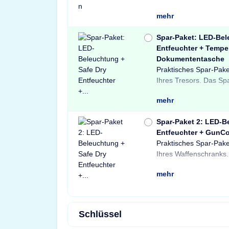
mehr
Spar-Paket: LED-Bel
Entfeuchter + Tempe
Dokumententasche
Praktisches Spar-Pake
Light LED-Tresorbele
Tresore sowie ein
Ihres Tresors. Das Sp
einem Safe Dry Ent
Dokumententasche.
mehr
Spar-Paket 2: LED-B
Entfeuchter + GunCo
Praktisches Spar-Pake
einer X-Light LE
Schränke und Treso
Ihres Waffenschranks.
Bewegungssensor, ein
Waffenschloss. P
mehr
Schlüssel