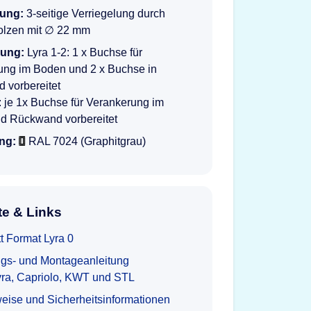
lung:
3-seitige Verriegelung durch
olzen mit ∅ 22 mm
rung:
Lyra 1-2: 1 x Buchse für
ung im Boden und 2 x Buchse in
 vorbereitet
: je 1x Buchse für Verankerung im
d Rückwand vorbereitet
ng:
RAL 7024 (Graphitgrau)
e & Links
t Format Lyra 0
gs- und Montageanleitung
yra, Capriolo, KWT und STL
eise und Sicherheitsinformationen