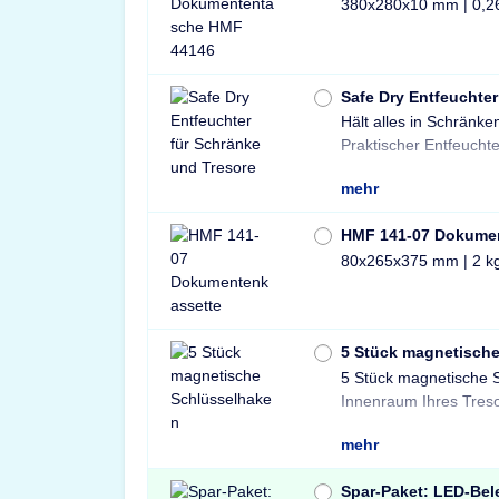
380x280x10 mm | 0,2
Safe Dry Entfeuchter
Hält alles in Schränke
Tresore und Schränke 
Praktischer Entfeuchte
mehr
HMF 141-07 Dokume
80x265x375 mm | 2 k
5 Stück magnetisch
5 Stück magnetische 
und sichere Lösung 
Innenraum Ihres Treso
mehr
Spar-Paket: LED-Bel