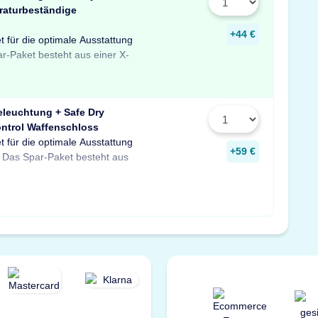
raturbeständige
+44 €
t für die optimale Ausstattung
uchtung mit Bewegungssensor,
er temperaturbeständigen
ar-Paket besteht aus einer X-
feuchter für Schränke und
 Profitieren Sie von dem
eleuchtung + Safe Dry
ntrol Waffenschloss
t für die optimale Ausstattung
D-Tresorbeleuchtung mit
re sowie einem GunControl
+59 €
 Das Spar-Paket besteht aus
em Safe Dry Entfeuchter für
rofitieren Sie von dem