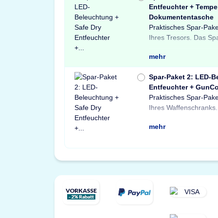
Entfeuchter + Tempe
Dokumententasche
Praktisches Spar-Pake
Light LED-Tresorbele
Tresore sowie ein
Ihres Tresors. Das Sp
einem Safe Dry Ent
Dokumententasche.
mehr
Spar-Paket 2: LED-B
Entfeuchter + GunCo
Praktisches Spar-Pake
einer X-Light LE
Schränke und Treso
Ihres Waffenschranks.
Bewegungssensor, ein
Waffenschloss. P
mehr