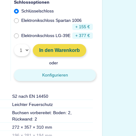
Schlossoptionen
Schlüsselschloss
Elektronikschloss Spartan 1006
+ 155 €
Elektronikschloss LG-39E
+ 377 €
In den Warenkorb
oder
Konfigurieren
S2 nach EN 14450
Türdurchgang Hx
Leichter Feuerschutz
Gewicht
Buchsen vorbereitet: Boden: 2,
Volumen
Rückwand: 2
Max. Ordner
272 × 357 × 310 mm
Fachböden
196 × 281 × 194 mm