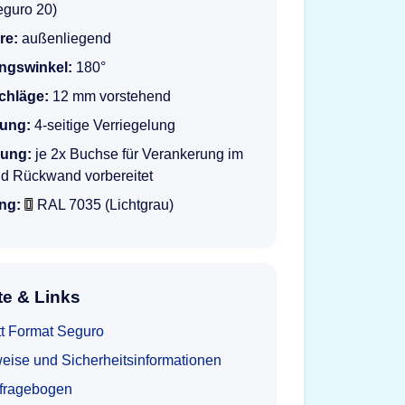
eguro 20)
re:
außenliegend
ngswinkel:
180°
schläge:
12 mm vorstehend
lung:
4-seitige Verriegelung
rung:
je 2x Buchse für Verankerung im
d Rückwand vorbereitet
ng:
RAL 7035 (Lichtgrau)
e & Links
tt Format Seguro
eise und Sicherheitsinformationen
tfragebogen