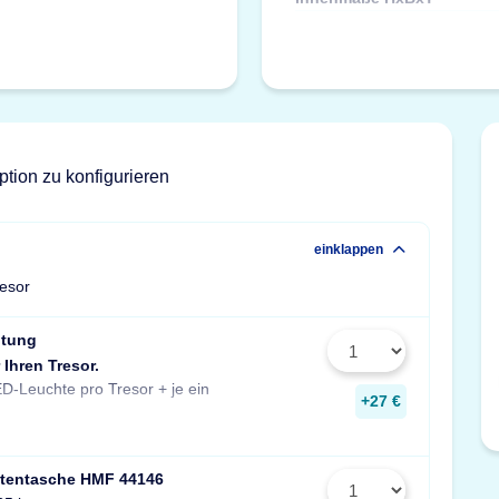
ption zu konfigurieren
einklappen
resor
htung
 Ihren Tresor.
Stück zusätzlich pro Fachboden.
D-Leuchte pro Tresor + je ein
Maße: 14x190x31 mm
+27 €
tentasche HMF 44146