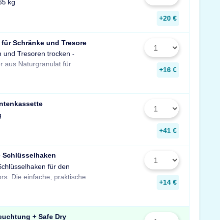
65 kg
+20 €
 für Schränke und Tresore
n und Tresoren trocken -
gegen Rost, Schimmel und
r aus Naturgranulat für
muffigen Geruch.
+16 €
ntenkassette
g
+41 €
e Schlüsselhaken
Schlüsselhaken für den
zur Aufbewahrung von
rs. Die einfache, praktische
Schlüsseln in Ihrem Tresor
+14 €
euchtung + Safe Dry