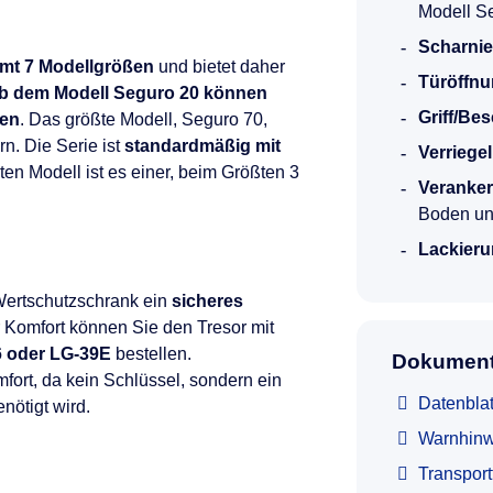
Modell S
Scharnie
mt 7 Modellgrößen
und bietet daher
Türöffnu
b dem Modell Seguro 20 können
Griff/Be
den
. Das größte Modell, Seguro 70,
rn. Die Serie ist
standardmäßig mit
Verriege
sten Modell ist es einer, beim Größten 3
Veranke
Boden un
Lackieru
Wertschutzschrank ein
sicheres
 Komfort können Sie den Tresor mit
6 oder LG-39E
bestellen.
Dokument
fort, da kein Schlüssel, sondern ein
Datenbla
nötigt wird.
Warnhinw
Transpor