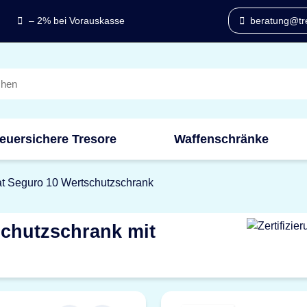
– 2% bei Vorauskasse
beratung@tre
euersichere Tresore
Waffenschränke
t Seguro 10 Wertschutzschrank
chutzschrank mit