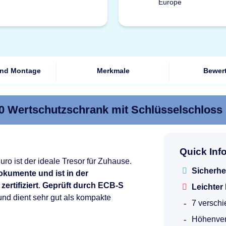
und Montage
Merkmale
Bewer
0 Wertschutzschrank mit Schlüsselschloss
Quick Inf
ro ist der ideale Tresor für Zuhause.
Sicherhe
okumente und ist in der
rtifiziert
.
Geprüft durch ECB-S
Leichter
 und dient sehr gut als kompakte
7 versch
Höhenvers