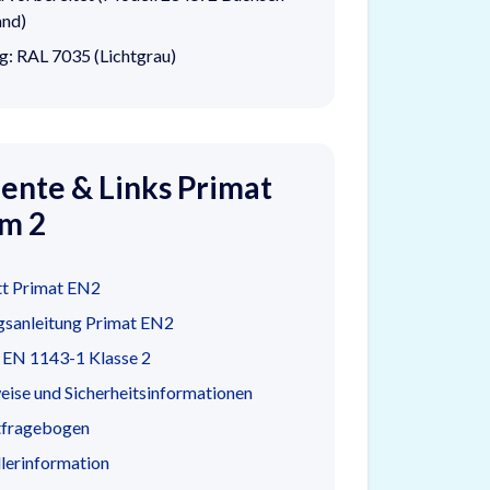
and)
g: RAL 7035 (Lichtgrau)
nte & Links Primat
im 2
tt Primat EN2
gsanleitung Primat EN2
t EN 1143-1 Klasse 2
ise und Sicherheitsinformationen
tfragebogen
lerinformation