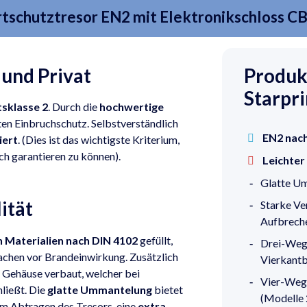
schutztresor EN2 mit Elektronikschloss C
und Privat
Produk
Starpr
tsklasse 2
. Durch die
hochwertige
ten Einbruchschutz. Selbstverständlich
EN2 nac
iert
. (Dies ist das wichtigste Kriterium,
ch garantieren zu können).
Leichter
Glatte U
ität
Starke Ve
Aufbreche
Materialien nach DIN 4102
gefüllt,
Drei-Weg
achen vor Brandeinwirkung. Zusätzlich
Vierkantb
Gehäuse verbaut, welcher bei
Vier-Weg
ließt. Die
glatte Ummantelung
bietet
(Modelle 
em Abtragen des Tresors, eine
extra