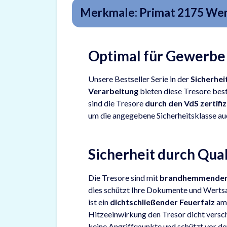
Merkmale: Primat 2175 Wert
Optimal für Gewerbe 
Unsere Bestseller Serie in der
Sicherhei
Verarbeitung
bieten diese Tresore bes
sind die Tresore
durch den VdS zertifiz
um die angegebene Sicherheitsklasse au
Sicherheit durch Qual
Die Tresore sind mit
brandhemmenden 
dies schützt Ihre Dokumente und Werts
ist ein
dichtschließender Feuerfalz
am 
Hitzeeinwirkung den Tresor dicht versch
keine Angriffspunkte und schützt vor d