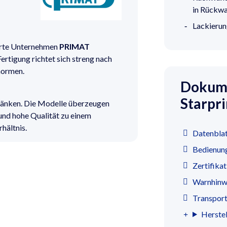
in Rückw
Lackierun
erte Unternehmen
PRIMAT
rtigung richtet sich streng nach
normen.
Dokume
Starpr
ränken. Die Modelle überzeugen
und hohe Qualität zu einem
hältnis.
Datenbla
Bedienun
Zertifika
Warnhinwe
Transpor
Herstel