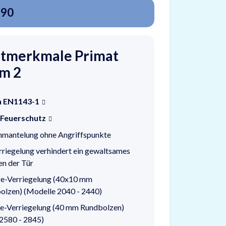
B90
tmerkmale Primat
im 2
h EN1143-1
 Feuerschutz
mmantelung ohne Angriffspunkte
rriegelung verhindert ein gewaltsames
n der Tür
e-Verriegelung (40x10 mm
olzen) (Modelle 2040 - 2440)
e-Verriegelung (40 mm Rundbolzen)
2580 - 2845)