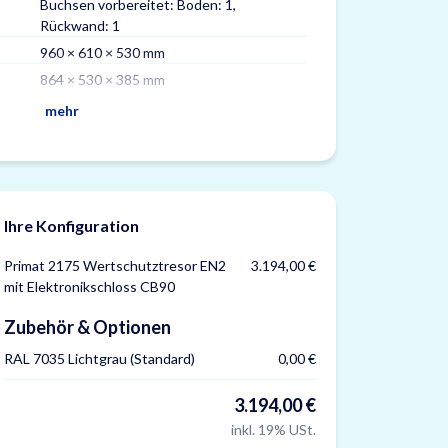
Buchsen vorbereitet: Boden: 1,
Volumen
Rückwand: 1
Max. Ordner
960 × 610 × 530 mm
Fachböden
864 × 530 × 385 mm
Versicherung
mehr
Ihre Konfiguration
Primat 2175 Wertschutztresor EN2
3.194,00 €
mit Elektronikschloss CB90
Zubehör & Optionen
RAL 7035 Lichtgrau (Standard)
0,00 €
3.194,00 €
inkl. 19% USt.