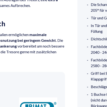
Die Schar
tsames Aufbrechen.
205° für v
Tür und 
ch
In Tür un
Füllung
alien ermöglichen
maximale
Dichtschl
usnutzung bei geringem Gewicht
. Die
ankerung
vorbereitet um noch bessere
Fachböden
r die Tresore gerne mit zusätzlichen
2040 - 24
Fachböden
2580 - 28
Griff bei
Klappgrif
Beschläge
1 Buchse 
(nicht du
Rückwand 