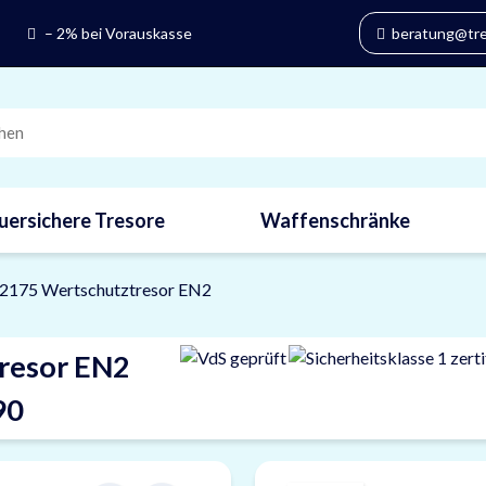
– 2% bei Vorauskasse
beratung@tres
uersichere Tresore
Waffenschränke
 2175 Wertschutztresor EN2
resor EN2
90