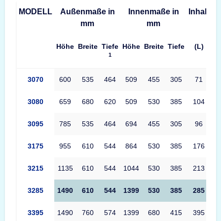
MODELL
Außenmaße in
Innenmaße in
Inhalt
G
mm
mm
Höhe
Breite
Tiefe
Höhe
Breite
Tiefe
(L)
1
Produkttabelle Primat Starprim 3 Maße – Außenmaße, Innenmaß
3070
600
535
464
509
455
305
71
3080
659
680
620
509
530
385
104
3095
785
535
464
694
455
305
96
3175
955
610
544
864
530
385
176
3215
1135
610
544
1044
530
385
213
3285
1490
610
544
1399
530
385
285
3395
1490
760
574
1399
680
415
395