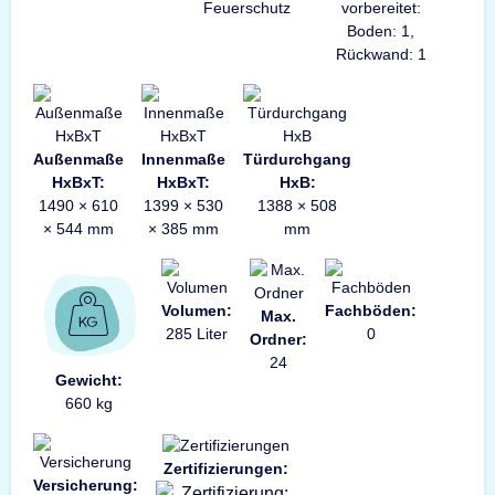
Feuerschutz
vorbereitet:
Boden: 1,
Rückwand: 1
Außenmaße
Innenmaße
Türdurchgang
HxBxT:
HxBxT:
HxB:
1490 × 610
1399 × 530
1388 × 508
× 544 mm
× 385 mm
mm
Volumen:
Fachböden:
Max.
285 Liter
0
Ordner:
24
Gewicht:
660 kg
Zertifizierungen:
Versicherung: