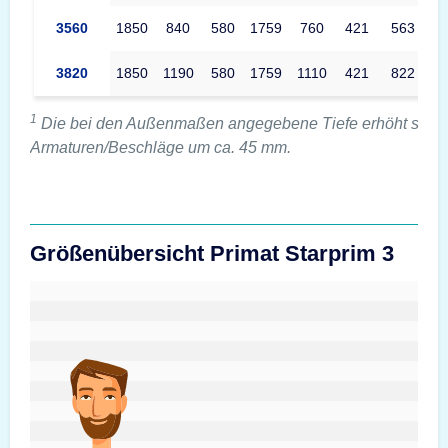
3560
1850
840
580
1759
760
421
563
3820
1850
1190
580
1759
1110
421
822
1
Die bei den Außenmaßen angegebene Tiefe erhöht sich 
Armaturen/Beschläge um ca. 45 mm.
Größenübersicht Primat Starprim 3
#custom.sizeOverviewSrText#