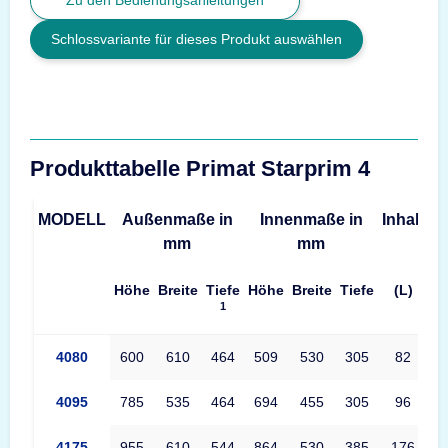
Schlossvariante für dieses Produkt auswählen
Produkttabelle Primat Starprim 4
MODELL
Außenmaße in
Innenmaße in
Inhalt
G
mm
mm
Höhe
Breite
Tiefe
Höhe
Breite
Tiefe
(L)
1
Produkttabelle Primat Starprim 4 Maße – Außenmaße, Innenmaß
4080
600
610
464
509
530
305
82
4095
785
535
464
694
455
305
96
4175
955
610
544
864
530
385
176