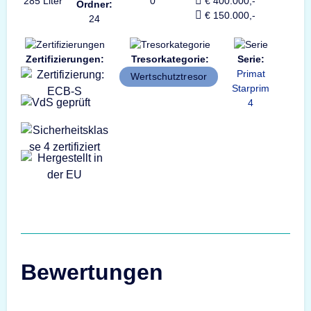
285 Liter
0
€ 400.000,-
Ordner:
€ 150.000,-
24
Zertifizierungen:
Tresorkategorie:
Serie:
Primat
Wertschutztresor
Starprim
4
Bewertungen