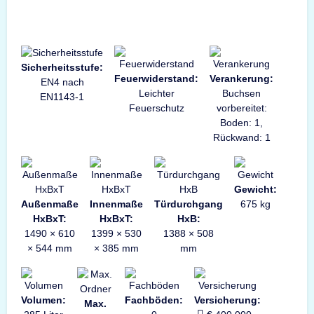
Sicherheitsstufe:
Feuerwiderstand:
Verankerung:
EN4 nach
Leichter
Buchsen
EN1143-1
Feuerschutz
vorbereitet:
Boden: 1,
Rückwand: 1
Gewicht:
Außenmaße
Innenmaße
Türdurchgang
675 kg
HxBxT:
HxBxT:
HxB:
1490 × 610
1399 × 530
1388 × 508
× 544 mm
× 385 mm
mm
Volumen:
Fachböden:
Versicherung:
Max.