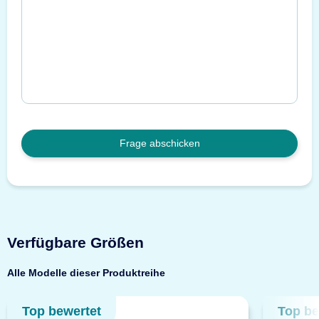
Frage abschicken
Verfügbare Größen
Alle Modelle dieser Produktreihe
Top bewertet
Top be