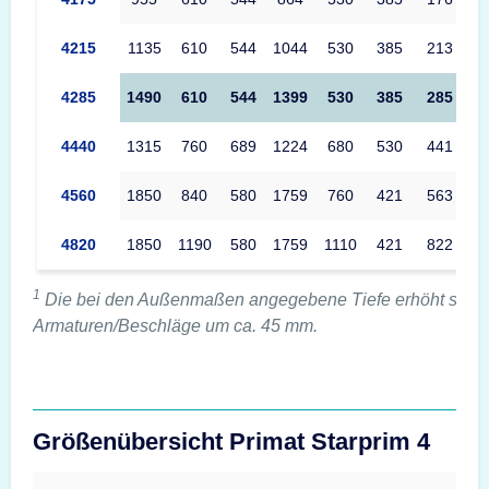
4215
1135
610
544
1044
530
385
213
4285
1490
610
544
1399
530
385
285
4440
1315
760
689
1224
680
530
441
4560
1850
840
580
1759
760
421
563
4820
1850
1190
580
1759
1110
421
822
1
Die bei den Außenmaßen angegebene Tiefe erhöht sich 
Armaturen/Beschläge um ca. 45 mm.
Größenübersicht Primat Starprim 4
#custom.sizeOverviewSrText#