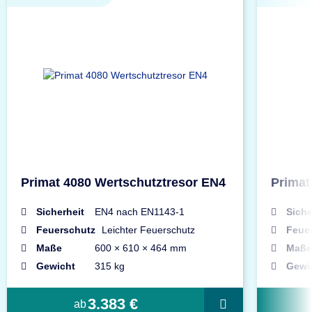
Primat 4080 Wertschutztresor EN4
Primat
Sicherheit
EN4 nach EN1143-1
Siche
Feuerschutz
Leichter Feuerschutz
Feue
Maße
600 × 610 × 464 mm
Maße
Gewicht
315 kg
Gewi
3.383 €
ab