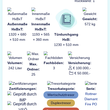
Rückwand: 1
Gewicht:
Außenmaße
Innenmaße
572 kg
HxBxT:
HxBxT:
1320 × 680
1193 × 565
Türdurchgang
× 510 mm
× 360 mm
HxB:
1230 × 510 mm
Volumen:
Fachböden:
Versicherung:
Max.
242 Liter
3
€ 100.000,-
Ordner:
€ 50.000,-
25
Zertifizierungen:
Tresorkategorie:
Serie:
Rottner
Wertschutztresor
Diamant
Duplextresor
Fire PO