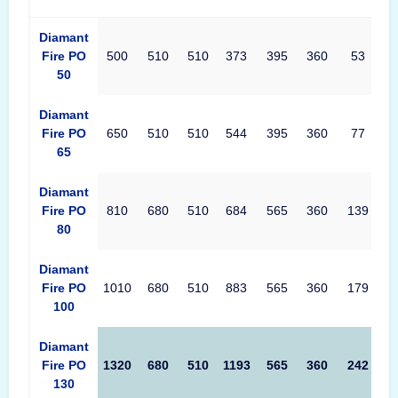
Produkttabelle Rottner Diamant Fire PO Maße – Außenmaße, I
Diamant
Fire PO
500
510
510
373
395
360
53
50
Diamant
Fire PO
650
510
510
544
395
360
77
65
Diamant
Fire PO
810
680
510
684
565
360
139
80
Diamant
Fire PO
1010
680
510
883
565
360
179
100
Diamant
Fire PO
1320
680
510
1193
565
360
242
130