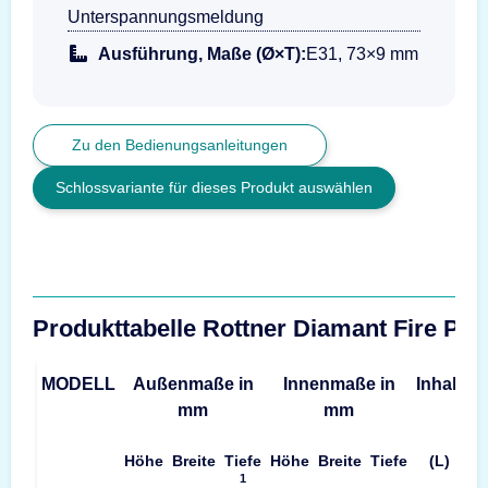
Unterspannungsmeldung
Ausführung, Maße (Ø×T):
E31, 73×9 mm
Zu den Bedienungsanleitungen
Schlossvariante für dieses Produkt auswählen
Produkttabelle Rottner Diamant Fire PO
MODELL
Außenmaße in
Innenmaße in
Inhalt
G
mm
mm
Höhe
Breite
Tiefe
Höhe
Breite
Tiefe
(L)
1