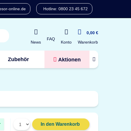
sor-online.de
Hotline: 0800 23 45 672
0,00 €
FAQ
Konto
News
Warenkorb
Zubehör
Aktionen
Tresorfinder
r
In den Warenkorb