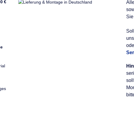
00 €
All
sow
Sie
Sol
uns
ode
ie
Ser
ial
Hin
ser
sol
Mon
ges
bit