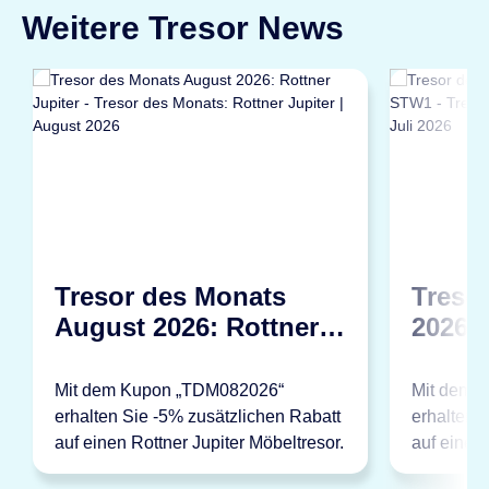
Weitere Tresor News
Tresor des Monats
Treso
August 2026: Rottner
2026: 
Jupiter
STW1
Mit dem Kupon „TDM082026“
Mit dem 
erhalten Sie -5% zusätzlichen Rabatt
erhalten 
auf einen Rottner Jupiter Möbeltresor.
auf einen