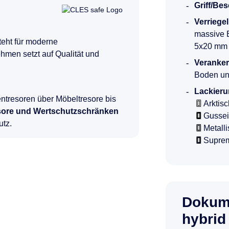
Griff/Be
Verriege
massive E
teht für moderne
5x20 mm
hmen setzt auf Qualität und
Veranke
Boden un
Lackieru
entresoren über Möbeltresore bis
Arktis
resore und Wertschutzschränken
Gusse
utz.
Metall
Supre
Dokum
hybrid