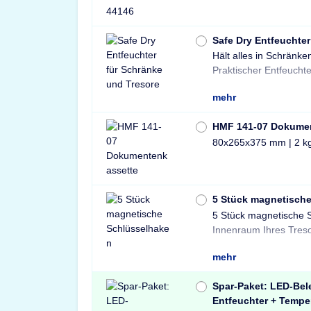
Safe Dry Entfeuchter
Hält alles in Schränke
Tresore und Schränke 
Praktischer Entfeuchte
mehr
HMF 141-07 Dokume
80x265x375 mm | 2 k
5 Stück magnetisch
5 Stück magnetische 
und sichere Lösung 
Innenraum Ihres Treso
mehr
Spar-Paket: LED-Bel
Entfeuchter + Tempe