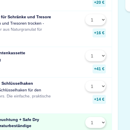
+20 €
 für Schränke und Tresore
n und Tresoren trocken -
gegen Rost, Schimmel und
r aus Naturgranulat für
muffigen Geruch.
+16 €
ntenkassette
g
+41 €
e Schlüsselhaken
Schlüsselhaken für den
zur Aufbewahrung von
rs. Die einfache, praktische
Schlüsseln in Ihrem Tresor
+14 €
euchtung + Safe Dry
raturbeständige