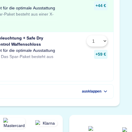
+44 €
t für die optimale Ausstattung
uchtung mit Bewegungssensor,
er temperaturbeständigen
ar-Paket besteht aus einer X-
feuchter für Schränke und
 Profitieren Sie von dem
eleuchtung + Safe Dry
ntrol Waffenschloss
t für die optimale Ausstattung
D-Tresorbeleuchtung mit
re sowie einem GunControl
+59 €
 Das Spar-Paket besteht aus
em Safe Dry Entfeuchter für
rofitieren Sie von dem
ausklappen