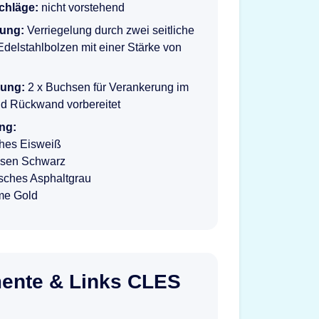
schläge:
nicht vorstehend
lung:
Verriegelung durch zwei seitliche
delstahlbolzen mit einer Stärke von
rung:
2 x Buchsen für Verankerung im
d Rückwand vorbereitet
ng:
ches Eisweiß
isen Schwarz
isches Asphaltgrau
me Gold
ente & Links CLES