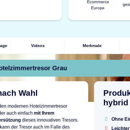
tage
Videos
Merkmale
otelzimmertresor Grau
 nach Wahl
Produ
hybrid
den modernen Hotelzimmertresor
er auch einfach
mit Ihrem
Ohne Ei
ersützung
dieses innovativen Tresors.
kann der Tresor auch im Falle des
Leichte