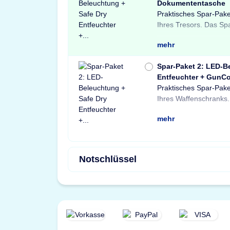
Dokumententasche
Praktisches Spar-Pake
Light LED-Tresorbele
Tresore sowie ein
Ihres Tresors. Das Sp
einem Safe Dry Ent
Dokumententasche.
mehr
Spar-Paket 2: LED-B
Entfeuchter + GunCo
Praktisches Spar-Pake
einer X-Light LE
Schränke und Treso
Ihres Waffenschranks.
Bewegungssensor, ein
Waffenschloss. P
mehr
Notschlüssel