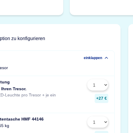
ption zu konfigurieren
einklappen
resor
htung
 Ihren Tresor.
Stück zusätzlich pro Fachboden.
D-Leuchte pro Tresor + je ein
Maße: 14x190x31 mm
+27 €
tentasche HMF 44146
65 kg