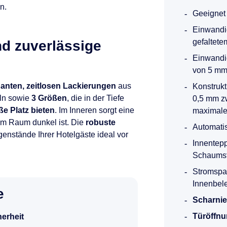
n.
Geeignet f
Einwandi
gefaltet
d zuverlässige
Einwandi
von 5 m
ganten, zeitlosen Lackierungen
aus
Konstrukt
eln sowie
3 Größen
, die in der Tiefe
0,5 mm z
e Platz bieten
. Im Inneren sorgt eine
maximale
 im Raum dunkel ist. Die
robuste
Automatis
genstände Ihrer Hotelgäste ideal vor
Innentep
Schaumst
Stromspa
Innenbel
e
Scharnie
Türöffnu
herheit