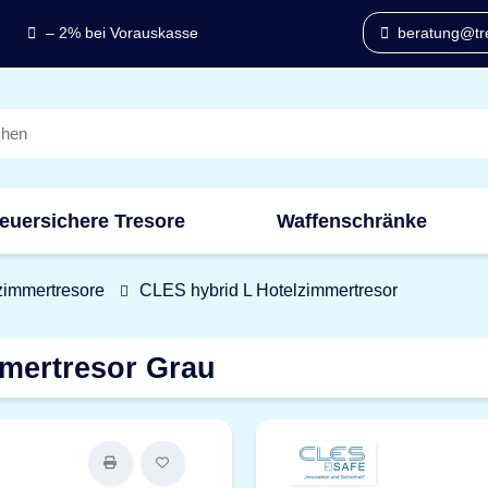
– 2% bei Vorauskasse
beratung@tre
euersichere Tresore
Waffenschränke
zimmertresore
CLES hybrid L Hotelzimmertresor
mertresor Grau