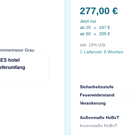
277,00 €
Jetzt nur
ab 25
»
247 €
ab 50
»
209 €
inkl. 19% USt.
Lieferzeit:
8 Wochen
LES hotel
ieferumfang
Sicherheitsstufe
Feuerwiderstand
Verankerung
Außenmaße HxBxT
Innenmaße HxBxT