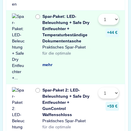
Spar-Paket: LED-
Beleuchtung + Safe Dry
Entfeuchter +
+44 €
Temperaturbeständige
Dokumententasche
Praktisches Spar-Paket
Ausstattung Ihres
besteht aus einer X-Light
mit Bewegungssensor,
Entfeuchter für Schränke
temperaturbeständigen
Profitieren Sie von dem
für die optimale
Tresors. Das Spar-Paket
LED-Tresorbeleuchtung
einem Safe Dry
und Tresore sowie einer
Dokumententasche.
unschlagbaren
mehr
Spar-Paket 2: LED-
Beleuchtung + Safe Dry
Entfeuchter +
+59 €
GunControl
Waffenschloss
Praktisches Spar-Paket
Ausstattung Ihres
Spar-Paket besteht aus
Tresorbeleuchtung mit
Safe Dry Entfeuchter für
sowie einem GunControl
Sie von dem
für die optimale
Waffenschranks. Das
einer X-Light LED-
Bewegungssensor, einem
Schränke und Tresore
Waffenschloss. Profitieren
unschlagbaren