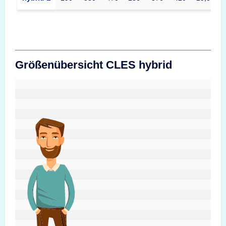
Größenübersicht CLES hybrid
#custom.sizeOverviewSrText#