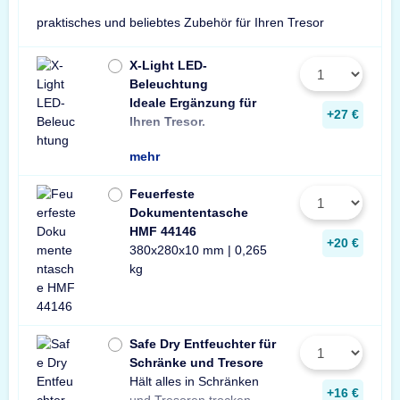
praktisches und beliebtes Zubehör für Ihren Tresor
X-Light LED-
Beleuchtung
Ideale Ergänzung für
Wir empfehlen ein
ein Stück zusätzli
+27 €
Ihren Tresor.
Leuchte pro Tresor 
mehr
Feuerfeste
Dokumententasche
HMF 44146
+20 €
380x280x10 mm | 0,265
kg
Safe Dry Entfeuchter für
Schränke und Tresore
Hält alles in Schränken
Praktischer Entfeuchter
Tresore und Schränke
+16 €