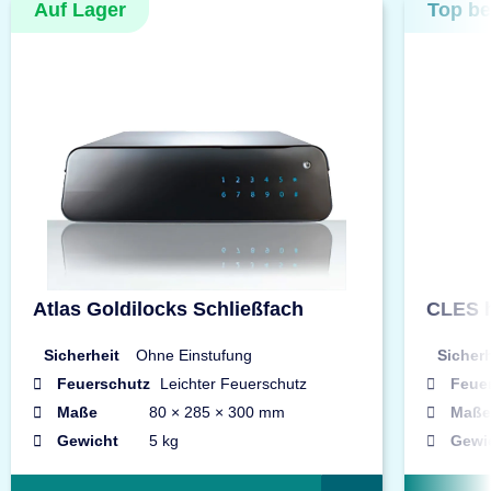
Auf Lager
Top be
Atlas Goldilocks Schließfach
CLES h
Sicherheit
Ohne Einstufung
Sicherh
Feuerschutz
Leichter Feuerschutz
Feue
Maße
80 × 285 × 300 mm
Maße
Gewicht
5 kg
Gewi