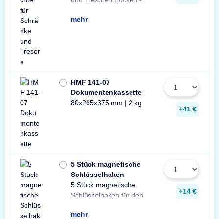
und Tresoren trocken -
aus Naturgranulat für
gegen Rost, Schimmel
mehr
HMF 141-07
Dokumentenkassette
80x265x375 mm | 2 kg
+41 €
5 Stück magnetische
Schlüsselhaken
5 Stück magnetische
Innenraum Ihres Tresors.
und sichere Lösung zur
Schlüsseln in Ihrem
+14 €
Schlüsselhaken für den
Die einfache, praktische
Aufbewahrung von
mehr