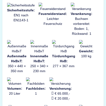
Sicherheitsstufe:
Feuerwiderstand:
Verankerung:
EN1 nach
Leichter
Buchsen
EN1143-1
Feuerschutz
vorbereitet:
Boden: 1,
Rückwand: 1
Gewicht:
Außenmaße
Innenmaße
Türdurchgang
100 kg
HxBxT:
HxBxT:
HxB:
350 × 440 ×
250 × 340 ×
277 × 367 mm
350 mm
230 mm
Volumen:
Fachböden:
Versicherung:
20 Liter
1
€ 65.000,-
€ 20.000,-