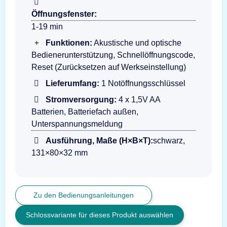
Öffnungsfenster:
1-19 min
Funktionen:
Akustische und optische
Bedienerunterstützung, Schnellöffnungscode,
Reset (Zurücksetzen auf Werkseinstellung)
Lieferumfang:
1 Notöffnungsschlüssel
Stromversorgung:
4 x 1,5V AA
Batterien, Batteriefach außen,
Unterspannungsmeldung
Ausführung, Maße (H×B×T):
schwarz,
131×80×32 mm
Zu den Bedienungsanleitungen
Schlossvariante für dieses Produkt auswählen