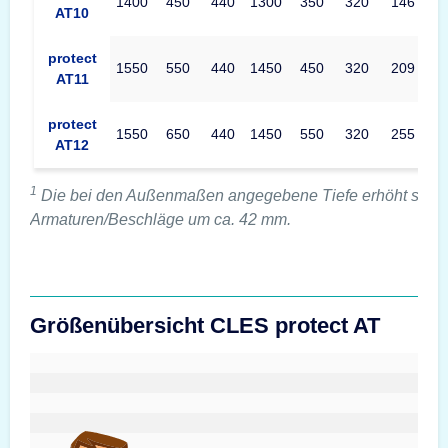
1400
450
440
1300
350
320
146
AT10
protect
1550
550
440
1450
450
320
209
AT11
protect
1550
650
440
1450
550
320
255
AT12
1
Die bei den Außenmaßen angegebene Tiefe erhöht sich 
Armaturen/Beschläge um ca. 42 mm.
Größenübersicht CLES protect AT
#custom.sizeOverviewSrText#