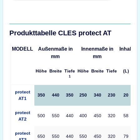
Produkttabelle CLES protect AT
MODELL
Außenmaße in
Innenmaße in
Inhalt
G
mm
mm
Höhe
Breite
Tiefe
Höhe
Breite
Tiefe
(L)
1
Produkttabelle CLES protect AT Maße – Außenmaße, Innenmaße
protect
350
440
350
250
340
230
20
AT1
protect
500
550
440
400
450
320
58
AT2
protect
650
550
440
550
450
320
79
AT3