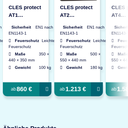
CLES protect
CLES protect
CLES p
AT1
AT2
AT4
Wertschutztresor
Wertschutztresor
Wertsc
h
Sicherheit
EN1 nach
Sicherheit
EN1 nach
Sicher
EN1143-1
EN1143-1
EN1143-
ter
Feuerschutz
Leichter
Feuerschutz
Leichter
Feue
Feuerschutz
Feuerschutz
Feuersch
Maße
350 ×
Maße
500 ×
Maß
440 × 350 mm
550 × 440 mm
550 × 4
Gewicht
100 kg
Gewicht
180 kg
Gewi
860 €
1.213 €
1.5
ab
ab
ab