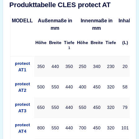
Produkttabelle CLES protect AT
MODELL
Außenmaße in
Innenmaße in
Inhalt
G
mm
mm
Höhe
Breite
Tiefe
Höhe
Breite
Tiefe
(L)
1
Produkttabelle CLES protect AT Maße – Außenmaße, Innenmaße
protect
350
440
350
250
340
230
20
AT1
protect
500
550
440
400
450
320
58
AT2
protect
650
550
440
550
450
320
79
AT3
protect
800
550
440
700
450
320
101
AT4