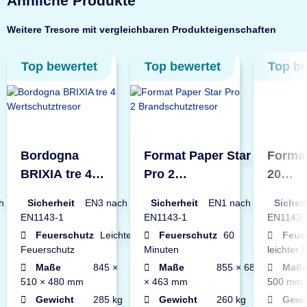
Ähnliche Produkte
Weitere Tresore mit vergleichbaren Produkteigenschaften
Top bewertet
Top bewertet
Top be
Bordogna
Format Paper Star
Format
BRIXIA tre 4
Pro 2
20
Wertschutztresor
Brandschutztresor
Werts
h
Sicherheit
EN3 nach
Sicherheit
EN1 nach
Sicher
EN1143-1
EN1143-1
EN1143-
Feuerschutz
Leichter
Feuerschutz
60
Feue
Feuerschutz
Minuten
leichter
Maße
845 ×
Maße
855 × 686
Maß
510 × 480 mm
× 463 mm
500 mm
Gewicht
285 kg
Gewicht
260 kg
Gewi