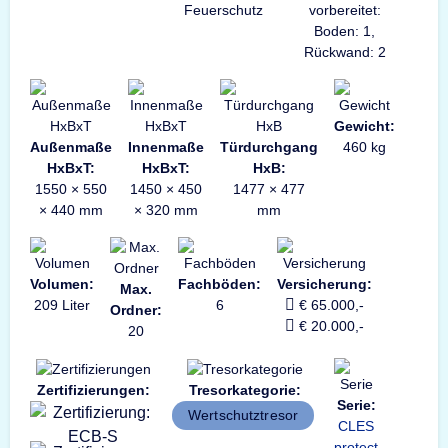
Feuerschutz
vorbereitet:
Boden: 1,
Rückwand: 2
Gewicht:
Außenmaße
Innenmaße
Türdurchgang
460 kg
HxBxT:
HxBxT:
HxB:
1550 × 550
1450 × 450
1477 × 477
× 440 mm
× 320 mm
mm
Volumen:
Fachböden:
Versicherung:
Max.
209 Liter
6
€ 65.000,-
Ordner:
€ 20.000,-
20
Zertifizierungen:
Tresorkategorie:
Serie:
Wertschutztresor
CLES
protect