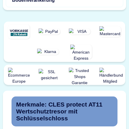
Bodenverankerung
Merkmale: CLES protect AT11
Wertschutztresor mit
Schlüsselschloss