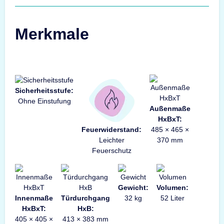
Merkmale
Sicherheitsstufe:
Ohne Einstufung
Außenmaße
HxBxT:
Feuerwiderstand:
485 × 465 ×
Leichter
370 mm
Feuerschutz
Gewicht:
Volumen:
Innenmaße
Türdurchgang
32 kg
52 Liter
HxBxT:
HxB:
405 × 405 ×
413 × 383 mm