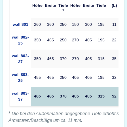
Höhe
Breite
Tiefe
Höhe
Breite
Tiefe
(L)
1
Produkttabelle CLES wall 800 Maße – Außenmaße, Innenmaße, 
wall 801
260
360
250
180
300
195
11
wall 802-
350
465
250
270
405
195
22
25
wall 802-
350
465
370
270
405
315
35
37
wall 803-
485
465
250
405
405
195
32
25
wall 803-
485
465
370
405
405
315
52
37
1
Die bei den Außenmaßen angegebene Tiefe erhöht sich 
Armaturen/Beschläge um ca. 11 mm.