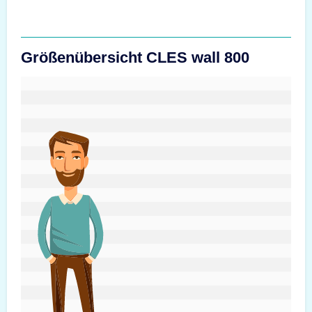
Größenübersicht CLES wall 800
#custom.sizeOverviewSrText#