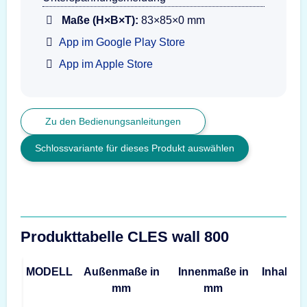
Maße (H×B×T):
83×85×0 mm
App im Google Play Store
App im Apple Store
Zu den Bedienungsanleitungen
Schlossvariante für dieses Produkt auswählen
Produkttabelle CLES wall 800
MODELL
Außenmaße in
Innenmaße in
Inhalt
G
mm
mm