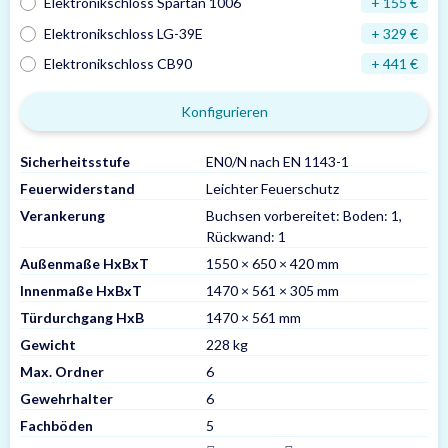
Elektronikschloss Spartan 1006
+ 155 €
Elektronikschloss LG-39E
+ 329 €
Elektronikschloss CB90
+ 441 €
Konfigurieren
Sicherheitsstufe
EN0/N nach EN 1143-1
Feuerwiderstand
Leichter Feuerschutz
Verankerung
Buchsen vorbereitet: Boden: 1,
Rückwand: 1
Außenmaße HxBxT
1550 × 650 × 420 mm
Innenmaße HxBxT
1470 × 561 × 305 mm
Türdurchgang HxB
1470 × 561 mm
Gewicht
228 kg
Max. Ordner
6
Gewehrhalter
6
Fachböden
5