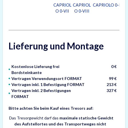
CAPRIOL
CAPRIOL
CAPRIOLO 0-I
CA
O 0-VII
O 0-VIII
O
Lieferung und Montage
Kostenlose Lieferung frei
0 €
Bordsteinkante
Vertragen Verwendungsort FORMAT
99 €
Vertragen inkl. 1 Befestigung FORMAT
213 €
Vertragen inkl. 2 Befestigungen
327 €
FORMAT
Bitte achten Sie beim Kauf eines Tresors auf:
Das Tresorgewicht darf das
maximale statische Gewicht
des Aufstellortes und des Transportweges nicht