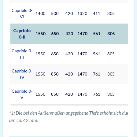
Capriolo 0-
1400
500
420
1320
411
305
132
VI
Capriolo
1550
650
420
1470
561
305
147
0-II
Capriolo 0-
1550
650
420
1470
561
305
147
III
Capriolo 0-
1550
850
420
1470
761
305
147
IV
Capriolo 0-
1550
850
420
1470
761
305
147
V
*1: Die bei den Außenmaßen angegebene Tiefe erhöht sich durch d
um ca. 42 mm.