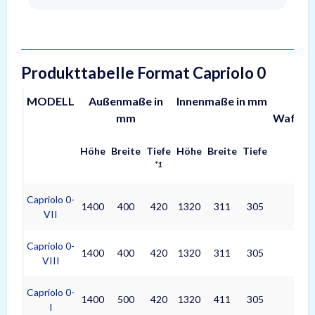
Produkttabelle Format Capriolo 0
MODELL
Außenmaße in
Innenmaße in mm
max
mm
Waffen
Höhe
Breite
Tiefe
Höhe
Breite
Tiefe
(mm
*1
Capriolo 0-
1400
400
420
1320
311
305
132
VII
Capriolo 0-
1400
400
420
1320
311
305
132
VIII
Capriolo 0-
1400
500
420
1320
411
305
132
I