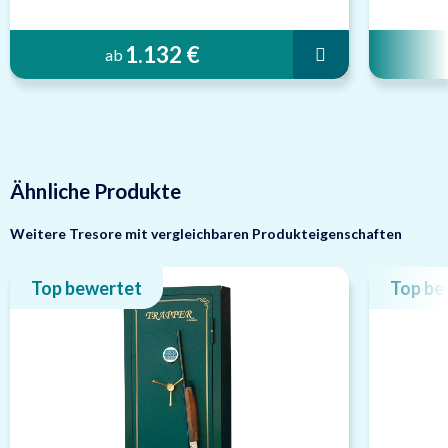
1.132 €
ab
Ähnliche Produkte
Weitere Tresore mit vergleichbaren Produkteigenschaften
Top bewertet
Top be