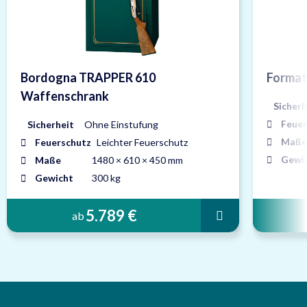
Bordogna TRAPPER 610
Format
Waffenschrank
Sicherh
Feuer
Sicherheit
Ohne Einstufung
Maße
Feuerschutz
Leichter Feuerschutz
Gewi
Maße
1480 × 610 × 450 mm
Gewicht
300 kg
5.789 €
ab