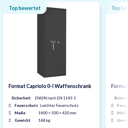
Top bewertet
Top be
Format Capriolo 0-I Waffenschrank
Format
Sicherheit
EN0/N nach EN 1143-1
Sicherh
Feuerschutz
Leichter Feuerschutz
Feuer
Maße
1400 × 500 × 420 mm
Maße
Gewicht
168 kg
Gewi