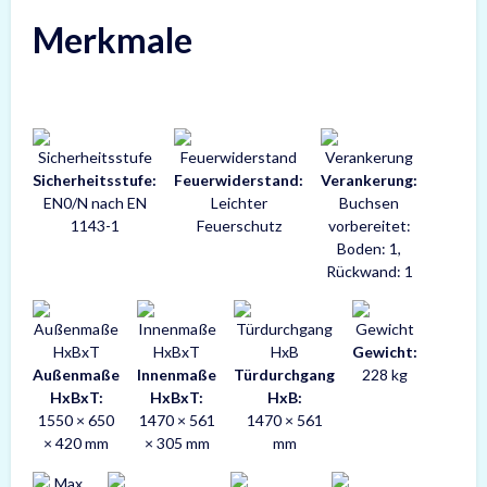
Merkmale
Sicherheitsstufe:
Feuerwiderstand:
Verankerung:
EN0/N nach EN
Leichter
Buchsen
1143-1
Feuerschutz
vorbereitet:
Boden: 1,
Rückwand: 1
Gewicht:
Außenmaße
Innenmaße
Türdurchgang
228 kg
HxBxT:
HxBxT:
HxB:
1550 × 650
1470 × 561
1470 × 561
× 420 mm
× 305 mm
mm