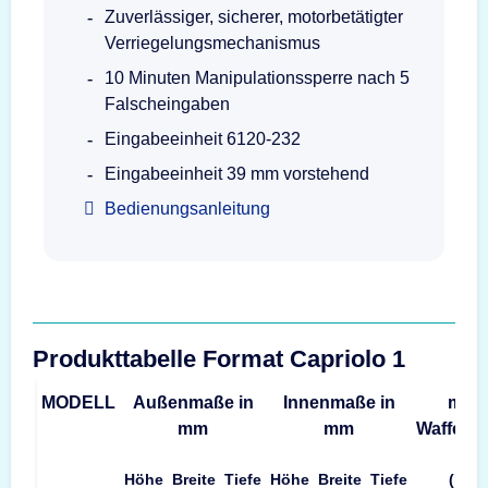
Zuverlässiger, sicherer, motorbetätigter
Verriegelungsmechanismus
10 Minuten Manipulationssperre nach 5
Falscheingaben
Eingabeeinheit 6120-232
Eingabeeinheit 39 mm vorstehend
Bedienungsanleitung
Produkttabelle Format Capriolo 1
MODELL
Außenmaße in
Innenmaße in
max.
mm
mm
Waffenl
Höhe
Breite
Tiefe
Höhe
Breite
Tiefe
(mm)