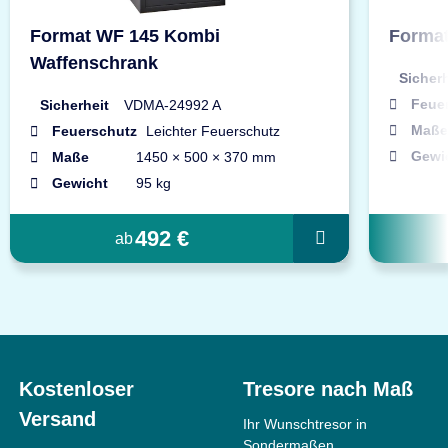
Format WF 145 Kombi
Format
Waffenschrank
Sicherh
Feue
Sicherheit
VDMA-24992 A
Maße
Feuerschutz
Leichter Feuerschutz
Gewi
Maße
1450 × 500 × 370 mm
Gewicht
95 kg
492 €
ab
Kostenloser
Tresore nach Maß
Versand
Ihr Wunschtresor in
Sondermaßen