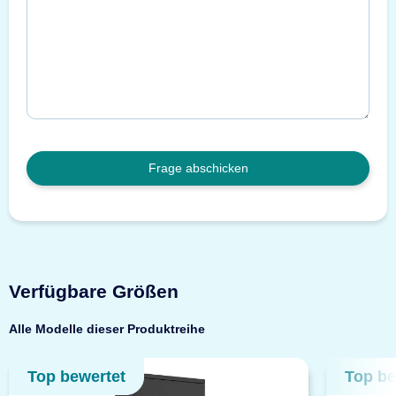
Frage abschicken
Verfügbare Größen
Alle Modelle dieser Produktreihe
Top bewertet
Top be