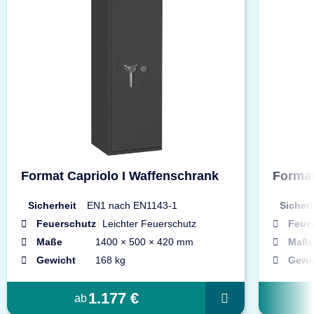
Format Capriolo I Waffenschrank
Format
Sicherheit
EN1 nach EN1143-1
Sicherh
Feuerschutz
Leichter Feuerschutz
Feue
Maße
1400 × 500 × 420 mm
Maße
Gewicht
168 kg
Gewi
1.177 €
ab