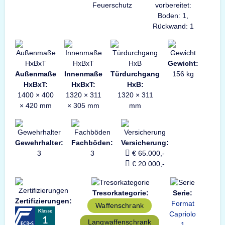
Feuerschutz
vorbereitet:
Boden: 1,
Rückwand: 1
Gewicht:
Außenmaße
Innenmaße
Türdurchgang
156 kg
HxBxT:
HxBxT:
HxB:
1400 × 400
1320 × 311
1320 × 311
× 420 mm
× 305 mm
mm
Gewehrhalter:
Fachböden:
Versicherung:
3
3
€ 65.000,-
€ 20.000,-
Tresorkategorie:
Serie:
Zertifizierungen:
Format
Waffenschrank
Capriolo
Langwaffenschrank
1