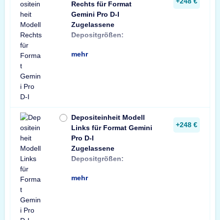
+248 €
Rechts für Format
Gemini Pro D-I
Zugelassene
min: Briefumschlag
Depositgrößen:
Format C6 (114x1
mehr
Depositeinheit Modell
+248 €
Links für Format Gemini
Pro D-I
Zugelassene
min: Briefumschlag
Depositgrößen:
Format C6 (114x1
mehr