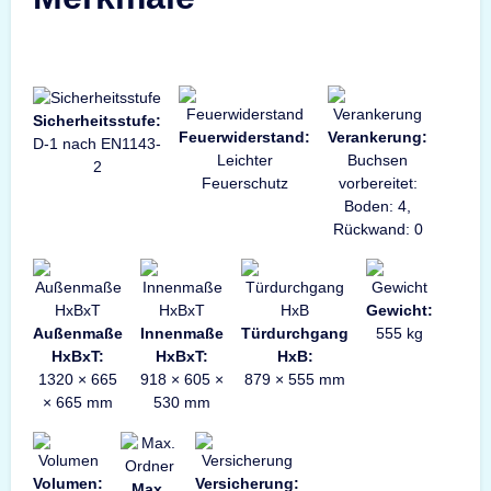
Sicherheitsstufe:
Feuerwiderstand:
Verankerung:
D-1 nach EN1143-
Leichter
Buchsen
2
Feuerschutz
vorbereitet:
Boden: 4,
Rückwand: 0
Gewicht:
Außenmaße
Innenmaße
Türdurchgang
555 kg
HxBxT:
HxBxT:
HxB:
1320 × 665
918 × 605 ×
879 × 555 mm
× 665 mm
530 mm
Volumen:
Versicherung:
Max.