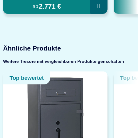
2.771 €
ab
Ähnliche Produkte
Weitere Tresore mit vergleichbaren Produkteigenschaften
Top bewertet
Top be