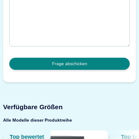
Frage abschicken
Verfügbare Größen
Alle Modelle dieser Produktreihe
Top bewertet
Top be