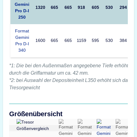
Gemini
1320
665
665
918
605
530
294
5
Pro D-I
250
Format
Gemini
1600
665
665
1159
595
530
384
6
Pro D-I
340
*1: Die bei den Außenmaßen angegebene Tiefe erhöht sic
durch die Griffarmatur um ca. 42 mm.
*2: bei Auswahl der Depositeinheit L350 erhöht sich das
Tresorgewicht
Größenübersicht