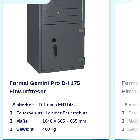
Format Gemini Pro D-I 175
Format
Einwurftresor
Einwur
Sicherheit
D-1 nach EN1143-2
Sicherh
Feuerschutz
Leichter Feuerschutz
Feue
Maße
1040 × 665 × 665 mm
Maße
Gewicht
480 kg
Gewi