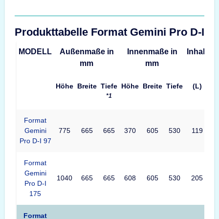
Produkttabelle Format Gemini Pro D-I
MODELL
Außenmaße in
Innenmaße in
Inhalt
G
mm
mm
Höhe
Breite
Tiefe
Höhe
Breite
Tiefe
(L)
*1
Format
Gemini
775
665
665
370
605
530
119
4
Pro D-I 97
Format
Gemini
1040
665
665
608
605
530
205
4
Pro D-I
175
Format