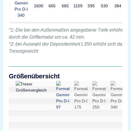
Gemini
1600
665
665
1159
595
530
384
6
Pro D-I
340
*1: Die bei den Außenmaßen angegebene Tiefe erhöht sic
durch die Griffarmatur um ca. 42 mm.
*2: bei Auswahl der Depositeinheit L350 erhöht sich das
Tresorgewicht
Größenübersicht