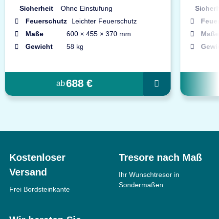
Sicherheit
Ohne Einstufung
Sicherh
Feuerschutz
Leichter Feuerschutz
Feue
Maße
600 × 455 × 370 mm
Maße
Gewicht
58 kg
Gewi
688 €
ab
Kostenloser
Tresore nach Maß
Versand
Ihr Wunschtresor in
Sondermaßen
Frei Bordsteinkante