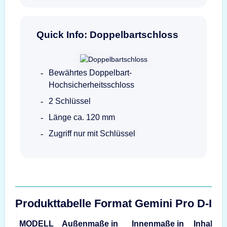
Quick Info: Doppelbartschloss
Bewährtes Doppelbart-
Hochsicherheitsschloss
2 Schlüssel
Länge ca. 120 mm
Zugriff nur mit Schlüssel
Produkttabelle Format Gemini Pro D-I
MODELL
Außenmaße in
Innenmaße in
Inhalt
G