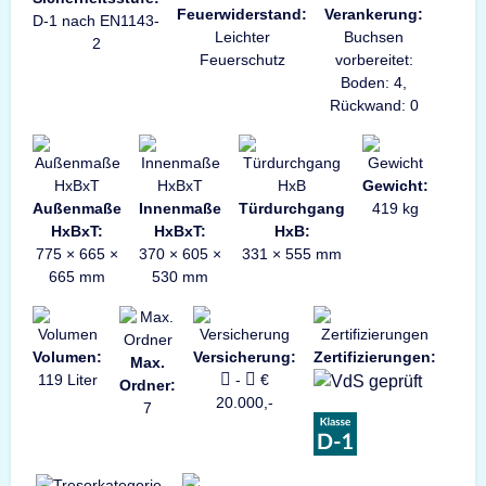
Feuerwiderstand:
Verankerung:
D-1 nach EN1143-
Leichter
Buchsen
2
Feuerschutz
vorbereitet:
Boden: 4,
Rückwand: 0
Gewicht:
Außenmaße
Innenmaße
Türdurchgang
419 kg
HxBxT:
HxBxT:
HxB:
775 × 665 ×
370 × 605 ×
331 × 555 mm
665 mm
530 mm
Volumen:
Versicherung:
Zertifizierungen:
Max.
119 Liter
-
€
Ordner:
20.000,-
7