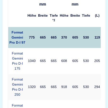
mm
mm
Höhe
Breite
Tiefe
Höhe
Breite
Tiefe
(L)
*1
Format
Gemini
775
665
665
370
605
530
119
4
Pro D-I 97
Format
Gemini
1040
665
665
608
605
530
205
4
Pro D-I
175
Format
Gemini
1320
665
665
918
605
530
294
5
Pro D-I
250
Format