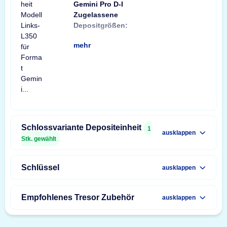
Gemini Pro D-I
Zugelassene
min: Briefumschlag
Depositgrößen:
Format C6 (114x1
mehr
Schlossvariante Depositeinheit
1
ausklappen
Stk. gewählt
Schlüssel
ausklappen
Empfohlenes Tresor Zubehör
ausklappen