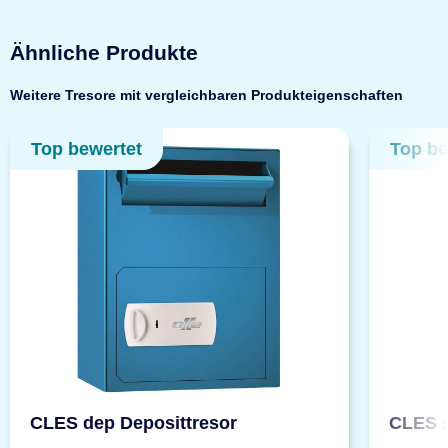
Ähnliche Produkte
Weitere Tresore mit vergleichbaren Produkteigenschaften
Top bewertet
Top be
CLES dep Deposittresor
CLES s