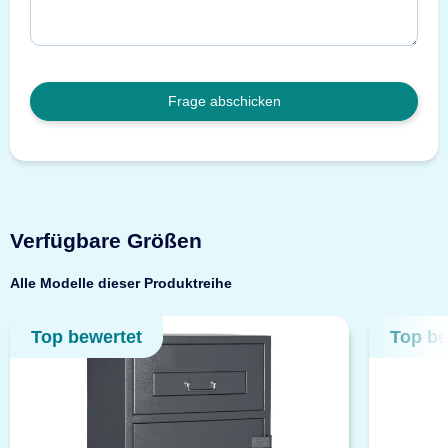
Frage abschicken
Verfügbare Größen
Alle Modelle dieser Produktreihe
Top bewertet
Top be