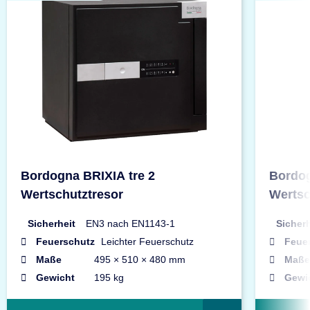
Bordogna BRIXIA tre 2
Bordog
Wertschutztresor
Wertsc
Sicherheit
EN3 nach EN1143-1
Sicherh
Feuerschutz
Leichter Feuerschutz
Feue
Maße
495 × 510 × 480 mm
Maße
Gewicht
195 kg
Gewi