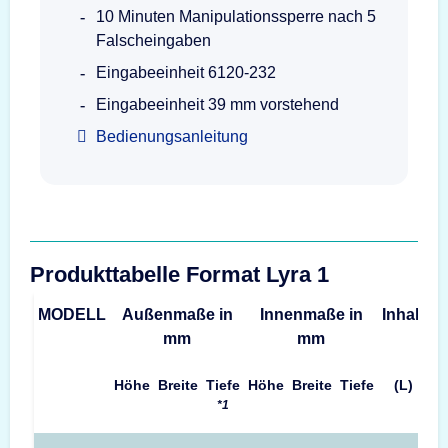
10 Minuten Manipulationssperre nach 5
Falscheingaben
Eingabeeinheit 6120-232
Eingabeeinheit 39 mm vorstehend
Bedienungsanleitung
Produkttabelle Format Lyra 1
MODELL
Außenmaße in
Innenmaße in
Inhalt
G
mm
mm
Höhe
Breite
Tiefe
Höhe
Breite
Tiefe
(L)
*1