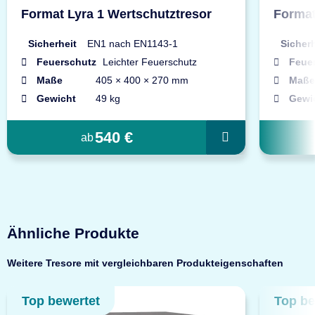
Format Lyra 1 Wertschutztresor
Format
Sicherheit
EN1 nach EN1143-1
Sicherh
Feuerschutz
Leichter Feuerschutz
Feue
Maße
405 × 400 × 270 mm
Maße
Gewicht
49 kg
Gewi
540 €
ab
Ähnliche Produkte
Weitere Tresore mit vergleichbaren Produkteigenschaften
Top bewertet
Top be