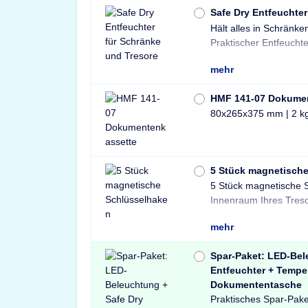
Safe Dry Entfeuchter
Hält alles in Schränke
Tresore und Schränke 
Praktischer Entfeuchte
mehr
HMF 141-07 Dokume
80x265x375 mm | 2 k
5 Stück magnetisch
5 Stück magnetische 
und sichere Lösung 
Innenraum Ihres Treso
mehr
Spar-Paket: LED-Bel
Entfeuchter + Tempe
Dokumententasche
Praktisches Spar-Pake
Light LED-Tresorbele
Tresore sowie ein