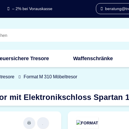
– 2% bei Vorauskasse
beratung@tre
euersichere Tresore
Waffenschränke
tresore
Format M 310 Möbeltresor
or mit Elektronikschloss Spartan 