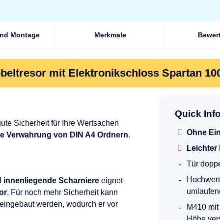
und Montage
Merkmale
Bewer
eltresor mit Elektronikschloss Spartan 10
Quick Inf
ute Sicherheit für Ihre Wertsachen
Ohne Ei
die Verwahrung von DIN A4 Ordnern
.
Leichter
Tür dopp
Hochwert
 innenliegende Scharniere
eignet
umlaufen
or
. Für noch mehr Sicherheit kann
 eingebaut werden, wodurch er vor
M410 mit 
Höhe ver