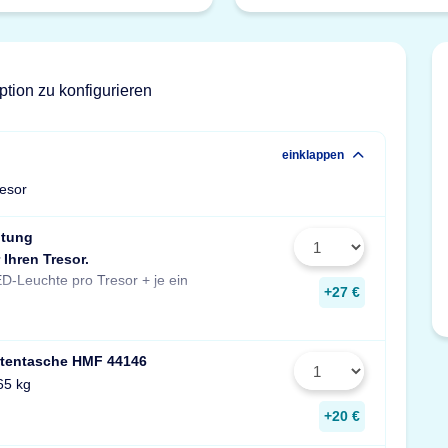
ption zu konfigurieren
einklappen
resor
htung
 Ihren Tresor.
Stück zusätzlich pro Fachboden.
D-Leuchte pro Tresor + je ein
Maße: 14x190x31 mm
+27 €
tentasche HMF 44146
65 kg
+20 €