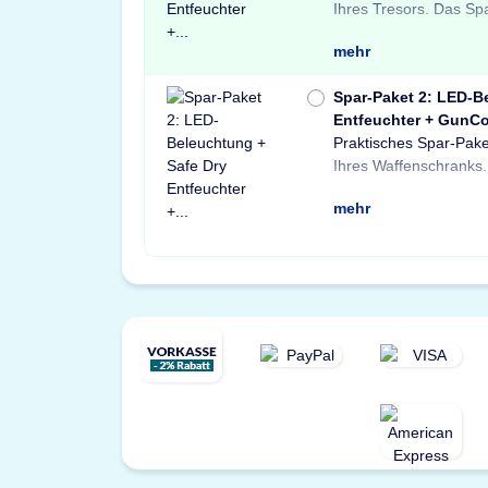
Ihres Tresors. Das Sp
einem Safe Dry Ent
Dokumententasche.
mehr
Spar-Paket 2: LED-B
Entfeuchter + GunCo
Praktisches Spar-Pake
einer X-Light LE
Schränke und Treso
Ihres Waffenschranks.
Bewegungssensor, ein
Waffenschloss. P
mehr