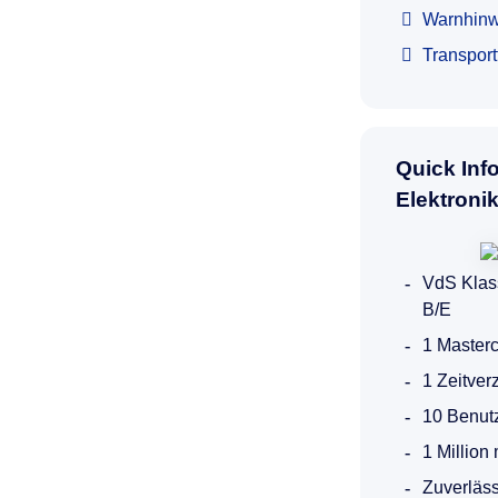
Warnhinw
Transpor
Quick Inf
Elektroni
VdS Klas
B/E
1 Masterc
1 Zeitver
10 Benutz
1 Million
Zuverläss