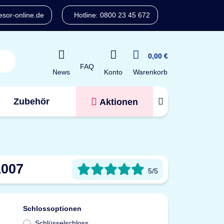
sor-online.de
Hotline: 0800 23 45 672
0,00 €
FAQ
Konto
News
Warenkorb
Zubehör
Aktionen
Tresorfinder
1007
5/5
Schlossoptionen
Schlüsselschloss