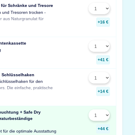
 für Schränke und Tresore
n und Tresoren trocken -
gegen Rost, Schimmel und
r aus Naturgranulat für
muffigen Geruch.
+16 €
ntenkassette
g
+41 €
e Schlüsselhaken
Schlüsselhaken für den
zur Aufbewahrung von
rs. Die einfache, praktische
Schlüsseln in Ihrem Tresor
+14 €
euchtung + Safe Dry
raturbeständige
+44 €
t für die optimale Ausstattung
uchtung mit Bewegungssensor,
er temperaturbeständigen