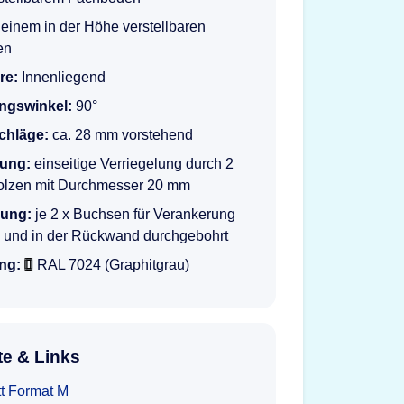
einem in der Höhe verstellbaren
en
re:
Innenliegend
ngswinkel:
90°
schläge:
ca. 28 mm vorstehend
lung:
einseitige Verriegelung durch 2
olzen mit Durchmesser 20 mm
rung:
je 2 x Buchsen für Verankerung
 und in der Rückwand durchgebohrt
ng:
RAL 7024 (Graphitgrau)
e & Links
tt Format M