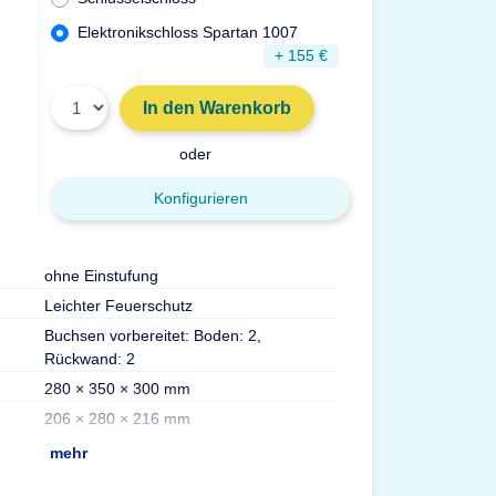
Elektronikschloss Spartan 1007
+ 155 €
In den Warenkorb
oder
Konfigurieren
ohne Einstufung
Türdurchgang Hx
Leichter Feuerschutz
Gewicht
Buchsen vorbereitet: Boden: 2,
Volumen
Rückwand: 2
Fachböden
280 × 350 × 300 mm
Tresorkategorie
206 × 280 × 216 mm
mehr