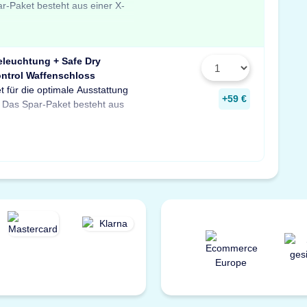
ar-Paket besteht aus einer X-
feuchter für Schränke und
 Profitieren Sie von dem
eleuchtung + Safe Dry
ntrol Waffenschloss
t für die optimale Ausstattung
D-Tresorbeleuchtung mit
re sowie einem GunControl
+59 €
 Das Spar-Paket besteht aus
em Safe Dry Entfeuchter für
rofitieren Sie von dem