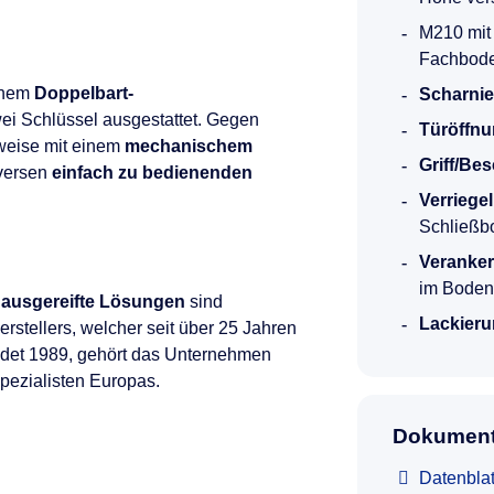
M210 mit 
Fachbod
einem
Doppelbart-
Scharnie
ei Schlüssel ausgestattet. Gegen
Türöffnu
weise mit einem
mechanischem
Griff/Be
versen
einfach zu bedienenden
Verriege
Schließb
Veranke
im Boden
 ausgereifte Lösungen
sind
Lackieru
rstellers, welcher seit über 25 Jahren
ndet 1989, gehört das Unternehmen
Spezialisten Europas.
Dokument
Datenbla