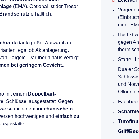
nlage
(EMA). Optional ist der Tresor
Vorgerich
 Brandschutz
erhältlich.
(Einbruch
einer EMA
Höchst wi
gegen An
schrank
dank großer Auswahl an
thermisc
ianten, egal ob Aktenlagerung,
on Bargeld. Darüber hinaus verfügt
Starre Hi
men bei geringem Gewicht
..
Dualer S
Schlosse
und Notve
Öffnen er
ro mit einem
Doppelbart-
ei Schlüssel ausgestattet. Gegen
Fachböde
lweise mit einem
mechanischem
Scharnie
versen hochwertigen und
einfach zu
Türöffnu
usgestattet..
Griff/Be