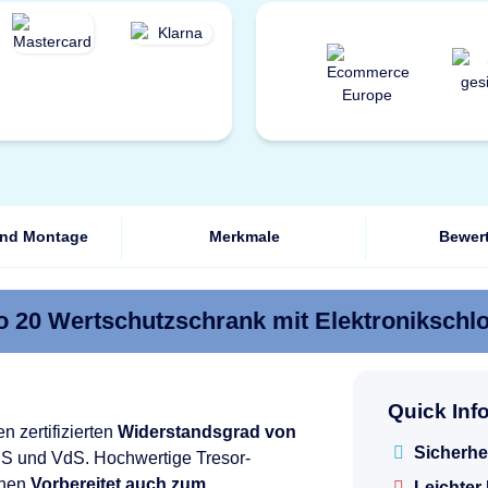
und Montage
Merkmale
Bewer
o 20 Wertschutzschrank mit Elektronikschl
Quick Inf
n zertifizierten
Widerstandsgrad von
Sicherhe
BS und VdS. Hochwertige Tresor-
nen.
Vorbereitet auch zum
Leichter