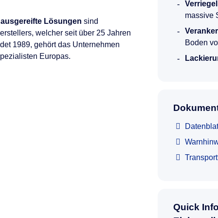
Verriege
massive 
 ausgereifte Lösungen
sind
Veranke
rstellers, welcher seit über 25 Jahren
Boden vor
ndet 1989, gehört das Unternehmen
Spezialisten Europas.
Lackieru
Dokument
Datenblat
Warnhinw
Transpor
Quick Inf