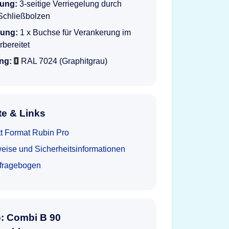
lung:
3-seitige Verriegelung durch
Schließbolzen
rung:
1 x Buchse für Verankerung im
bereitet
ng:
RAL 7024 (Graphitgrau)
e & Links
t Format Rubin Pro
eise und Sicherheitsinformationen
tfragebogen
o: Combi B 90