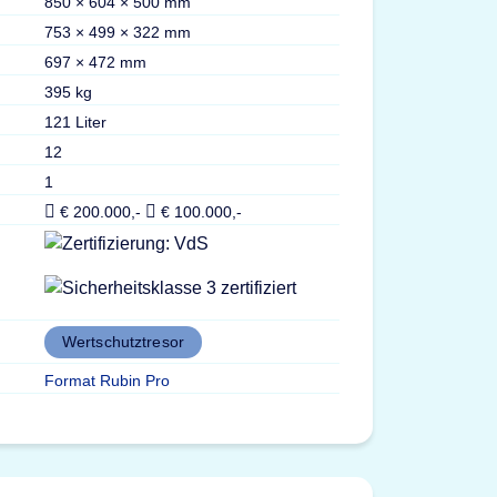
850 × 604 × 500 mm
753 × 499 × 322 mm
697 × 472 mm
395 kg
121 Liter
12
1
€ 200.000,-
€ 100.000,-
Wertschutztresor
Format Rubin Pro