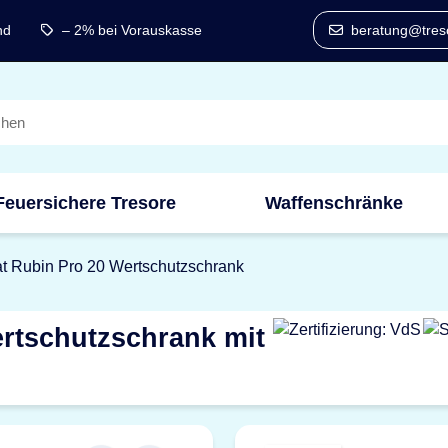
nd
– 2% bei Vorauskasse
beratung@treso
Feuersichere Tresore
Waffenschränke
t Rubin Pro 20 Wertschutzschrank
rtschutzschrank mit