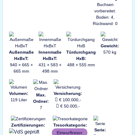
Buchsen
vorbereitet:
Boden: 4,
Rückwand: 0
Gewicht:
Außenmaße
Innenmaße
Türdurchgang
570 kg
HxBxT:
HxBxT:
HxB:
940 × 665 ×
431 × 583 ×
488 × 555 mm
665 mm
498 mm
Volumen:
Versicherung:
Max.
119 Liter
€ 100.000,-
Ordner:
€ 50.000,-
7
Zertifizierungen:
Tresorkategorie:
Serie:
Einwurftresor