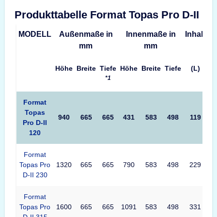
Produkttabelle Format Topas Pro D-II
MODELL
Außenmaße in
Innenmaße in
Inhalt
G
mm
mm
Höhe
Breite
Tiefe
Höhe
Breite
Tiefe
(L)
*1
Format
Topas
940
665
665
431
583
498
119
5
Pro D-II
120
Format
Topas Pro
1320
665
665
790
583
498
229
7
D-II 230
Format
Topas Pro
1600
665
665
1091
583
498
331
8
D-II 315