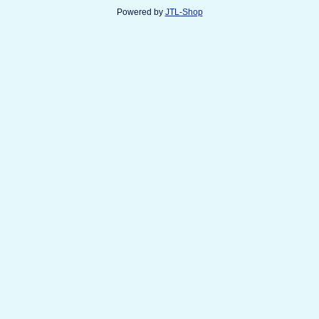
744 €
ab
Powered by
JTL-Shop
Top bewertet
Sistec ASD 32
Einwurftresor
Sicherheit
S1 nach
EN14450
Feuerschutz
Leichter
Feuerschutz
Maße
812 × 419 ×
427 mm
Gewicht
55 kg