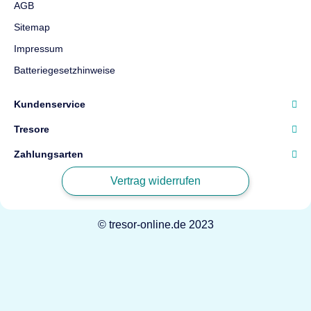
Gewicht
827 kg
AGB
Top bewertet
Sitemap
4.678 €
ab
Impressum
Batteriegesetzhinweise
Kundenservice
Müller Safe PT9
Tresore
Möbeltresor
Zahlungsarten
Sicherheit
S2 nach
Vertrag widerrufen
EN14450
Feuerschutz
Leichter
Feuerschutz
© tresor-online.de 2023
Maße
900 × 500 ×
450 mm
Gewicht
105 kg