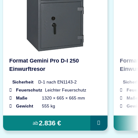
Format Gemini Pro D-I 250
Format
Einwurftresor
Einwur
Sicherheit
D-1 nach EN1143-2
Sicherh
Feuerschutz
Leichter Feuerschutz
Feue
Maße
1320 × 665 × 665 mm
Maße
Gewicht
555 kg
Gewi
2.836 €
ab