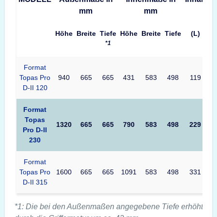
mm
mm
Höhe
Breite
Tiefe
Höhe
Breite
Tiefe
(L)
*1
Format
Topas Pro
940
665
665
431
583
498
119
5
D-II 120
Format
Topas
1320
665
665
790
583
498
229
7
Pro D-II
230
Format
Topas Pro
1600
665
665
1091
583
498
331
8
D-II 315
*1: Die bei den Außenmaßen angegebene Tiefe erhöht sic