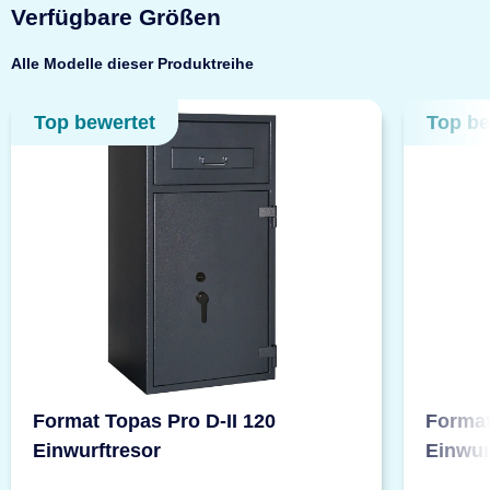
Verfügbare Größen
Alle Modelle dieser Produktreihe
Top bewertet
Top be
Format Topas Pro D-II 120
Format
Einwurftresor
Einwur