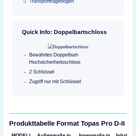
Transportfragebogen
Quick Info: Doppelbartschloss
Bewährtes Doppelbart-
Hochsicherheitsschloss
2 Schlüssel
Zugriff nur mit Schlüssel
Produkttabelle Format Topas Pro D-II
MODELL
Außenmaße in
Innenmaße in
Inhalt
G