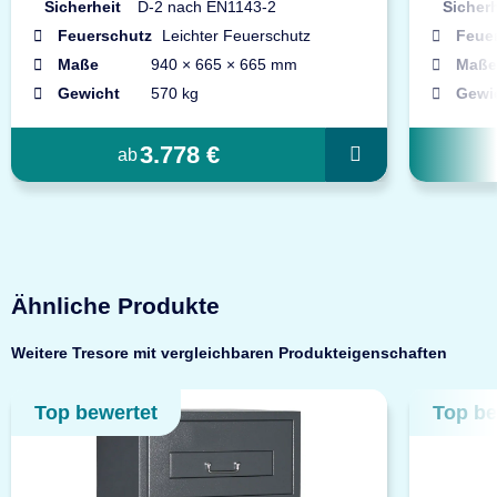
Sicherheit
D-2 nach EN1143-2
Sicherh
Feuerschutz
Leichter Feuerschutz
Feue
Maße
940 × 665 × 665 mm
Maße
Gewicht
570 kg
Gewi
3.778 €
ab
Ähnliche Produkte
Weitere Tresore mit vergleichbaren Produkteigenschaften
Top bewertet
Top be