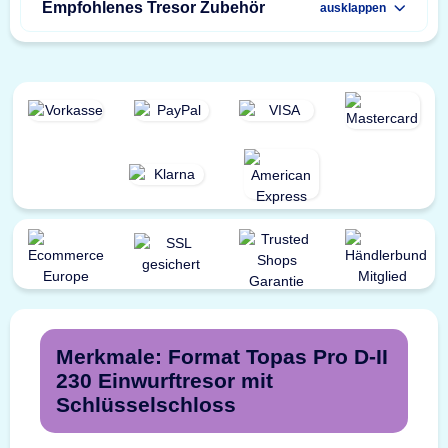
Empfohlenes Tresor Zubehör
ausklappen
Merkmale: Format Topas Pro D-II
230 Einwurftresor mit
Schlüsselschloss