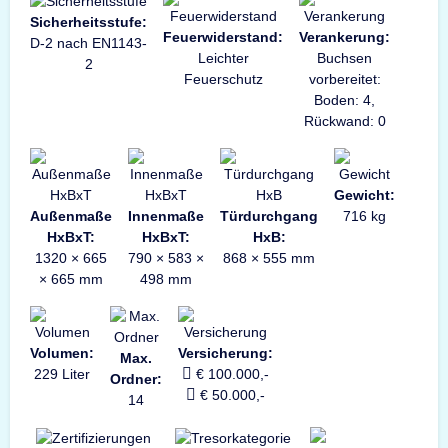
Sicherheitsstufe:
Feuerwiderstand:
Verankerung:
D-2 nach EN1143-
Leichter
Buchsen
2
Feuerschutz
vorbereitet:
Boden: 4,
Rückwand: 0
Gewicht:
Außenmaße
Innenmaße
Türdurchgang
716 kg
HxBxT:
HxBxT:
HxB:
1320 × 665
790 × 583 ×
868 × 555 mm
× 665 mm
498 mm
Volumen:
Versicherung:
Max.
229 Liter
€ 100.000,-
Ordner:
€ 50.000,-
14