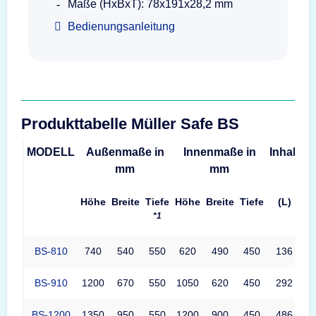
Maße (HxBxT): 78x191x28,2 mm
Bedienungsanleitung
Produkttabelle Müller Safe BS
MODELL
Außenmaße in
Innenmaße in
Inhalt
G
mm
mm
Höhe
Breite
Tiefe
Höhe
Breite
Tiefe
(L)
*1
BS-810
740
540
550
620
490
450
136
BS-910
1200
670
550
1050
620
450
292
BS-1200
1350
950
550
1200
900
450
486