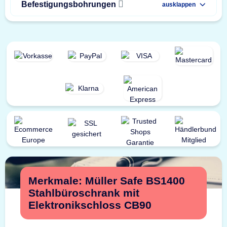
Befestigungsbohrungen
ausklappen
Merkmale: Müller Safe BS1400
Stahlbüroschrank mit
Elektronikschloss CB90