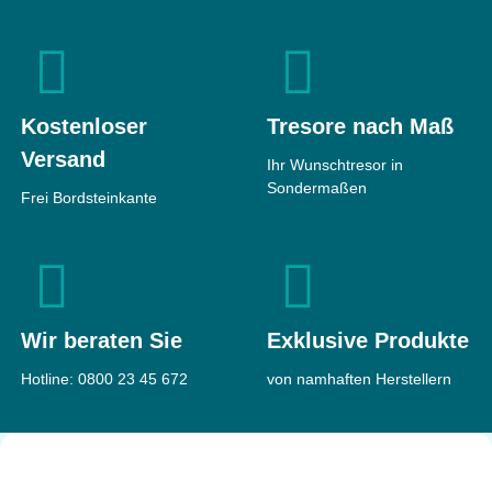
BS1040
Feuerschutz
60
Minuten
Stahlbüroschrank
Sicherheit
Ohne
Maße
1840 × 686
Einstufung
× 463 mm
Kostenloser
Tresore nach Maß
Feuerschutz
Leichter
Gewicht
510 kg
Feuerschutz
Versand
Ihr Wunschtresor in
Maße
1950 × 670
2.241 €
Sondermaßen
ab
Frei Bordsteinkante
× 550 mm
Gewicht
142 kg
1.693 €
ab
Wir beraten Sie
Exklusive Produkte
Hotline:
0800 23 45 672
von namhaften Herstellern
Format Topas Pro
70
Wertschutzschrank