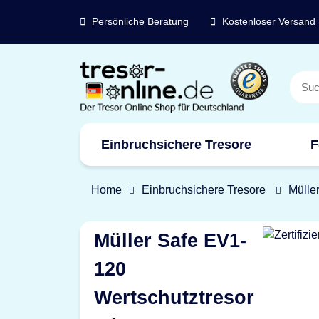
Persönliche Beratung
Kostenloser Versand
Einbruchsichere Tresore
F
Marken
Home
Einbruchsichere Tresore
Mülle
Müller Safe EV1-
120
Wertschutztresor