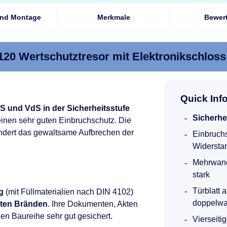
und Montage
Merkmale
Bewer
120 Wertschutztresor mit Elektronikschlo
Quick Inf
-S und VdS in der Sicherheitsstufe
Sicherhe
einen sehr guten Einbruchschutz. Die
ndert das gewaltsame Aufbrechen der
Einbruchs
Widerstand
Mehrwand
stark
Türblatt
g
(mit Füllmaterialien nach DIN 4102)
doppelwa
hten Bränden
. Ihre Dokumenten, Akten
en Baureihe sehr gut gesichert.
Vierseiti