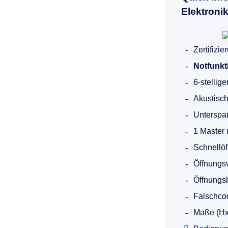
Elektroni
Zertifizi
Notfunkt
6-stellig
Akustisch
Unterspa
1 Master 
Schnellö
Öffnungs
Öffnungsb
Falschco
Maße (Hx