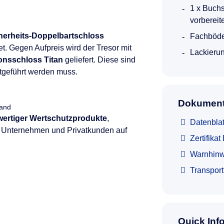
1 x Buch
vorbereit
herheits-Doppelbartschloss
Fachböde
t. Gegen Aufpreis wird der Tresor mit
Lackierun
onsschloss Titan
geliefert. Diese sind
itgeführt werden muss.
Dokument
land
hwertiger Wertschutzprodukte
,
Datenblat
e, Unternehmen und Privatkunden auf
Zertifika
Warnhinw
Transpor
Quick Inf