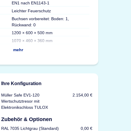
EN1 nach EN1143-1
Türdurchgang Hx
Leichter Feuerschutz
Gewicht
Buchsen vorbereitet: Boden: 1,
Volumen
Rückwand: 0
Max. Ordner
1200 × 600 × 500 mm
Fachböden
1070 × 460 × 360 mm
Versicherung
mehr
Ihre Konfiguration
Müller Safe EV1-120
2.154,00 €
Wertschutztresor mit
Elektronikschloss TULOX
Zubehör & Optionen
RAL 7035 Lichtgrau (Standard)
0,00 €