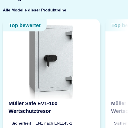
Alle Modelle dieser Produktreihe
Top bewertet
Top be
Müller Safe EV1-100
Müller
Wertschutztresor
Wertsc
Sicherheit
EN1 nach EN1143-1
Sicherh