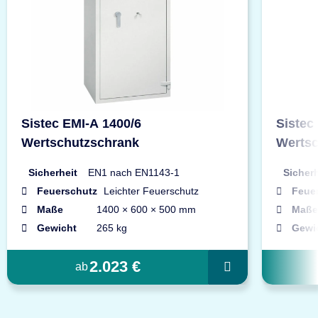
Sistec EMI-A 1400/6
Sistec
Wertschutzschrank
Wertsc
Sicherheit
EN1 nach EN1143-1
Sicherh
Feuerschutz
Leichter Feuerschutz
Feue
Maße
1400 × 600 × 500 mm
Maße
Gewicht
265 kg
Gewi
2.023 €
ab