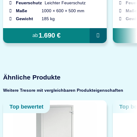
Feuerschutz
Leichter Feuerschutz
Feue
Maße
1000 × 600 × 500 mm
Maße
Gewicht
185 kg
Gewi
1.690 €
ab
Ähnliche Produkte
Weitere Tresore mit vergleichbaren Produkteigenschaften
Top bewertet
Top be