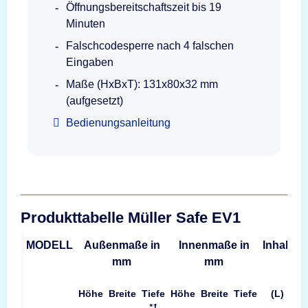
Öffnungsbereitschaftszeit bis 19
Minuten
Falschcodesperre nach 4 falschen
Eingaben
Maße (HxBxT): 131x80x32 mm
(aufgesetzt)
Bedienungsanleitung
Produkttabelle Müller Safe EV1
MODELL
Außenmaße in
Innenmaße in
Inhalt
G
mm
mm
Höhe
Breite
Tiefe
Höhe
Breite
Tiefe
(L)
*1