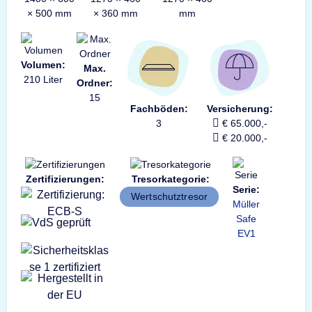
× 500 mm
× 360 mm
mm
Volumen:
Max.
210 Liter
Ordner:
15
Fachböden:
Versicherung:
3
€ 65.000,-
€ 20.000,-
Zertifizierungen:
Tresorkategorie:
Serie:
Wertschutztresor
Müller
Safe
EV1