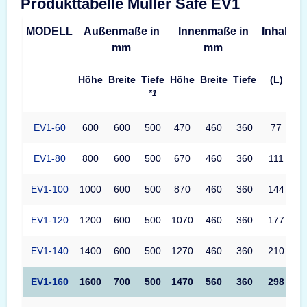
Produkttabelle Müller Safe EV1
MODELL
Außenmaße in
Innenmaße in
Inhalt
G
mm
mm
Höhe
Breite
Tiefe
Höhe
Breite
Tiefe
(L)
*1
EV1-60
600
600
500
470
460
360
77
EV1-80
800
600
500
670
460
360
111
EV1-100
1000
600
500
870
460
360
144
EV1-120
1200
600
500
1070
460
360
177
EV1-140
1400
600
500
1270
460
360
210
EV1-160
1600
700
500
1470
560
360
298