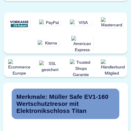
Merkmale: Müller Safe EV1-160
Wertschutztresor mit
Elektronikschloss Titan