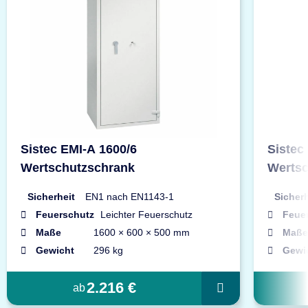
Sistec EMI-A 1600/6
Sistec
Wertschutzschrank
Wertsc
Sicherheit
EN1 nach EN1143-1
Sicherh
Feuerschutz
Leichter Feuerschutz
Feue
Maße
1600 × 600 × 500 mm
Maße
Gewicht
296 kg
Gewi
2.216 €
ab