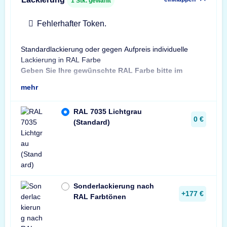
1
Stk. gewählt
Fehlerhafter Token.
Standardlackierung oder gegen Aufpreis individuelle
Bes
Lackierung in RAL Farbe
Bit
Geben Sie Ihre gewünschte RAL Farbe bitte im
Sta
mehr
RAL 7035 Lichtgrau
0 €
(Standard)
Sonderlackierung nach
+177 €
RAL Farbtönen