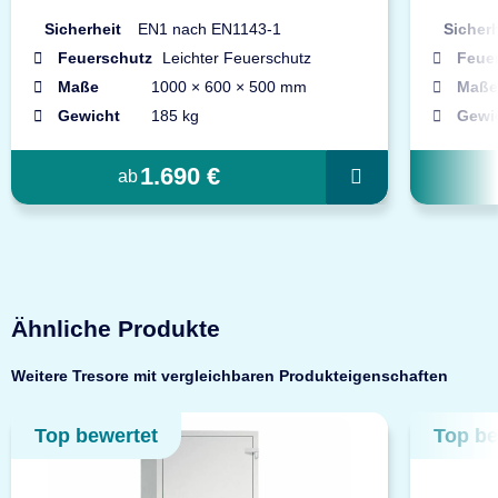
Sicherheit
EN1 nach EN1143-1
Sicherh
Feuerschutz
Leichter Feuerschutz
Feue
Maße
1000 × 600 × 500 mm
Maße
Gewicht
185 kg
Gewi
1.690 €
ab
Ähnliche Produkte
Weitere Tresore mit vergleichbaren Produkteigenschaften
Top bewertet
Top be