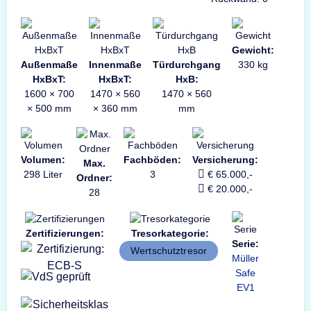
Gewicht:
Außenmaße
Innenmaße
Türdurchgang
330 kg
HxBxT:
HxBxT:
HxB:
1600 × 700
1470 × 560
1470 × 560
× 500 mm
× 360 mm
mm
Volumen:
Fachböden:
Versicherung:
Max.
298 Liter
3
€ 65.000,-
Ordner:
€ 20.000,-
28
Zertifizierungen:
Tresorkategorie:
Serie:
Wertschutztresor
Müller
Safe
EV1