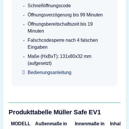
Schnellöffnungscode
Öffnungsverzögerung bis 99 Minuten
Öffnungsbereitschaftszeit bis 19
Minuten
Falschcodesperre nach 4 falschen
Eingaben
Maße (HxBxT): 131x80x32 mm
(aufgesetzt)
Bedienungsanleitung
Produkttabelle Müller Safe EV1
MODELL
Außenmaße in
Innenmaße in
Inhalt
G