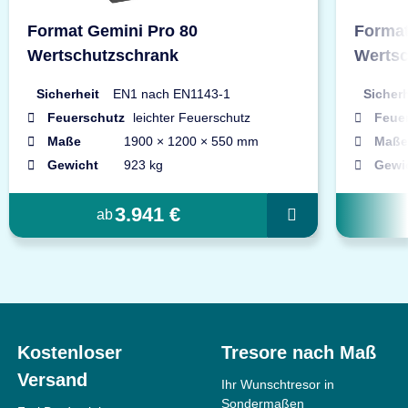
Format Gemini Pro 80
Format
Wertschutzschrank
Wertsc
Sicherheit
EN1 nach EN1143-1
Sicherh
Feuerschutz
leichter Feuerschutz
Feue
Maße
1900 × 1200 × 550 mm
Maße
Gewicht
923 kg
Gewi
3.941 €
ab
Kostenloser
Tresore nach Maß
Versand
Ihr Wunschtresor in
Sondermaßen