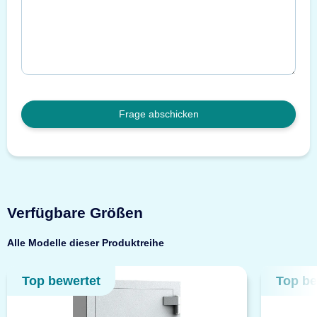
Frage abschicken
Verfügbare Größen
Alle Modelle dieser Produktreihe
Top bewertet
Top be