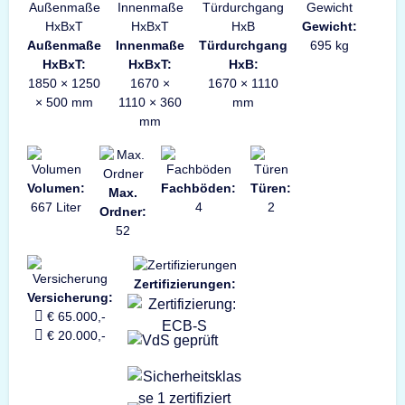
Gewicht:
Außenmaße
Innenmaße
Türdurchgang
695 kg
HxBxT:
HxBxT:
HxB:
1850 × 1250
1670 ×
1670 × 1110
× 500 mm
1110 × 360
mm
mm
Volumen:
Fachböden:
Türen:
Max.
667 Liter
4
2
Ordner:
52
Zertifizierungen:
Versicherung:
€ 65.000,-
€ 20.000,-