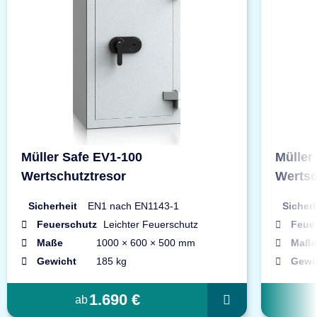
Müller Safe EV1-100
Müller
Wertschutztresor
Wertsc
Sicherheit
EN1 nach EN1143-1
Sicherh
Feuerschutz
Leichter Feuerschutz
Feue
Maße
1000 × 600 × 500 mm
Maße
Gewicht
185 kg
Gewi
1.690 €
ab