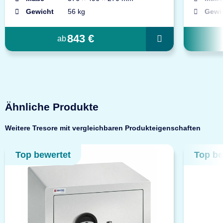
Gewicht
56 kg
Gewi
843 €
ab
Ähnliche Produkte
Weitere Tresore mit vergleichbaren Produkteigenschaften
Top bewertet
Top be