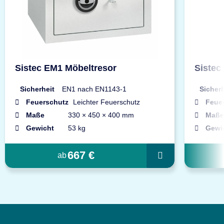
Sistec EM1 Möbeltresor
Sistec
Sicherheit
EN1 nach EN1143-1
Sicherh
Feuerschutz
Leichter Feuerschutz
Feue
Maße
330 × 450 × 400 mm
Maße
Gewicht
53 kg
Gewi
667 €
ab