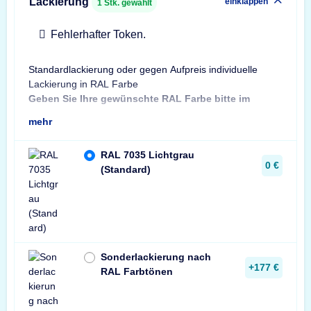
Lackierung
einklappen
1
Stk. gewählt
Fehlerhafter Token.
Standardlackierung oder gegen Aufpreis individuelle
Bes
Lackierung in RAL Farbe
Bit
Geben Sie Ihre gewünschte RAL Farbe bitte im
Sta
mehr
RAL 7035 Lichtgrau
0 €
(Standard)
Sonderlackierung nach
+177 €
RAL Farbtönen