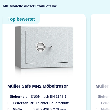
Alle Modelle dieser Produktreihe
Top bewertet
Müller Safe MN2 Möbeltresor
Müller
Sicherheit
EN0/N nach EN 1143-1
Sicherh
Feuerschutz
Leichter Feuerschutz
Feue
Maße
376 × 496 × 270 mm
Maße