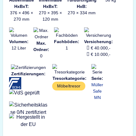
Außenmaße
Innenmaße
Türdurchgang
56 kg
HxBxT:
HxBxT:
HxB:
376 × 496 ×
270 × 395 ×
270 × 334 mm
270 mm
120 mm
Volumen:
Fachböden:
Versicherung:
Max.
12 Liter
1
€ 40.000,-
Ordner:
€ 10.000,-
0
Zertifizierungen:
Tresorkategorie:
Serie:
Müller
Möbeltresor
Safe
MN