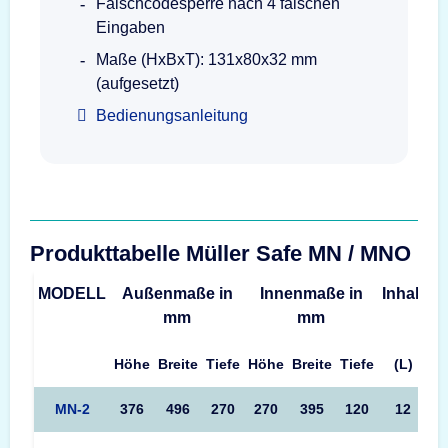
Falschcodesperre nach 4 falschen
Eingaben
Maße (HxBxT): 131x80x32 mm
(aufgesetzt)
Bedienungsanleitung
Produkttabelle Müller Safe MN / MNO
MODELL
Außenmaße in
Innenmaße in
Inhalt
G
mm
mm
Höhe
Breite
Tiefe
Höhe
Breite
Tiefe
(L)
MN-2
376
496
270
270
395
120
12