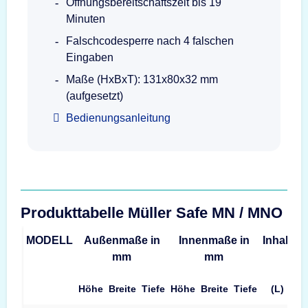
Öffnungsbereitschaftszeit bis 19
Minuten
Falschcodesperre nach 4 falschen
Eingaben
Maße (HxBxT): 131x80x32 mm
(aufgesetzt)
Bedienungsanleitung
Produkttabelle Müller Safe MN / MNO
MODELL
Außenmaße in
Innenmaße in
Inhalt
G
mm
mm
Höhe
Breite
Tiefe
Höhe
Breite
Tiefe
(L)