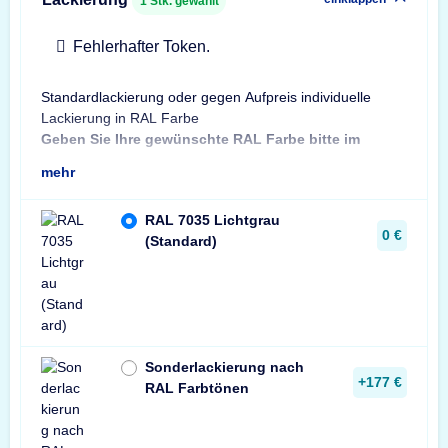
1
Stk. gewählt
Fehlerhafter Token.
Standardlackierung oder gegen Aufpreis individuelle
Bes
Lackierung in RAL Farbe
Bit
Geben Sie Ihre gewünschte RAL Farbe bitte im
Sta
mehr
RAL 7035 Lichtgrau
0 €
(Standard)
Sonderlackierung nach
+177 €
RAL Farbtönen