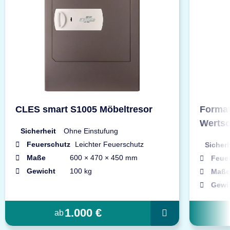
CLES smart S1005 Möbeltresor
Format
Wertsc
Sicherheit
Ohne Einstufung
Feuerschutz
Leichter Feuerschutz
Sicherh
Maße
600 × 470 × 450 mm
Feue
Gewicht
100 kg
Maße
Gewi
1.000 €
ab