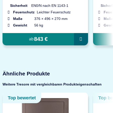
Sicherheit
EN0/N nach EN 1143-1
Sicherh
Feuerschutz
Leichter Feuerschutz
Feue
Maße
376 × 496 × 270 mm
Maße
Gewicht
56 kg
Gewi
843 €
ab
Ähnliche Produkte
Weitere Tresore mit vergleichbaren Produkteigenschaften
Top bewertet
Top be