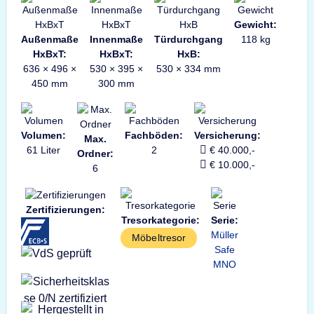
Gewicht:
Außenmaße
Innenmaße
Türdurchgang
118 kg
HxBxT:
HxBxT:
HxB:
636 × 496 ×
530 × 395 ×
530 × 334 mm
450 mm
300 mm
Volumen:
Fachböden:
Versicherung:
Max.
61 Liter
2
€ 40.000,-
Ordner:
€ 10.000,-
6
Zertifizierungen:
Tresorkategorie:
Serie:
Müller
Möbeltresor
Safe
MNO