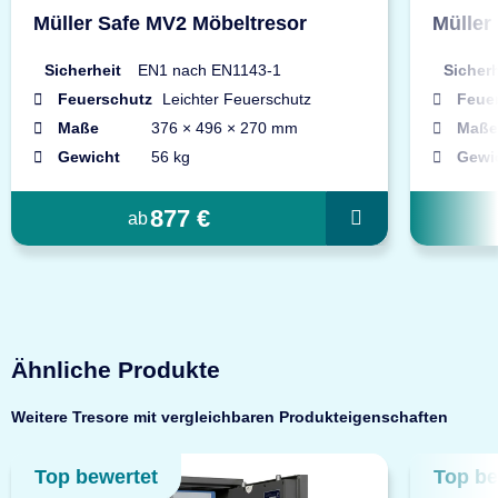
Müller Safe MV2 Möbeltresor
Müller
Sicherheit
EN1 nach EN1143-1
Sicherh
Feuerschutz
Leichter Feuerschutz
Feue
Maße
376 × 496 × 270 mm
Maße
Gewicht
56 kg
Gewi
877 €
ab
Ähnliche Produkte
Weitere Tresore mit vergleichbaren Produkteigenschaften
Top bewertet
Top be