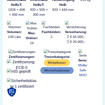
HxBxT:
HxBxT:
HxB:
1026 × 606
920 × 505 ×
920 × 444 mm
× 450 mm
300 mm
Volumen:
Fachböden:
Versicherung:
Max.
139 Liter
2
€ 65.000,-
Ordner:
€ 20.000,-
14
Zertifizierungen:
Tresorkategorie:
Serie:
Möbeltresor
Müller
Safe
Wertschutztresor
MVO