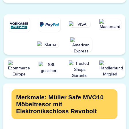
Merkmale: Müller Safe MVO10
Möbeltresor mit
Elektronikschloss Revobolt