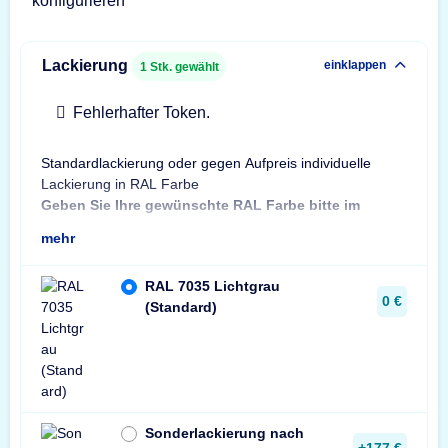
konfigurieren
Lackierung
einklappen
1
Stk. gewählt
Fehlerhafter Token.
Standardlackierung oder gegen Aufpreis individuelle
Bes
Lackierung in RAL Farbe
Bit
Geben Sie Ihre gewünschte RAL Farbe bitte im
Sta
mehr
RAL 7035 Lichtgrau
0 €
(Standard)
Sonderlackierung nach
+177 €