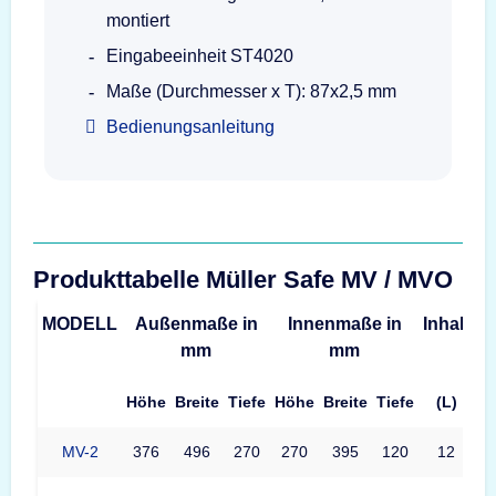
montiert
Eingabeeinheit ST4020
Maße (Durchmesser x T): 87x2,5 mm
Bedienungsanleitung
Produkttabelle Müller Safe MV / MVO
MODELL
Außenmaße in
Innenmaße in
Inhalt
G
mm
mm
Höhe
Breite
Tiefe
Höhe
Breite
Tiefe
(L)
MV-2
376
496
270
270
395
120
12