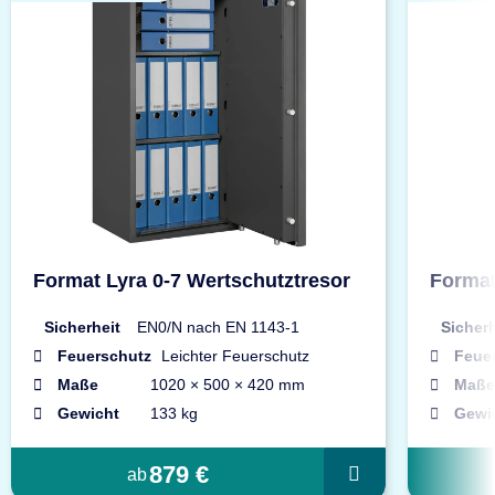
Format Lyra 0-7 Wertschutztresor
Format
Sicherheit
EN0/N nach EN 1143-1
Sicherh
Feuerschutz
Leichter Feuerschutz
Feue
Maße
1020 × 500 × 420 mm
Maße
Gewicht
133 kg
Gewi
879 €
ab