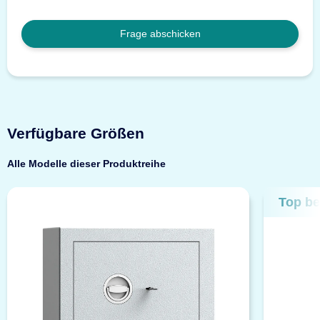
Frage abschicken
Verfügbare Größen
Alle Modelle dieser Produktreihe
Top be