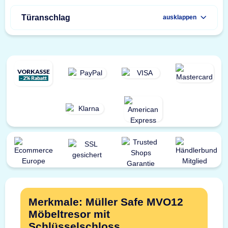
Türanschlag
ausklappen
Merkmale: Müller Safe MVO12
Möbeltresor mit
Schlüsselschloss