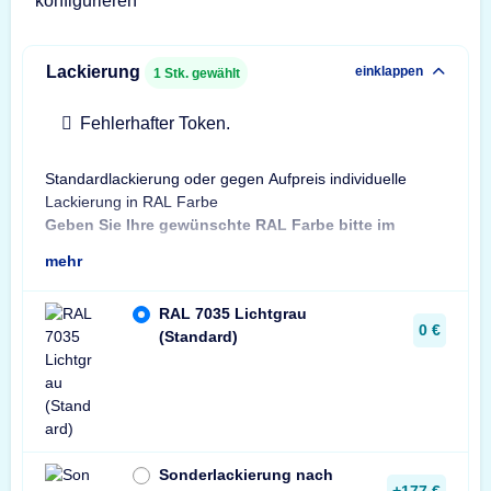
konfigurieren
Lackierung
einklappen
1
Stk. gewählt
Fehlerhafter Token.
Standardlackierung oder gegen Aufpreis individuelle
Bes
Lackierung in RAL Farbe
Bit
Geben Sie Ihre gewünschte RAL Farbe bitte im
Sta
mehr
RAL 7035 Lichtgrau
0 €
(Standard)
Sonderlackierung nach
+177 €