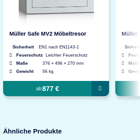
Müller Safe MV2 Möbeltresor
Müller
Sicherheit
EN1 nach EN1143-1
Sicherh
Feuerschutz
Leichter Feuerschutz
Feue
Maße
376 × 496 × 270 mm
Maße
Gewicht
56 kg
Gewi
877 €
ab
Ähnliche Produkte