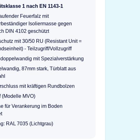
itsklasse 1 nach EN 1143-1
ufender Feuerfalz mit
rbeständiger Isoliermasse gegen
ch DIN 4102 geschützt
chutz mit 30/50 RU (Resistant Unit =
seinheit) - Teilzugriff/Vollzugriff
doppelwandig mit Spezialverstärkung
lwandig, 87mm stark, Türblatt aus
hl
rschluss mit kräftigen Rundbolzen
f (Modelle MVO)
se für Verankerung im Boden
et
g: RAL 7035 (Lichtgrau)