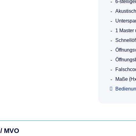
6-stellig
Akustisch
Unterspa
1 Master 
Schnellö
Öffnungs
Öffnungsb
Falschco
Maße (Hx
Bedienun
 / MVO