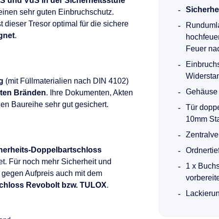
-S und VdS in der Sicherheitsstufe
Sicherhe
inen sehr guten Einbruchschutz.
 dieser Tresor optimal für die sichere
Rundumla
gnet
.
hochfeue
Feuer na
Einbruchs
Widerstand
g
(mit Füllmaterialien nach DIN 4102)
Gehäuse 
hten Bränden
. Ihre Dokumenten, Akten
en Baureihe sehr gut gesichert.
Tür doppe
10mm Sta
Zentralve
herheits-Doppelbartschloss
Ordnertie
et. Für noch mehr Sicherheit und
1 x Buch
r gegen Aufpreis auch mit dem
vorbereit
chloss Revobolt bzw. TULOX
.
Lackierun