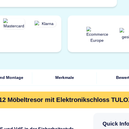
und Montage
Merkmale
Bewer
12 Möbeltresor mit Elektronikschloss TUL
Quick Inf