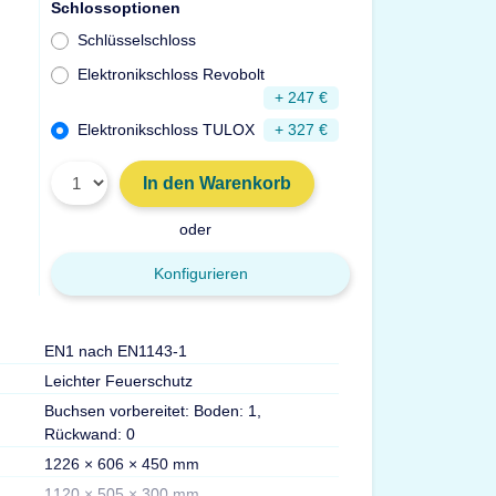
Schlossoptionen
Schlüsselschloss
Elektronikschloss Revobolt
+ 247 €
Elektronikschloss TULOX
+ 327 €
In den Warenkorb
oder
Konfigurieren
EN1 nach EN1143-1
Türdurchgang Hx
Leichter Feuerschutz
Gewicht
Buchsen vorbereitet: Boden: 1,
Volumen
Rückwand: 0
Max. Ordner
1226 × 606 × 450 mm
Fachböden
1120 × 505 × 300 mm