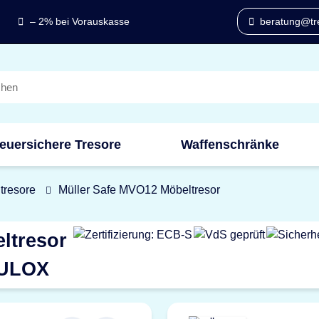
– 2% bei Vorauskasse
beratung@tre
euersichere Tresore
Waffenschränke
tresore
Müller Safe MVO12 Möbeltresor
ltresor
TULOX