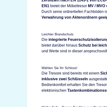
Zertifiziert nach EN 1143-1 von ECB
EN1
bietet der Möbeltresor
MV / MVO
e
Durch seine ordnertiefen Fachböden ist
Verwahrung von Aktenordnern geei
Leichter Brandschutz
Die
integrierte Feuerschutzisolierun
bietet darüber hinaus
Schutz bei leic
und Werte sind in dieser anspruchsvoll
Wählen Sie Ihr Schloss!
Die Tresore sind bereits mit einem
Sic
inklusive zwei Schlüsseln
ausgestatt
Bedienkomfort erhalten Sie den Treso
elektronischen
Tastenkombinationss