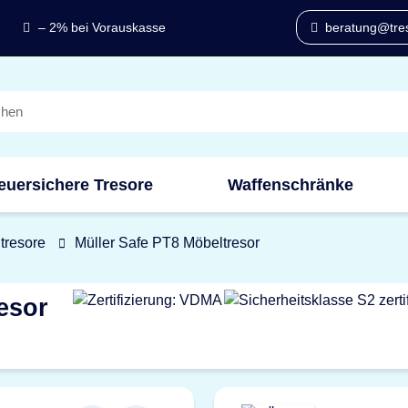
– 2% bei Vorauskasse
beratung@tres
euersichere Tresore
Waffenschränke
tresore
Müller Safe PT8 Möbeltresor
esor