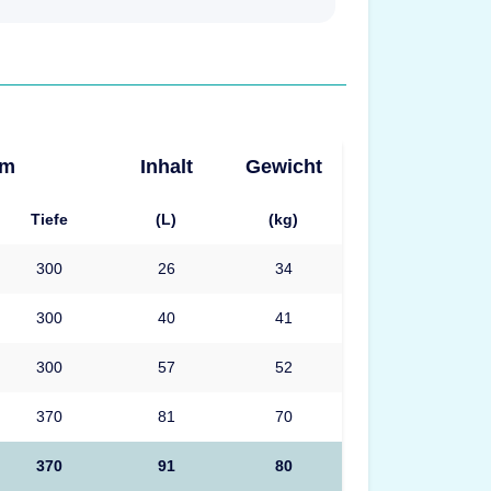
mm
Inhalt
Gewicht
Tiefe
(L)
(kg)
300
26
34
300
40
41
300
57
52
370
81
70
370
91
80