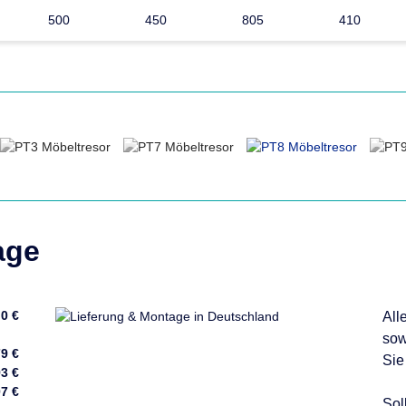
500
450
805
410
age
0 €
All
sow
9 €
Sie
3 €
7 €
Sol