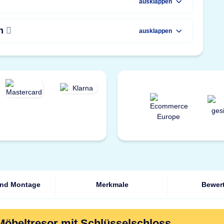
ausklappen
en
ausklappen
und Montage
Merkmale
Bewer
Möbeltresor mit Schlüsselschloss