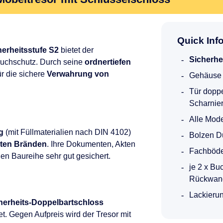
Quick Info
herheitsstufe S2
bietet der
Sicherhe
ruchschutz. Durch seine
ordnertiefen
ür die sichere
Verwahrung von
Gehäuse 
Tür doppe
Scharnier
Alle Mode
g
(mit Füllmaterialien nach DIN 4102)
Bolzen D
hten Bränden
. Ihre Dokumenten, Akten
Fachböde
en Baureihe sehr gut gesichert.
je 2 x B
Rückwand
Lackierun
herheits-Doppelbartschloss
t. Gegen Aufpreis wird der Tresor mit