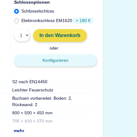
Schlossoptionen
Schlüsselschloss
Elektronikschloss EM1620
+ 180 €
In den Warenkorb
oder
Konfigurieren
S2 nach EN14450
Türdurchgang Hx
Leichter Feuerschutz
Gewicht
Buchsen vorbereitet: Boden: 2,
Volumen
Rückwand: 2
Max. Ordner
800 × 500 × 450 mm
Fachböden
705 × 410 × 370 mm
Versicherung
mehr