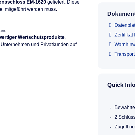
onsschloss EM-1620
geliefert. Diese
sel mitgeführt werden muss.
Dokument
Datenblat
land
Zertifika
hwertiger Wertschutzprodukte
,
e, Unternehmen und Privatkunden auf
Warnhinw
Transpor
Quick Inf
Bewährte
2 Schlüss
Zugriff n