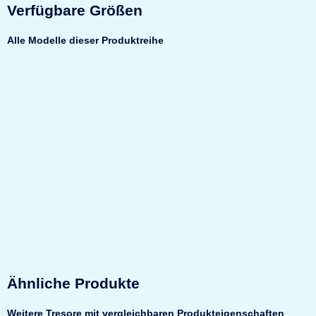
Verfügbare Größen
Alle Modelle dieser Produktreihe
Top bewertet
Müller Safe VN2
Wandtresor
Sicherheit
EN0/N nach
EN 1143-1
Feuerschutz
Leichter
Ähnliche Produkte
Feuerschutz
Maße
370 × 490 ×
Weitere Tresore mit vergleichbaren Produkteigenschaften