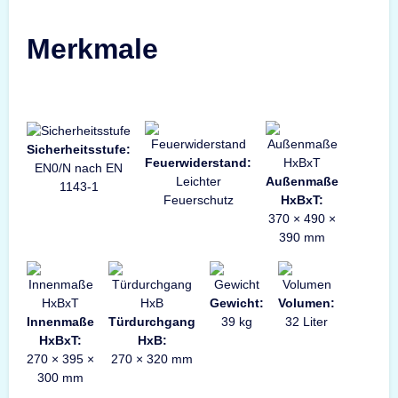
Merkmale
Sicherheitsstufe:
Feuerwiderstand:
EN0/N nach EN
Leichter
Außenmaße
1143-1
Feuerschutz
HxBxT:
370 × 490 ×
390 mm
Gewicht:
Volumen:
Innenmaße
Türdurchgang
39 kg
32 Liter
HxBxT:
HxB:
270 × 395 ×
270 × 320 mm
300 mm