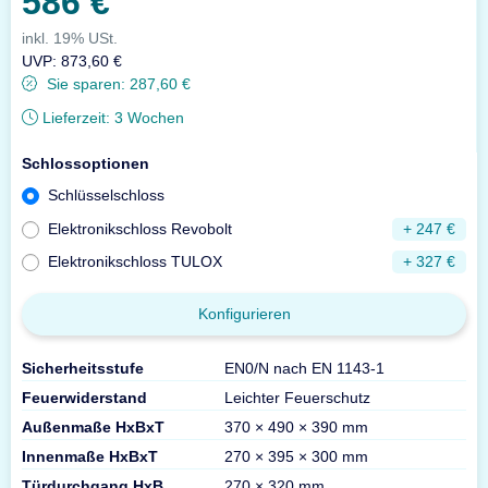
586 €
inkl. 19% USt.
UVP
:
873,60 €
Sie sparen:
287,60 €
Lieferzeit:
3 Wochen
Schlossoptionen
Schlüsselschloss
Elektronikschloss Revobolt
+ 247 €
Elektronikschloss TULOX
+ 327 €
Konfigurieren
Sicherheitsstufe
EN0/N nach EN 1143-1
Feuerwiderstand
Leichter Feuerschutz
Außenmaße HxBxT
370 × 490 × 390 mm
Innenmaße HxBxT
270 × 395 × 300 mm
Türdurchgang HxB
270 × 320 mm