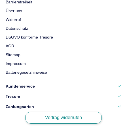
Feuerschutz
Leichter
Gewicht
25 kg
Barrierefreiheit
Feuerschutz
Über uns
Maße
370 × 490 ×
448 €
ab
300 mm
Widerruf
Gewicht
37 kg
Datenschutz
DSGVO konforme Tresore
561 €
ab
AGB
Sitemap
Top bewertet
Impressum
Batteriegesetzhinweise
Kundenservice
Tresore
Müller Safe VN5
Zahlungsarten
Wandtresor
Vertrag widerrufen
Sicherheit
EN0/N nach