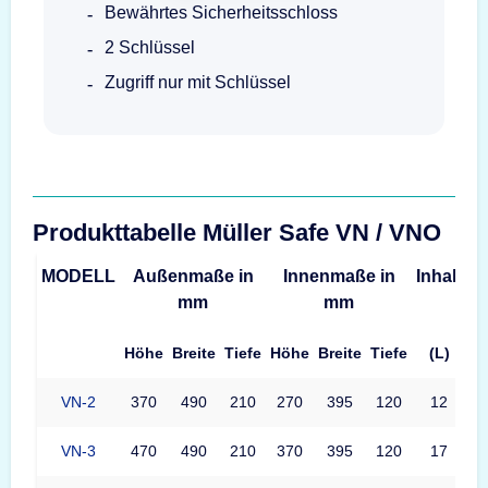
Bewährtes Sicherheitsschloss
2 Schlüssel
Zugriff nur mit Schlüssel
Produkttabelle Müller Safe VN / VNO
MODELL
Außenmaße in
Innenmaße in
Inhalt
G
mm
mm
Höhe
Breite
Tiefe
Höhe
Breite
Tiefe
(L)
VN-2
370
490
210
270
395
120
12
VN-3
470
490
210
370
395
120
17