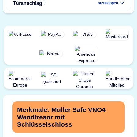
Türanschlag
ausklappen
Merkmale: Müller Safe VNO4
Wandtresor mit
Schlüsselschloss