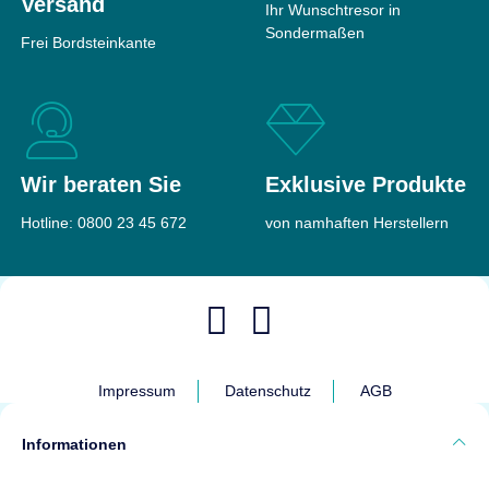
Versand
Ihr Wunschtresor in
Maße
470 × 490 ×
463 €
Sondermaßen
ab
Frei Bordsteinkante
210 mm
Gewicht
49 kg
Top bewertet
627 €
ab
Top bewertet
Wir beraten Sie
Exklusive Produkte
Hotline:
0800 23 45 672
von namhaften Herstellern
CLES wall 802-37
Wandtresor
Sicherheit
Ohne
Müller Safe VN4
Einstufung
Wandtresor
Impressum
Datenschutz
AGB
Feuerschutz
Leichter
Feuerschutz
Sicherheit
EN0/N nach
Maße
350 × 465 ×
Informationen
EN 1143-1
370 mm