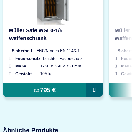
Müller Safe WSL0-1/5
Müller
Waffenschrank
Waffe
Sicherheit
EN0/N nach EN 1143-1
Sicherh
Feuerschutz
Leichter Feuerschutz
Feue
Maße
1250 × 350 × 350 mm
Maße
Gewicht
105 kg
Gewi
795 €
ab
Ähnliche Produkte