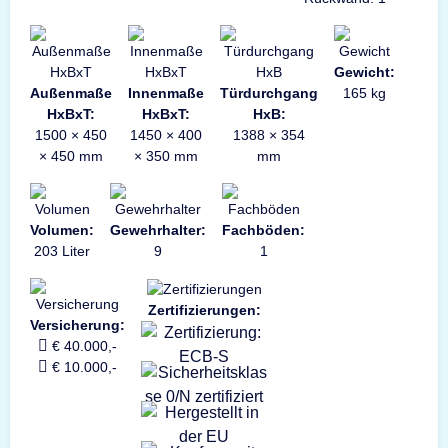
Gewicht:
Außenmaße
Innenmaße
Türdurchgang
165 kg
HxBxT:
HxBxT:
HxB:
1500 × 450
1450 × 400
1388 × 354
× 450 mm
× 350 mm
mm
Volumen:
Gewehrhalter:
Fachböden:
203 Liter
9
1
Zertifizierungen:
Versicherung:
€ 40.000,-
€ 10.000,-