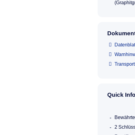
(Graphitg
Dokument
Datenbla
Warnhinw
Transpor
Quick Inf
Bewährte
2 Schlüss