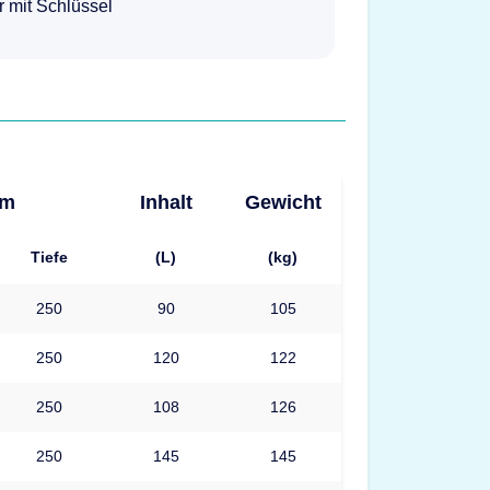
ur mit Schlüssel
mm
Inhalt
Gewicht
Tiefe
(L)
(kg)
250
90
105
250
120
122
250
108
126
250
145
145