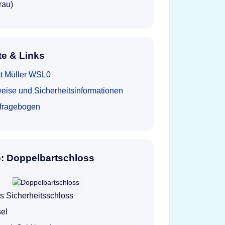
rau)
e & Links
tt Müller WSL0
eise und Sicherheitsinformationen
tfragebogen
o: Doppelbartschloss
s Sicherheitsschloss
el