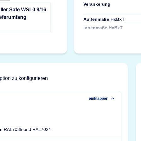
Verankerung
ller Safe WSL0 9/16
ieferumfang
Außenmaße HxBxT
Innenmaße HxBxT
ption zu konfigurieren
einklappen
ben RAL7035 und RAL7024