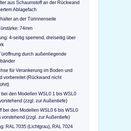
lter aus Schaumstoff an der Rückwand
riertem Ablagefach
halter an der Türinnenseite
ürstärke: 74mm
ung: 4-seitig sperrend, dreiseitig über
rk
 Türöffnung durch außenliegende
rbänder
chse für Verankerung im Boden und
 vorbereitet (Rückwand nicht
ohrt)
ff bei den Modellen WSL0 1 bis WSL0
orstehend (zzgl. zur Außentiefe)
ff bei den Modellen WSL0 6 bis WSL0
vorstehend (zzgl. zur Außentiefe)
g: RAL 7035 (Lichtgrau), RAL 7024