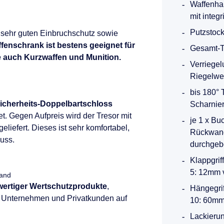
Waffenha
mit integ
Putzstock
n sehr guten Einbruchschutz sowie
fenschrank ist bestens geeignet für
Gesamt-T
e auch Kurzwaffen und Munition.
Verriegel
Riegelwe
bis 180°
icherheits-Doppelbartschloss
Scharnie
t. Gegen Aufpreis wird der Tresor mit
je 1 x Bu
geliefert. Dieses ist sehr komfortabel,
Rückwand
uss.
durchgeb
Klappgri
5: 12mm v
land
hwertiger Wertschutzprodukte
,
Hängegri
e, Unternehmen und Privatkunden auf
10: 60mm 
Lackierun