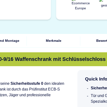
und Montage
Merkmale
Bewer
-9/16 Waffenschrank mit Schlüsselschloss
Quick Inf
 seine
Sicherheitsstufe 0
den idealen
Sicherhe
ank ist durch das Prüfinstitut ECB-S
hützen, Jäger und professionelle
Tür und 
Spezialko