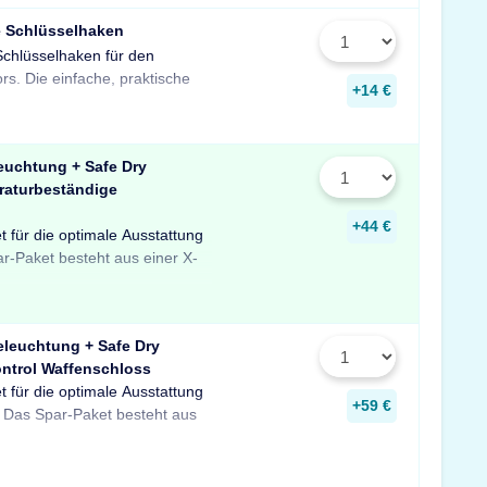
e Schlüsselhaken
Schlüsselhaken für den
zur Aufbewahrung von
rs. Die einfache, praktische
Schlüsseln in Ihrem Tresor
+14 €
euchtung + Safe Dry
raturbeständige
+44 €
t für die optimale Ausstattung
uchtung mit Bewegungssensor,
er temperaturbeständigen
ar-Paket besteht aus einer X-
feuchter für Schränke und
 Profitieren Sie von dem
eleuchtung + Safe Dry
ntrol Waffenschloss
t für die optimale Ausstattung
D-Tresorbeleuchtung mit
re sowie einem GunControl
+59 €
 Das Spar-Paket besteht aus
em Safe Dry Entfeuchter für
rofitieren Sie von dem