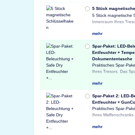
5 Stück magnetisch
5 Stück magnetische 
und sichere Lösung 
Innenraum Ihres Treso
mehr
Spar-Paket: LED-Bel
Entfeuchter + Tempe
Dokumententasche
Praktisches Spar-Pake
Light LED-Tresorbele
Tresore sowie ein
Ihres Tresors. Das Sp
einem Safe Dry Ent
Dokumententasche.
mehr
Spar-Paket 2: LED-B
Entfeuchter + GunCo
Praktisches Spar-Pake
einer X-Light LE
Schränke und Treso
Ihres Waffenschranks.
Bewegungssensor, ein
Waffenschloss. P
mehr