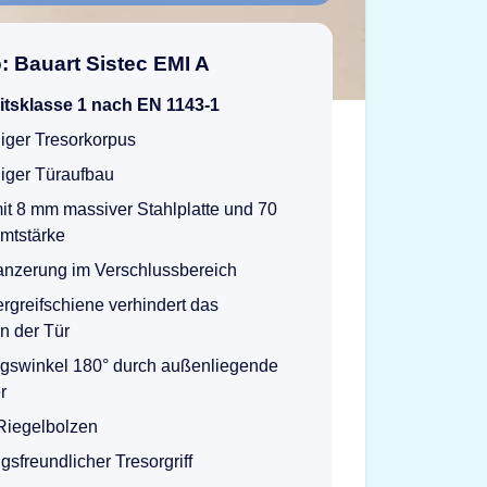
: Bauart Sistec EMI A
itsklasse 1 nach EN 1143-1
iger Tresorkorpus
iger Türaufbau
mit 8 mm massiver Stahlplatte und 70
mtstärke
anzerung im Verschlussbereich
ergreifschiene verhindert das
n der Tür
ngswinkel 180° durch außenliegende
r
Riegelbolzen
sfreundlicher Tresorgriff