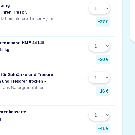
htung
 Ihren Tresor.
Stück zusätzlich pro Fachboden.
D-Leuchte pro Tresor + je ein
Maße: 14x190x31 mm
+27 €
tentasche HMF 44146
65 kg
+20 €
 für Schränke und Tresore
n und Tresoren trocken -
gegen Rost, Schimmel und
r aus Naturgranulat für
muffigen Geruch.
+16 €
ntenkassette
g
+41 €