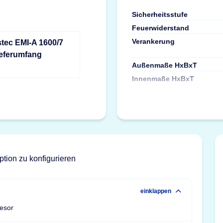
Sicherheitsstufe
Feuerwiderstand
Verankerung
stec EMI-A 1600/7
ieferumfang
Außenmaße HxBxT
Innenmaße HxBxT
ption zu konfigurieren
einklappen
resor