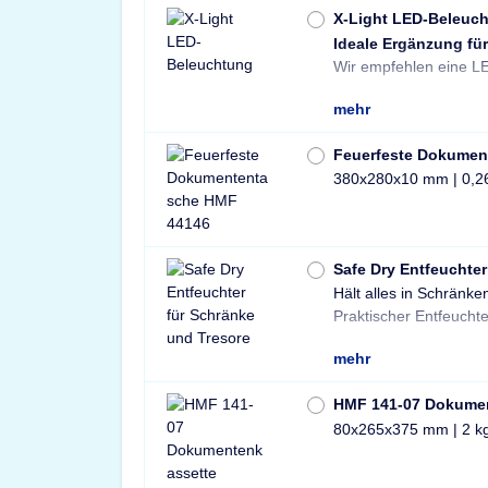
X-Light LED-Beleuc
Ideale Ergänzung für
Wir empfehlen eine LE
mehr
Feuerfeste Dokumen
380x280x10 mm | 0,2
Safe Dry Entfeuchter
Hält alles in Schränke
Tresore und Schränke 
Praktischer Entfeuchte
mehr
HMF 141-07 Dokume
80x265x375 mm | 2 k