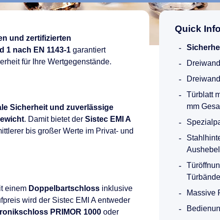
Quick Info
n und zertifizierten
Sicherhe
d 1 nach EN 1143-1
garantiert
erheit für Ihre Wertgegenstände.
Dreiwand
Dreiwand
Türblatt 
mm Gesa
le Sicherheit und zuverlässige
gewicht
. Damit bietet der
Sistec EMI A
Spezialp
ttlerer bis großer Werte im Privat- und
Stahlhint
Aushebel
Türöffnu
Türbände
t einem
Doppelbartschloss
inklusive
Massive 
fpreis wird der Sistec EMI A entweder
Bedienung
tronikschloss PRIMOR 1000
oder