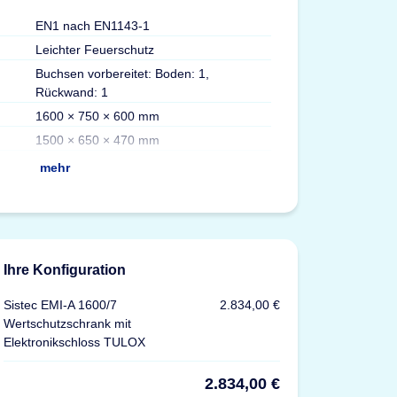
EN1 nach EN1143-1
Gewicht
Leichter Feuerschutz
Volumen
Buchsen vorbereitet: Boden: 1,
Max. Ordner
Rückwand: 1
Fachböden
1600 × 750 × 600 mm
Versicherung
1500 × 650 × 470 mm
Zertifizierungen
mehr
Ihre Konfiguration
Sistec EMI-A 1600/7
2.834,00 €
Wertschutzschrank mit
Elektronikschloss TULOX
2.834,00 €