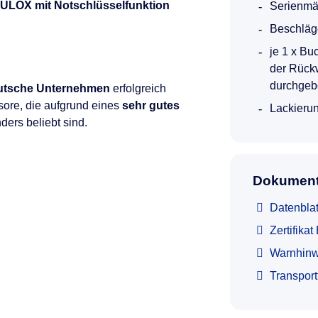
ULOX mit Notschlüsselfunktion
Serienmä
Beschläg
je 1 x Bu
der Rück
durchgeb
utsche Unternehmen
erfolgreich
sore, die aufgrund eines
sehr gutes
Lackierun
ers beliebt sind.
Dokument
Datenblat
Zertifika
Warnhinw
Transpor