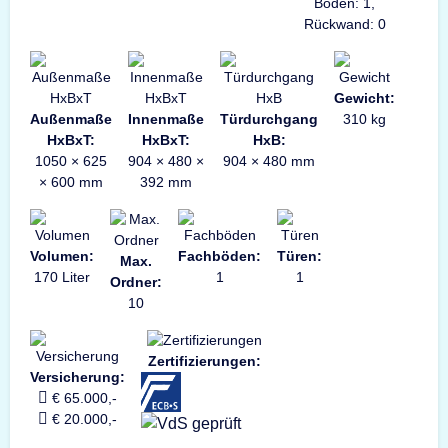
Boden: 1,
Rückwand: 0
Gewicht:
Außenmaße
Innenmaße
Türdurchgang
310 kg
HxBxT:
HxBxT:
HxB:
1050 × 625
904 × 480 ×
904 × 480 mm
× 600 mm
392 mm
Volumen:
Fachböden:
Türen:
Max.
170 Liter
1
1
Ordner:
10
Zertifizierungen:
Versicherung:
€ 65.000,-
€ 20.000,-