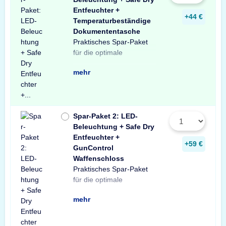
Entfeuchter +
+44 €
Temperaturbeständige
Dokumententasche
Praktisches Spar-Paket
Ausstattung Ihres
besteht aus einer X-Light
mit Bewegungssensor,
Entfeuchter für Schränke
temperaturbeständigen
Profitieren Sie von dem
für die optimale
Tresors. Das Spar-Paket
LED-Tresorbeleuchtung
einem Safe Dry
und Tresore sowie einer
Dokumententasche.
unschlagbaren
mehr
Spar-Paket 2: LED-
Beleuchtung + Safe Dry
Entfeuchter +
+59 €
GunControl
Waffenschloss
Praktisches Spar-Paket
Ausstattung Ihres
Spar-Paket besteht aus
Tresorbeleuchtung mit
Safe Dry Entfeuchter für
sowie einem GunControl
Sie von dem
für die optimale
Waffenschranks. Das
einer X-Light LED-
Bewegungssensor, einem
Schränke und Tresore
Waffenschloss. Profitieren
unschlagbaren
mehr