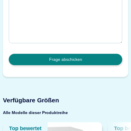
Frage abschicken
Verfügbare Größen
Alle Modelle dieser Produktreihe
Top bewertet
Top be