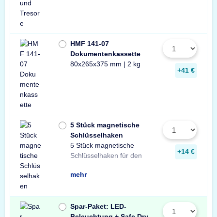
HMF 141-07
Dokumentenkassette
80x265x375 mm | 2 kg
+41 €
5 Stück magnetische
Schlüsselhaken
5 Stück magnetische
Innenraum Ihres Tresors.
und sichere Lösung zur
Schlüsseln in Ihrem
+14 €
Schlüsselhaken für den
Die einfache, praktische
Aufbewahrung von
mehr
Spar-Paket: LED-
Beleuchtung + Safe Dry