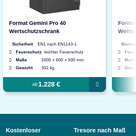
Format Gemini Pro 40
Format
Wertschutzschrank
Wertsc
Sicherheit
EN1 nach EN1143-1
Sicherh
Feuerschutz
leichter Feuerschutz
Feue
Maße
1000 × 600 × 500 mm
Maße
Gewicht
302 kg
Gewi
1.228 €
ab
Kostenloser
Tresore nach Maß