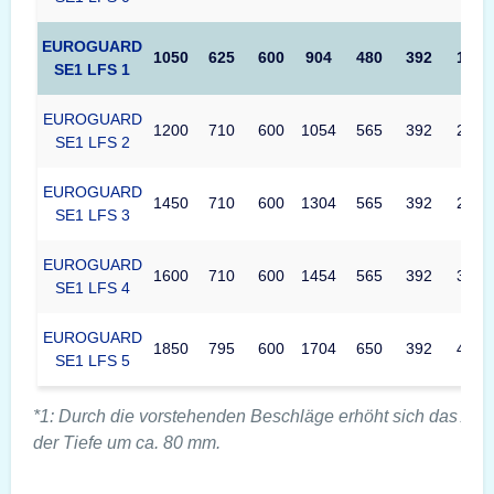
EUROGUARD
1050
625
600
904
480
392
170
SE1 LFS 1
EUROGUARD
1200
710
600
1054
565
392
233
SE1 LFS 2
EUROGUARD
1450
710
600
1304
565
392
288
SE1 LFS 3
EUROGUARD
1600
710
600
1454
565
392
322
SE1 LFS 4
EUROGUARD
1850
795
600
1704
650
392
434
SE1 LFS 5
*1: Durch die vorstehenden Beschläge erhöht sich das Au
der Tiefe um ca. 80 mm.