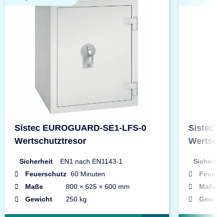
Sistec EUROGUARD-SE1-LFS-0
Siste
Wertschutztresor
Wertsc
Sicherheit
EN1 nach EN1143-1
Sicherh
Feuerschutz
60 Minuten
Feue
Maße
800 × 625 × 600 mm
Maße
Gewicht
250 kg
Gewi