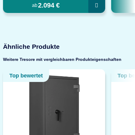
2.094 €
ab
Ähnliche Produkte
Weitere Tresore mit vergleichbaren Produkteigenschaften
Top bewertet
Top be