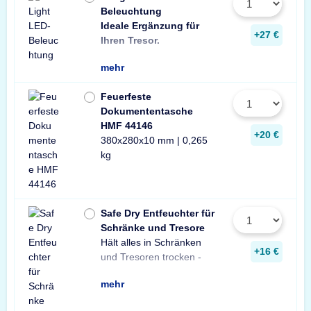
Beleuchtung
Ideale Ergänzung für
Wir empfehlen ein
ein Stück zusätzli
+27 €
Ihren Tresor.
Leuchte pro Tresor 
mehr
Feuerfeste
Dokumententasche
HMF 44146
+20 €
380x280x10 mm | 0,265
kg
Safe Dry Entfeuchter für
Schränke und Tresore
Hält alles in Schränken
Praktischer Entfeuchter
Tresore und Schränke
+16 €
und Tresoren trocken -
aus Naturgranulat für
gegen Rost, Schimmel
mehr