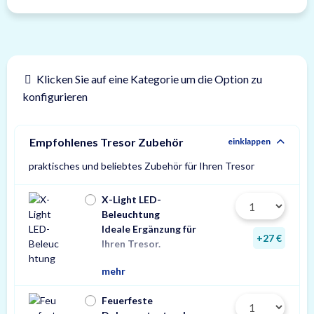
Klicken Sie auf eine Kategorie um die Option zu
konfigurieren
Empfohlenes Tresor Zubehör
einklappen
praktisches und beliebtes Zubehör für Ihren Tresor
X-Light LED-
Beleuchtung
Ideale Ergänzung für
Wir empfehlen eine
ein Stück zusätzlic
+27 €
Ihren Tresor.
Leuchte pro Tresor 
mehr
Feuerfeste