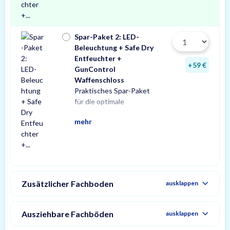
Spar-Paket 2: LED-
Beleuchtung + Safe Dry
Entfeuchter +
+59 €
GunControl
Waffenschloss
Praktisches Spar-Paket
Ausstattung Ihres
Spar-Paket besteht aus
Tresorbeleuchtung mit
Safe Dry Entfeuchter für
sowie einem GunControl
Profitieren Sie von dem
für die optimale
Waffenschranks. Das
einer X-Light LED-
Bewegungssensor, einem
Schränke und Tresore
Waffenschloss.
unschlagbaren
mehr
Zusätzlicher Fachboden
ausklappen
Ausziehbare Fachböden
ausklappen