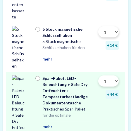
5 Stück magnetische
Schlüsselhaken
5 Stück magnetische
Innenraum Ihres Tresors.
und sichere Lösung zur
Schlüsseln in Ihrem
+14 €
Schlüsselhaken für den
Die einfache, praktische
Aufbewahrung von
mehr
Spar-Paket: LED-
Beleuchtung + Safe Dry
Entfeuchter +
+44 €
Temperaturbeständige
Dokumententasche
Praktisches Spar-Paket
Ausstattung Ihres
besteht aus einer X-Light
mit Bewegungssensor,
Entfeuchter für Schränke
temperaturbeständigen
Profitieren Sie von dem
für die optimale
Tresors. Das Spar-Paket
LED-Tresorbeleuchtung
einem Safe Dry
und Tresore sowie einer
Dokumententasche.
unschlagbaren
mehr