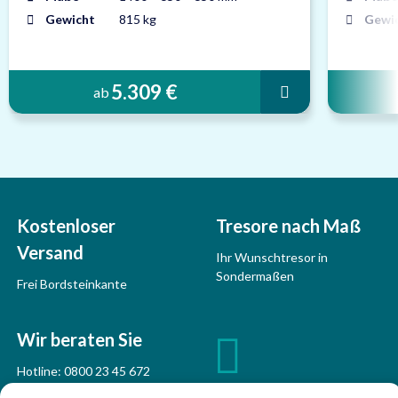
Gewicht
815 kg
Gewi
5.309 €
ab
Kostenloser
Tresore nach Maß
Versand
Ihr Wunschtresor in
Sondermaßen
Frei Bordsteinkante
Wir beraten Sie
Hotline:
0800 23 45 672