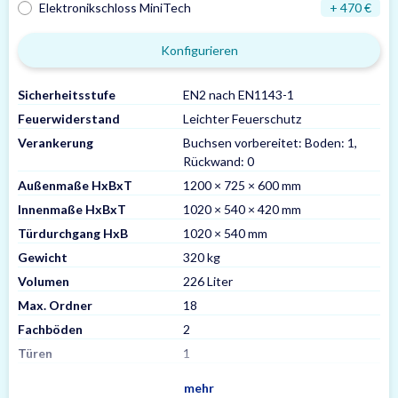
Elektronikschloss MiniTech
+ 470 €
Konfigurieren
Sicherheitsstufe
EN2 nach EN1143-1
Feuerwiderstand
Leichter Feuerschutz
Verankerung
Buchsen vorbereitet: Boden: 1,
Rückwand: 0
Außenmaße HxBxT
1200 × 725 × 600 mm
Innenmaße HxBxT
1020 × 540 × 420 mm
Türdurchgang HxB
1020 × 540 mm
Gewicht
320 kg
Volumen
226 Liter
Max. Ordner
18
Fachböden
2
Türen
1
mehr