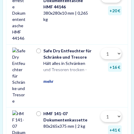
Dokumententasche
HMF 44146
+20 €
380x280x10 mm | 0,265
kg
Safe Dry Entfeuchter für
Schränke und Tresore
Hält alles in Schränken
Praktischer Entfeuchter
Tresore und Schränke
+16 €
und Tresoren trocken -
aus Naturgranulat für
gegen Rost, Schimmel und
mehr
HMF 141-07
Dokumentenkassette
80x265x375 mm | 2 kg
+41 €