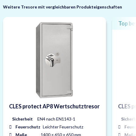
Weitere Tresore mit vergleichbaren Produkteigenschaften
Top be
CLES protect AP8 Wertschutztresor
CLES p
Sicherheit
EN4 nach EN1143-1
Sicherh
Feuerschutz
Leichter Feuerschutz
Feuer
Maße
1400 × 650 × 650 mm
Maße