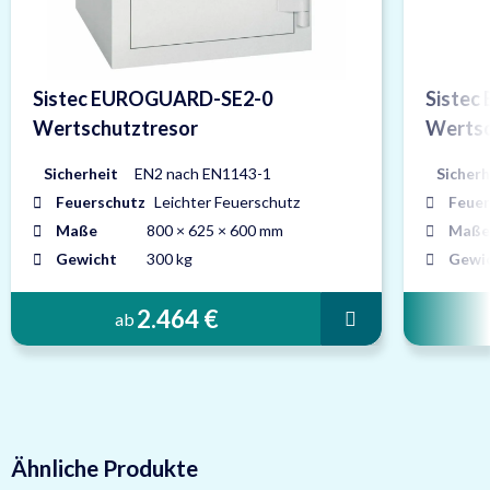
Sistec EUROGUARD-SE2-0
Siste
Wertschutztresor
Wertsc
Sicherheit
EN2 nach EN1143-1
Sicherh
Feuerschutz
Leichter Feuerschutz
Feuer
Maße
800 × 625 × 600 mm
Maße
Gewicht
300 kg
Gewi
2.464 €
ab
Ähnliche Produkte