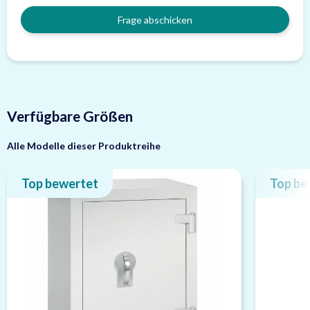
Frage abschicken
Verfügbare Größen
Alle Modelle dieser Produktreihe
Top bewertet
Top be