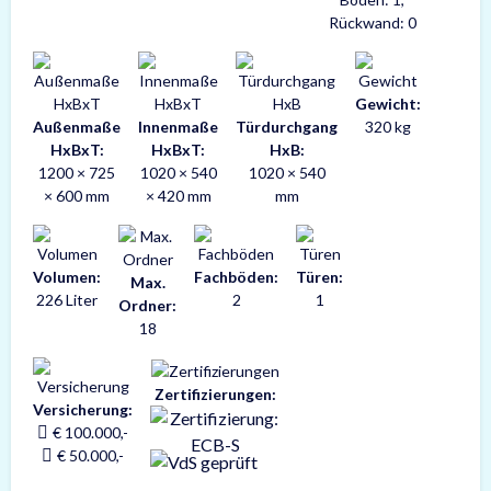
Rückwand: 0
Gewicht:
Außenmaße
Innenmaße
Türdurchgang
320 kg
HxBxT:
HxBxT:
HxB:
1200 × 725
1020 × 540
1020 × 540
× 600 mm
× 420 mm
mm
Volumen:
Fachböden:
Türen:
Max.
226 Liter
2
1
Ordner:
18
Zertifizierungen:
Versicherung:
€ 100.000,-
€ 50.000,-